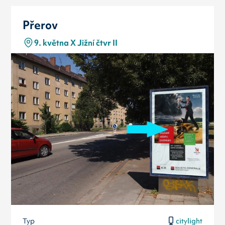
Přerov
9. května X Jižní čtvr II
Typ
citylight