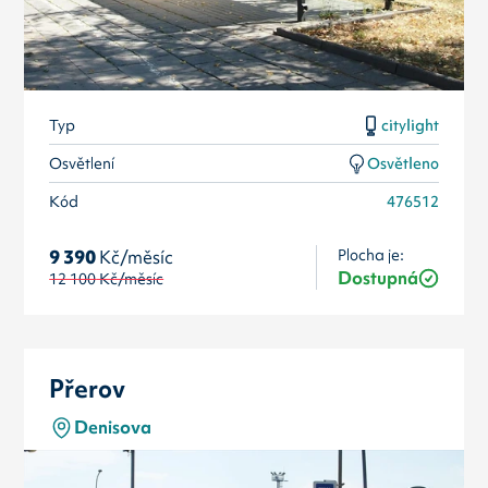
Typ
citylight
Osvětlení
Osvětleno
Kód
476512
Plocha je:
9 390
Kč/měsíc
Dostupná
12 100
Kč/měsíc
Přerov
Denisova