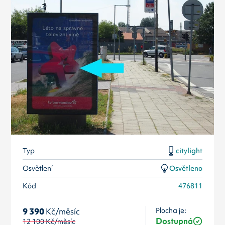
Typ
citylight
Osvětlení
Osvětleno
Kód
476811
Plocha je:
9 390
Kč/měsíc
Dostupná
12 100
Kč/měsíc