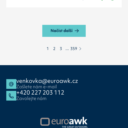
Načíst další
1
2
3
...
359
venkovka@euroawk.cz
Zašlete nám e-mail
+420 227 203 112
Zavolejte nám