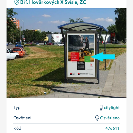
Bří. Hovůrkových X Svisle, ZC
Typ
citylight
Osvětlení
Osvětleno
Kód
476611