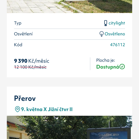
Typ
citylight
Osvětlení
Osvětleno
Kód
476112
Plocha je:
9 390
Kč/měsíc
Dostupná
12 100
Kč/měsíc
Přerov
9. května X Jižní čtvr II