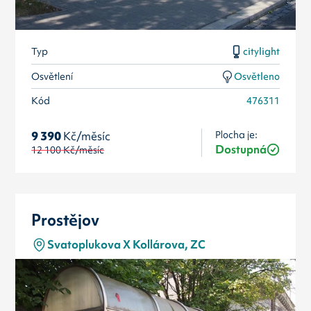
Typ
citylight
Osvětlení
Osvětleno
Kód
476311
Plocha je:
9 390
Kč/měsíc
Dostupná
12 100
Kč/měsíc
Prostějov
Svatoplukova X Kollárova, ZC