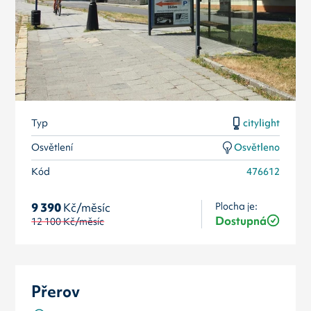
Typ
citylight
Osvětlení
Osvětleno
Kód
476612
Plocha je:
9 390
Kč/měsíc
Dostupná
12 100
Kč/měsíc
Přerov