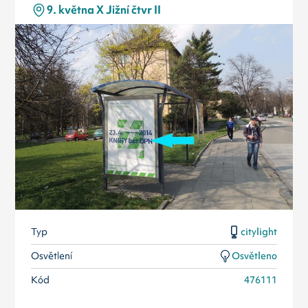
9. května X Jižní čtvr II
Typ
citylight
Osvětlení
Osvětleno
Kód
476111