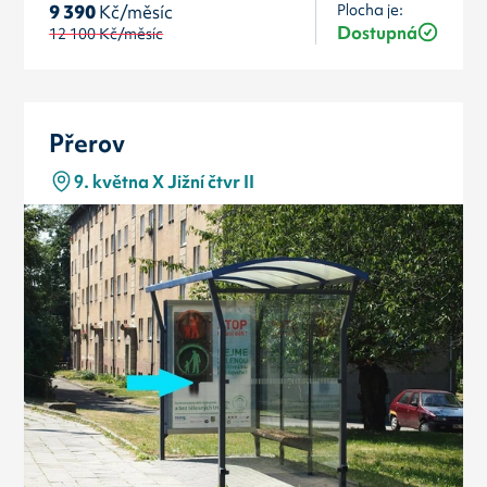
Plocha je:
9 390
Kč/měsíc
Dostupná
12 100
Kč/měsíc
Přerov
9. května X Jižní čtvr II