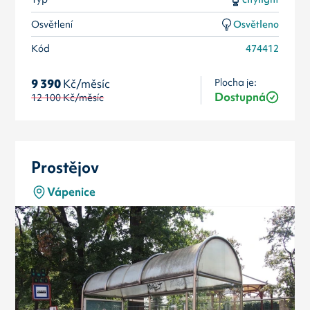
Osvětlení
Osvětleno
Kód
474412
Plocha je:
9 390
Kč/měsíc
Dostupná
12 100
Kč/měsíc
Prostějov
Vápenice