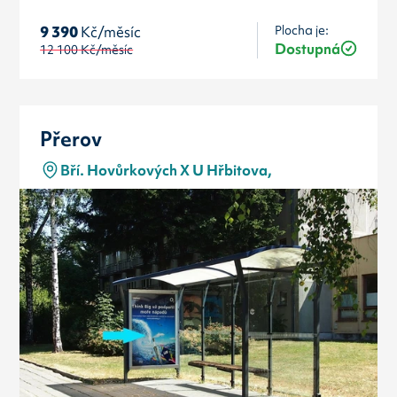
Plocha je:
9 390
Kč/měsíc
Dostupná
12 100
Kč/měsíc
Přerov
Bří. Hovůrkových X U Hřbitova,