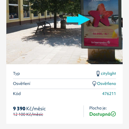
Typ
citylight
Osvětlení
Osvětleno
Kód
476211
Plocha je:
9 390
Kč/měsíc
Dostupná
12 100
Kč/měsíc