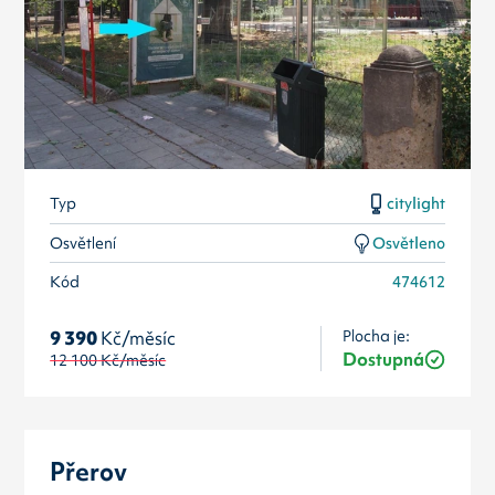
Typ
citylight
Osvětlení
Osvětleno
Kód
474612
Plocha je:
9 390
Kč/měsíc
Dostupná
12 100
Kč/měsíc
Přerov