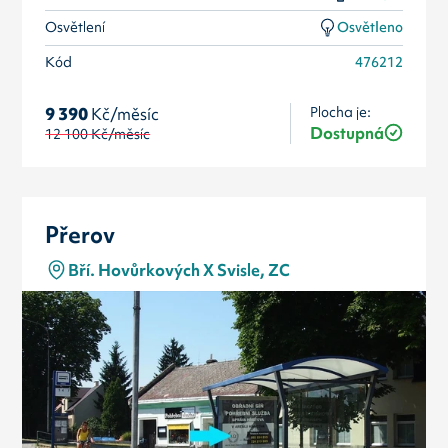
Osvětlení
Osvětleno
Kód
476212
Plocha je:
9 390
Kč/měsíc
Dostupná
12 100
Kč/měsíc
Přerov
Bří. Hovůrkových X Svisle, ZC