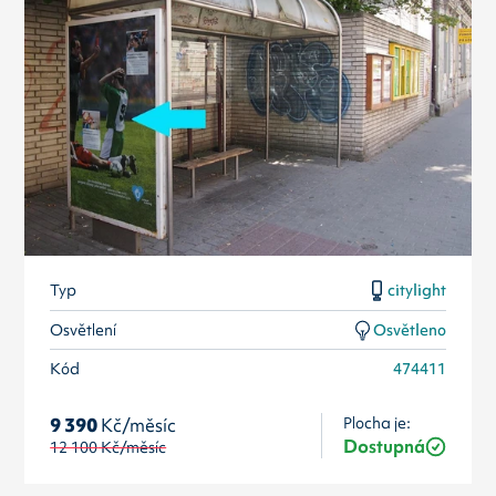
Typ
citylight
Osvětlení
Osvětleno
Kód
474411
Plocha je:
9 390
Kč/měsíc
Dostupná
12 100
Kč/měsíc