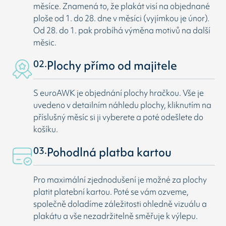
měsíce. Znamená to, že plakát visí na objednané
ploše od 1. do 28. dne v měsíci (vyjímkou je únor).
Od 28. do 1. pak probíhá výměna motivů na další
měsic.
02.
Plochy přímo od majitele
S euroAWK je objednání plochy hračkou. Vše je
uvedeno v detailním náhledu plochy, kliknutím na
příslušný měsíc si ji vyberete a poté odešlete do
košíku.
03.
Pohodlná platba kartou
Pro maximální zjednodušení je možné za plochy
platit platební kartou. Poté se vám ozveme,
společně doladíme záležitosti ohledně vizuálu a
plakátu a vše nezadržitelně směřuje k výlepu.