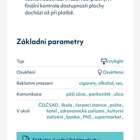
finální kontrole dostupnosti plochy
dochází až při platbě.
Základní parametry
Typ
citylight
Osvětlení
Osvětleno
Reklamní omezení
cigarety, alkohol, sex,
Komunikace
pěší zóna , parkoviště , ulice
ČD,ČSAD , škola , čerpací stanice , pošta ,
V okolí
hotel , zdravotnické zařízení , kulturní
zařízení , banka , PNS , supermarket ,
Stáhněte si rodný list této plochy