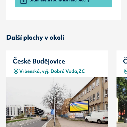
Další plochy v okolí
České Budějovice
Č
Vrbenská, výj. Dobrá Voda,ZC