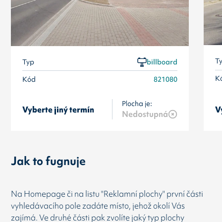
T
Typ
billboard
K
Kód
821080
Plocha je:
Vyberte jiný termín
V
Nedostupná
Jak to fugnuje
Na Homepage či na listu "Reklamní plochy" první části
vyhledávacího pole zadáte místo, jehož okolí Vás
zajímá. Ve druhé části pak zvolíte jaký typ plochy