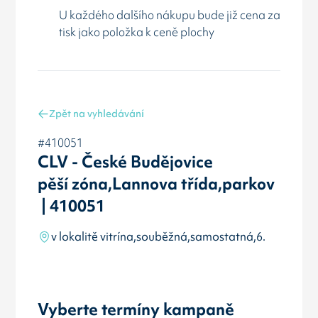
U každého dalšího nákupu bude již cena za
tisk jako položka k ceně plochy
Zpět na vyhledávání
#410051
CLV - České Budějovice
pěší zóna,Lannova třída,parkov
| 410051
v lokalitě vitrína,souběžná,samostatná,6.
Vyberte termíny kampaně