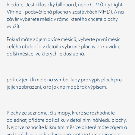
hledáte. Jestli klasický billboard, nebo CLV (City Light
Vitrine - podsvětlená plocha v zastávkách MHD). A na
závěr vyberete měsíc v rámci kterého chcete plochy
využít.
Pokud máte zájem o více měsíců, vyberte první měsíc
celého období a v detailu vybrané plochy pak uvidíte
další měsíce, ve kterých je dostupná.
pak už jen kliknete na symbol lupy pro výpis ploch pro
jejich zobrazení, a to jak na mapě tak výpisem.
Plochy ze seznamu, či z mapy, které se rozhodnete
objednat, přidáte do košíku v detailním náhledu plochy.
Nejprve označíte kliknutím měsíce o které máte zájem a
ve kterých je plocha dostupná, poté je tam přesunete