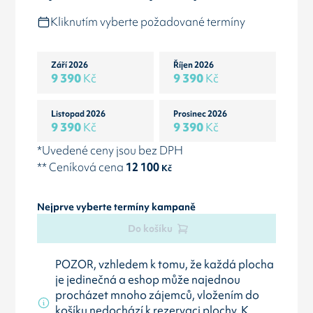
Kliknutím vyberte požadované termíny
Září 2026
Říjen 2026
9 390
Kč
9 390
Kč
Listopad 2026
Prosinec 2026
9 390
Kč
9 390
Kč
*Uvedené ceny jsou bez DPH
** Ceníková cena
12 100
Kč
Nejprve vyberte termíny kampaně
Do košíku
POZOR, vzhledem k tomu, že každá plocha
je jedinečná a eshop může najednou
procházet mnoho zájemců, vložením do
košíku nedochází k rezervaci plochy. K