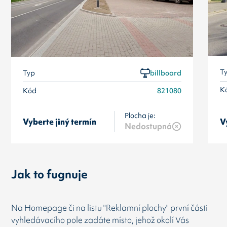
T
Typ
billboard
K
Kód
821080
Plocha je:
Vyberte jiný termín
V
Nedostupná
Jak to fugnuje
Na Homepage či na listu "Reklamní plochy" první části
vyhledávacího pole zadáte místo, jehož okolí Vás