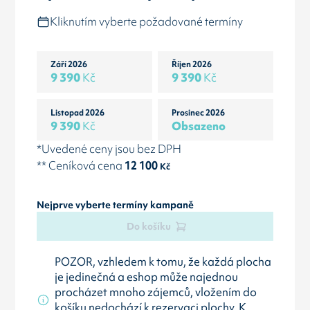
Kliknutím vyberte požadované termíny
Září 2026
Říjen 2026
9 390
Kč
9 390
Kč
Listopad 2026
Prosinec 2026
9 390
Kč
Obsazeno
*Uvedené ceny jsou bez DPH
** Ceníková cena
12 100
Kč
Nejprve vyberte termíny kampaně
Do košíku
POZOR, vzhledem k tomu, že každá plocha
je jedinečná a eshop může najednou
procházet mnoho zájemců, vložením do
košíku nedochází k rezervaci plochy. K