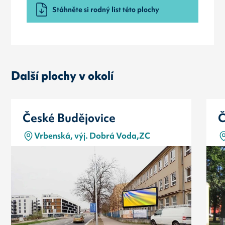
Stáhněte si rodný list této plochy
Další plochy v okolí
České Budějovice
Č
Vrbenská, výj. Dobrá Voda,ZC