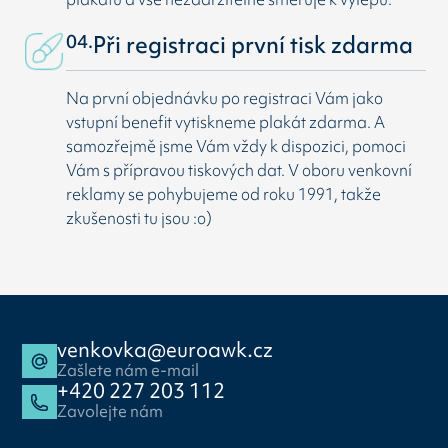
04.
Při registraci první tisk zdarma
Na první objednávku po registraci Vám jako
vstupní benefit vytiskneme plakát zdarma. A
samozřejmě jsme Vám vždy k dispozici, pomoci
Vám s přípravou tiskových dat. V oboru venkovní
reklamy se pohybujeme od roku 1991, takže
zkušenosti tu jsou :o)
venkovka@euroawk.cz
Zašlete nám e-mail
+420 227 203 112
Zavolejte nám