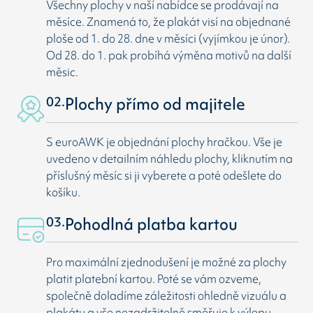
Všechny plochy v naší nabídce se prodávají na
měsíce. Znamená to, že plakát visí na objednané
ploše od 1. do 28. dne v měsíci (vyjímkou je únor).
Od 28. do 1. pak probíhá výměna motivů na další
měsic.
02.
Plochy přímo od majitele
S euroAWK je objednání plochy hračkou. Vše je
uvedeno v detailním náhledu plochy, kliknutím na
příslušný měsíc si ji vyberete a poté odešlete do
košíku.
03.
Pohodlná platba kartou
Pro maximální zjednodušení je možné za plochy
platit platební kartou. Poté se vám ozveme,
společně doladíme záležitosti ohledně vizuálu a
plakátu a vše nezadržitelně směřuje k výlepu.