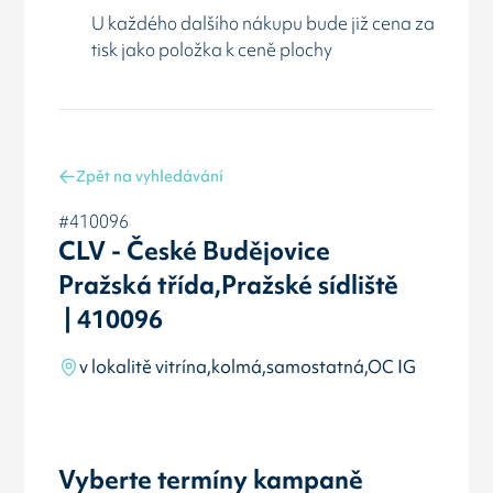
U každého dalšího nákupu bude již cena za
tisk jako položka k ceně plochy
Zpět na vyhledávání
#410096
CLV - České Budějovice
Pražská třída,Pražské sídliště
| 410096
v lokalitě vitrína,kolmá,samostatná,OC IG
Vyberte termíny kampaně