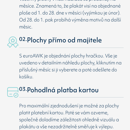
měsíce. Znamená to, že plakát visí na objednané
ploše od 1. do 28. dne v měsíci (vyjímkou je únor).
Od 28. do 1. pak probíhá výměna motivů na další
měsic.
02.
Plochy přímo od majitele
S euroAWK je objednání plochy hračkou. Vše je
uvedeno v detailním náhledu plochy, kliknutím na
příslušný měsíc si ji vyberete a poté odešlete do
košíku.
03.
Pohodlná platba kartou
Pro maximální zjednodušení je možné za plochy
platit platební kartou. Poté se vám ozveme,
společně doladíme záležitosti ohledně vizuálu a
plakátu a vše nezadržitelně směřuje k výlepu.