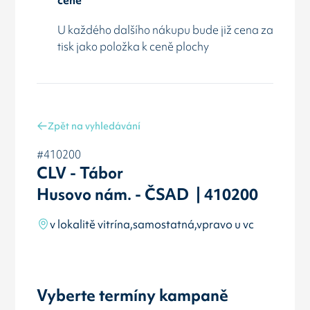
U každého dalšího nákupu bude již cena za
tisk jako položka k ceně plochy
Zpět na vyhledávání
#410200
CLV - Tábor
Husovo nám. - ČSAD | 410200
v lokalitě vitrína,samostatná,vpravo u vc
Vyberte termíny kampaně