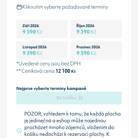
Kliknutím vyberte požadované termíny
Září 2026
Říjen 2026
9 390
Kč
9 390
Kč
Listopad 2026
Prosinec 2026
9 390
Kč
9 390
Kč
*Uvedené ceny jsou bez DPH
** Ceníková cena
12 100
Kč
Nejprve vyberte termíny kampaně
Do košíku
POZOR, vzhledem k tomu, že každá plocha
je jedinečná a eshop může najednou
procházet mnoho zájemců, vložením do
košíku nedochází k rezervaci plochy. K