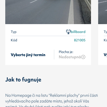
Typ
billboard
T
Kód
821005
K
Plocha je:
Vyberte jiný termín
V
Nedostupná
Jak to fugnuje
Na Homepage či na listu "Reklamní plochy" první části
vyhledávacího pole zadáte místo, jehož okolí Vás
zajímá. Ve druhé části pak zvolíte jaký typ plochy