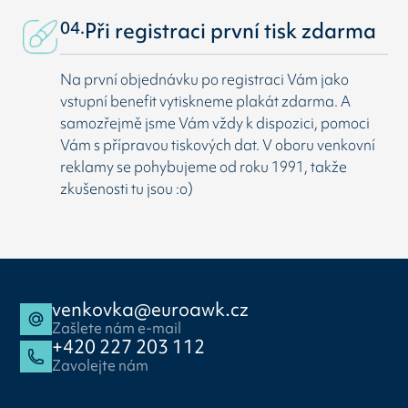
04.
Při registraci první tisk zdarma
Na první objednávku po registraci Vám jako
vstupní benefit vytiskneme plakát zdarma. A
samozřejmě jsme Vám vždy k dispozici, pomoci
Vám s přípravou tiskových dat. V oboru venkovní
reklamy se pohybujeme od roku 1991, takže
zkušenosti tu jsou :o)
venkovka@euroawk.cz
Zašlete nám e-mail
+420 227 203 112
Zavolejte nám