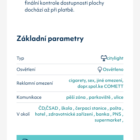
finální kontrole dostupnosti plochy
dochází až při platbě.
Základní parametry
Typ
citylight
Osvětlení
Osvětleno
cigarety, sex, jiné omezení,
Reklamní omezení
dopr.spol.ke COMETT
Komunikace
pěší zóna , parkoviště , ulice
ČD,ČSAD , škola , čerpací stanice , pošta ,
V okolí
hotel , zdravotnické zařízení , banka , PNS ,
supermarket ,