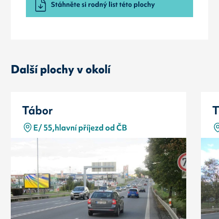
Stáhněte si rodný list této plochy
Další plochy v okolí
Tábor
T
E/ 55,hlavní příjezd od ČB