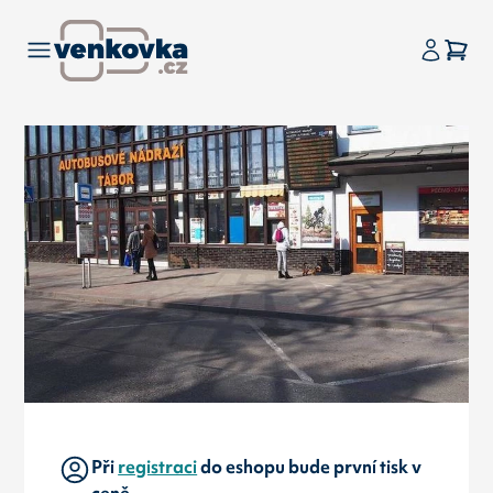
Při
registraci
do eshopu bude první tisk v
ceně