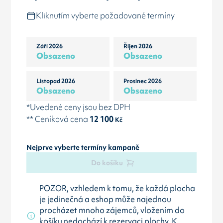
Kliknutím vyberte požadované termíny
Září 2026
Říjen 2026
Obsazeno
Obsazeno
Listopad 2026
Prosinec 2026
Obsazeno
Obsazeno
*Uvedené ceny jsou bez DPH
** Ceníková cena
12 100
Kč
Nejprve vyberte termíny kampaně
Do košíku
POZOR, vzhledem k tomu, že každá plocha
je jedinečná a eshop může najednou
procházet mnoho zájemců, vložením do
košíku nedochází k rezervaci plochy. K