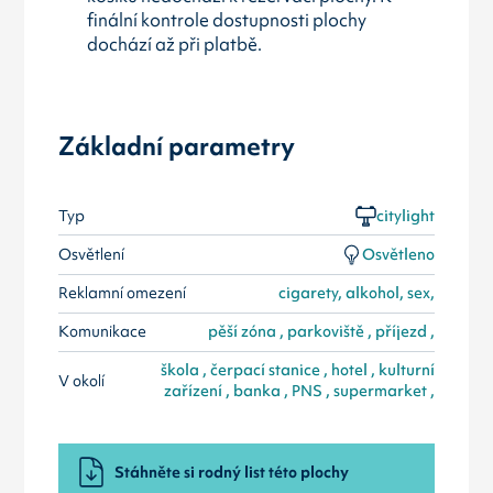
finální kontrole dostupnosti plochy
dochází až při platbě.
Základní parametry
Typ
citylight
Osvětlení
Osvětleno
Reklamní omezení
cigarety, alkohol, sex,
Komunikace
pěší zóna , parkoviště , příjezd ,
škola , čerpací stanice , hotel , kulturní
V okolí
zařízení , banka , PNS , supermarket ,
Stáhněte si rodný list této plochy