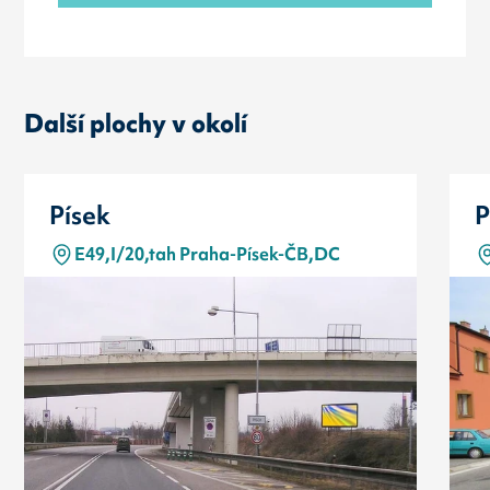
Další plochy v okolí
Písek
P
E49,I/20,tah Praha-Písek-ČB,DC