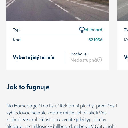
Typ
billboard
T
Kód
821036
K
Plocha je:
Vyberte jiný termín
V
Nedostupná
Jak to fugnuje
Na Homepage či na listu "Reklamní plochy" první části
vyhledávacího pole zadáte místo, jehož okolí Vás
zajímá. Ve druhé části pak zvolíte jaký typ plochy
hledáte. Jestli klasický billboard, nebo CLV (City Light