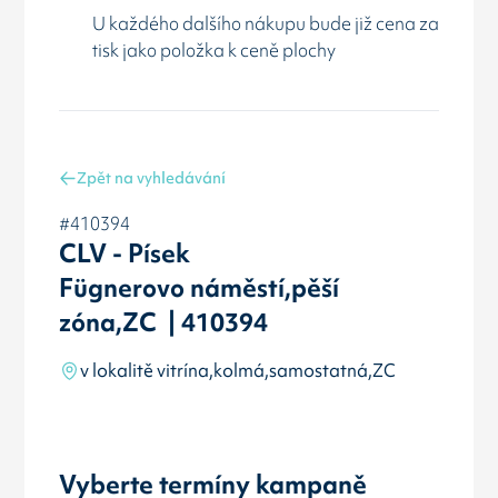
U každého dalšího nákupu bude již cena za
tisk jako položka k ceně plochy
Zpět na vyhledávání
#410394
CLV - Písek
Fügnerovo náměstí,pěší
zóna,ZC | 410394
v lokalitě vitrína,kolmá,samostatná,ZC
Vyberte termíny kampaně