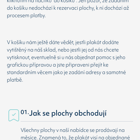
kliknutím na tlačítko "do košíku". Jen pozor, že zadáním
do košíku nedochází k rezervaci plochy, k ní dochází až
procesem platby.
V košíku nám ještě dáte vědět, jestli plakát dodáte
vytištěný na náš sklad, nebo jestli jej od nás chcete
vytisknout, eventuelně si u nás objednat pomoc s jeho
grafickou přípravou a jste připraveni přejít ke
standardním věcem jako je zadání adresy a samotné
platbě.
01.
Jak se plochy obchodují
Všechny plochy v naší nabídce se prodávají na
měsíce. Znamená to, že plakát visí na objednané