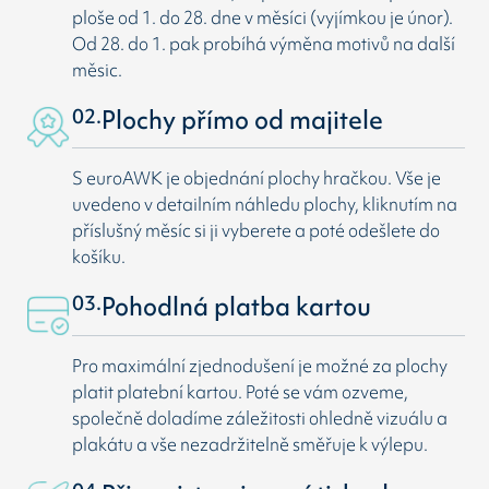
ploše od 1. do 28. dne v měsíci (vyjímkou je únor).
Od 28. do 1. pak probíhá výměna motivů na další
měsic.
02.
Plochy přímo od majitele
S euroAWK je objednání plochy hračkou. Vše je
uvedeno v detailním náhledu plochy, kliknutím na
příslušný měsíc si ji vyberete a poté odešlete do
košíku.
03.
Pohodlná platba kartou
Pro maximální zjednodušení je možné za plochy
platit platební kartou. Poté se vám ozveme,
společně doladíme záležitosti ohledně vizuálu a
plakátu a vše nezadržitelně směřuje k výlepu.