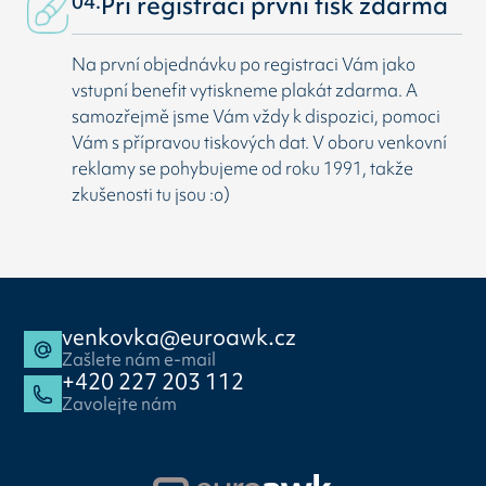
04.
Při registraci první tisk zdarma
Na první objednávku po registraci Vám jako
vstupní benefit vytiskneme plakát zdarma. A
samozřejmě jsme Vám vždy k dispozici, pomoci
Vám s přípravou tiskových dat. V oboru venkovní
reklamy se pohybujeme od roku 1991, takže
zkušenosti tu jsou :o)
venkovka@euroawk.cz
Zašlete nám e-mail
+420 227 203 112
Zavolejte nám