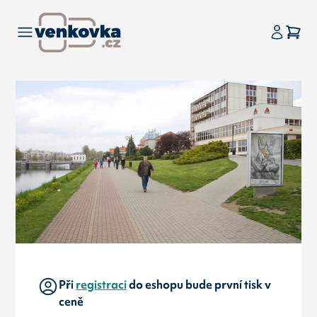
Při
registraci
do eshopu bude první tisk v
ceně