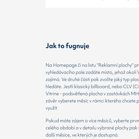
Jak to fugnuje
Na Homepage či na listu "Reklamní plochy" prv
vyhledávacího pole zadáte místo, jehož okolí 
zajímá. Ve druhé části pak zvolíte jaký typ plo
hledáte. Jestli klasický billboard, nebo CLV (Ci
Vitrine - podsvětlená plocha v zastávkách MH
závěr vyberete měsíc v rámci kterého chcete 
využít.
Pokud máte zájem o více měsíců, vyberte prvn
celého období a v detailu vybrané plochy pak 
další měsíce, ve kterých je dostupná.