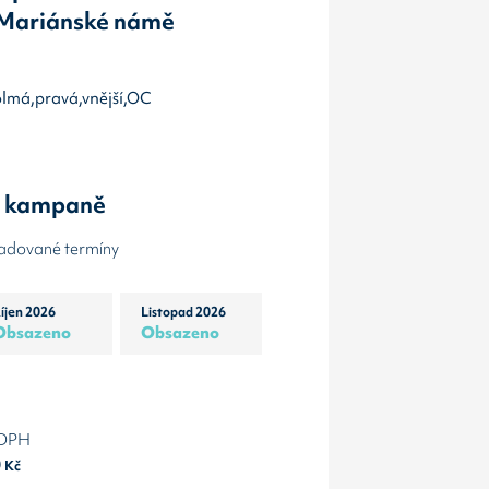
 Mariánské námě
kolmá,pravá,vnější,OC
y kampaně
žadované termíny
íjen 2026
Listopad 2026
Obsazeno
Obsazeno
 DPH
0
Kč