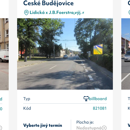
České Budějovice
Lidická x J.B.Foerstra,výj. r
Typ
billboard
T
rd
Kód
821081
80
Plocha je:
Vyberte jiný termín
V
Nedostupná