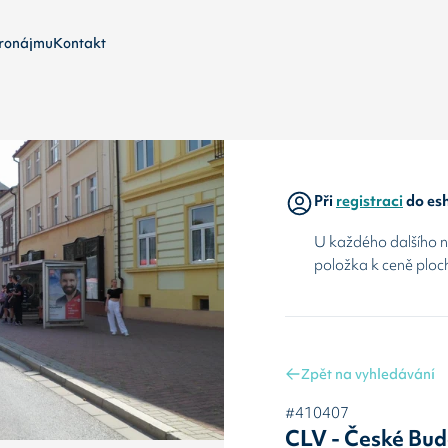
ronájmu
Kontakt
Při
registraci
do esh
U každého dalšího ná
položka k ceně ploc
Zpět na vyhledávání
#410407
CLV - České Bud