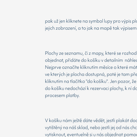
pak už jen kliknete na symbol lupy pro výpis p
jejich zobrazení, a to jak na mapě tak výpisem
Plochy ze seznamu, či z mapy, které se rozho
objednat, přidáte do košíku v detailním náhle
Nejprve označíte kliknutím měsíce o které má
ve kterých je plocha dostupná, poté je tam př
kliknutím na tlačítko "do košíku". Jen pozor, 
do košíku nedochází k rezervaci plochy, k ní d
procesem platby.
V košíku nám ještě dáte vědět, jestli plakát d
vytištěný na náš sklad, nebo jestli jej od nás ch
vytisknout, eventuelně si u nás objednat pomoc