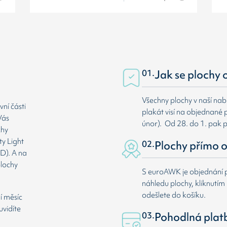
01.
Jak se plochy 
Všechny plochy v naší nab
ní části
plakát visí na objednané p
Vás
únor). Od 28. do 1. pak 
chy
ty Light
02.
Plochy přímo o
D). A na
plochy
S euroAWK je objednání p
náhledu plochy, kliknutím n
odešlete do košíku.
í měsíc
uvidíte
03.
Pohodlná plat