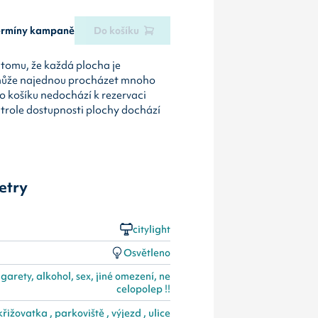
termíny kampaně
Do košíku
tomu, že každá plocha je
může najednou procházet mnoho
o košíku nedochází k rezervaci
ntrole dostupnosti plochy dochází
etry
citylight
Osvětleno
igarety, alkohol, sex, jiné omezení, ne
celopolep !!
křižovatka , parkoviště , výjezd , ulice