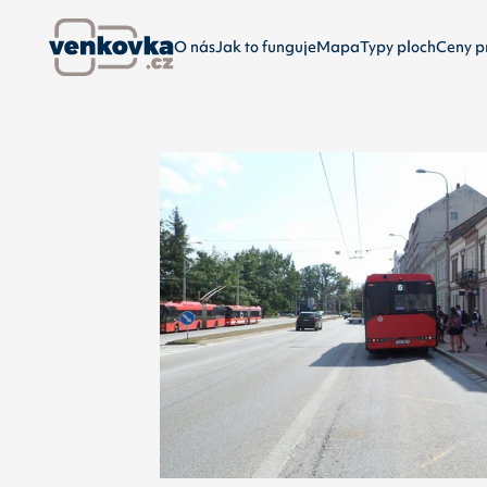
O nás
Jak to funguje
Mapa
Typy ploch
Ceny p