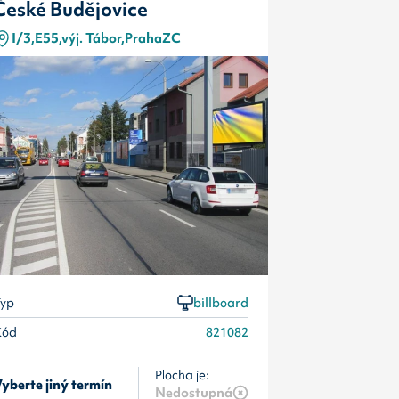
České Budějovice
České Bu
I/3,E55,výj. Tábor,PrahaZC
Pražská, I
Typ
Kód
yp
billboard
Kód
821082
Plocha je:
yberte jiný termín
Vyberte jiný 
Nedostupná