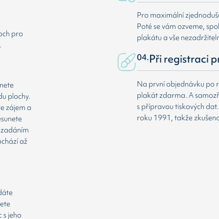
Pro maximální zjednodušen
Poté se vám ozveme, spole
loch pro
plakátu a vše nezadržitel
.
04.
Při registraci 
Na první objednávku po r
dnete
plakát zdarma. A samozř
du plochy.
s přípravou tiskových da
te zájem a
roku 1991, takže zkušenost
esunete
že zadáním
ochází až
odáte
cete
 s jeho