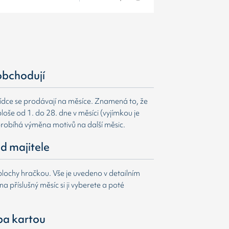
obchodují
ídce se prodávají na měsíce. Znamená to, že
loše od 1. do 28. dne v měsíci (vyjímkou je
probíhá výměna motivů na další měsic.
d majitele
lochy hračkou. Vše je uvedeno v detailním
a příslušný měsíc si ji vyberete a poté
ba kartou