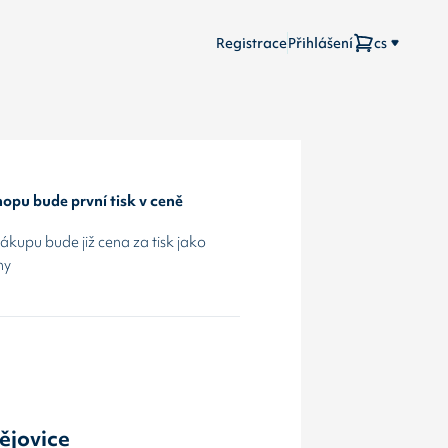
Registrace
Přihlášení
cs
opu bude první tisk v ceně
kupu bude již cena za tisk jako
hy
ějovice