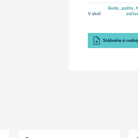
škola , pošta , 
V okolí
zaříze
Stáhněte si rodný 