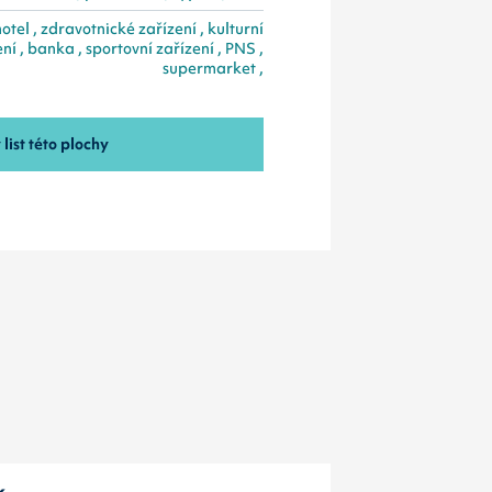
hotel , zdravotnické zařízení , kulturní
ní , banka , sportovní zařízení , PNS ,
supermarket ,
list této plochy