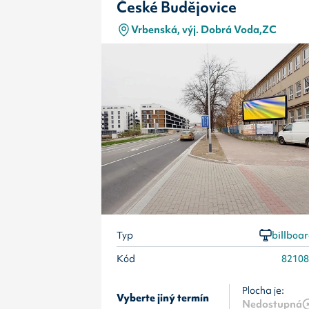
České Budějovice
Vrbenská, výj. Dobrá Voda,ZC
Typ
billboa
Kód
8210
Plocha je:
Vyberte jiný termín
Nedostupná