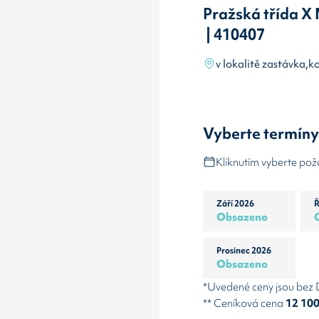
Pražská třída X
| 410407
v lokalitě zastávka,
Vyberte termín
Kliknutím vyberte po
Září 2026
Ř
Obsazeno
Prosinec 2026
Obsazeno
*Uvedené ceny jsou bez
** Ceníková cena
12 10