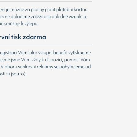
í je možné za plochy platit platební kartou.
čně doladíme záležitosti ohledně vizuálu a
ně směřuje k výlepu.
první tisk zdarma
egistraci Vám jako vstupní benefit vytiskneme
ejmě jsme Vám vždy k dispozici, pomoci Vám
t. V oboru venkovní reklamy se pohybujeme od
i tu jsou :o)