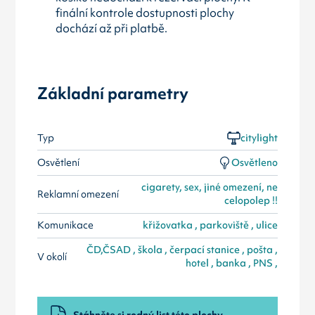
finální kontrole dostupnosti plochy
dochází až při platbě.
Základní parametry
Typ
citylight
Osvětlení
Osvětleno
cigarety, sex, jiné omezení, ne
Reklamní omezení
celopolep !!
Komunikace
křižovatka , parkoviště , ulice
ČD,ČSAD , škola , čerpací stanice , pošta ,
V okolí
hotel , banka , PNS ,
Stáhněte si rodný list této plochy