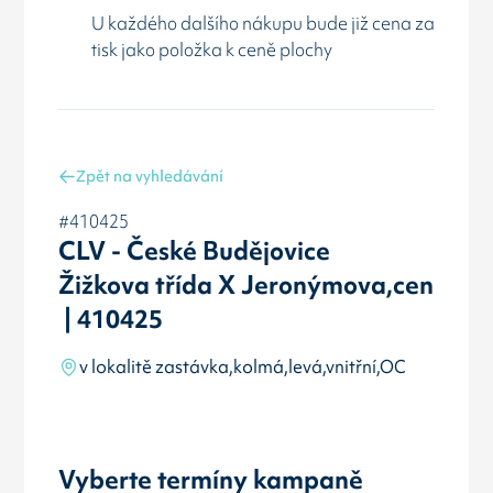
U každého dalšího nákupu bude již cena za
tisk jako položka k ceně plochy
Zpět na vyhledávání
#410425
CLV - České Budějovice
Žižkova třída X Jeronýmova,cen
| 410425
v lokalitě zastávka,kolmá,levá,vnitřní,OC
Vyberte termíny kampaně