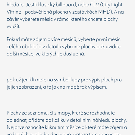
hledáte. Jestli klasický billboard, nebo CLV (City Light
Vitrine - podsvětlená plocha v zastávkách MHD). A na
závěr vyberete měsíc v rámci kterého chcete plochy
využít.
Pokud máte zájem o více měsíců, vyberte první měsíc
celého období a v detailu vybrané plochy pak uvidíte
další měsíce, ve kterých je dostupná.
pak už jen kliknete na symbol lupy pro výpis ploch pro
jejich zobrazení, a to jak na mapě tak výpisem.
Plochy ze seznamu, či z mapy, které se rozhodnete
objednat, přidáte do košíku v detailním náhledu plochy.
Nejprve označíte kliknutím měsíce o které máte zájem a
ve kterých je plocha dostupná, poté je tam přesunete