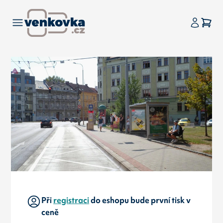
Při
registraci
do eshopu bude první tisk v
ceně