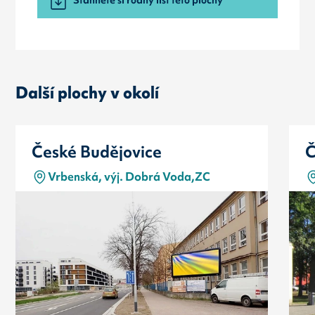
Další plochy v okolí
České Budějovice
Č
Vrbenská, výj. Dobrá Voda,ZC