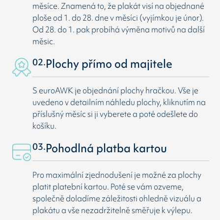
měsíce. Znamená to, že plakát visí na objednané
ploše od 1. do 28. dne v měsíci (vyjímkou je únor).
Od 28. do 1. pak probíhá výměna motivů na další
měsic.
02.
Plochy přímo od majitele
S euroAWK je objednání plochy hračkou. Vše je
uvedeno v detailním náhledu plochy, kliknutím na
příslušný měsíc si ji vyberete a poté odešlete do
košíku.
03.
Pohodlná platba kartou
Pro maximální zjednodušení je možné za plochy
platit platební kartou. Poté se vám ozveme,
společně doladíme záležitosti ohledně vizuálu a
plakátu a vše nezadržitelně směřuje k výlepu.