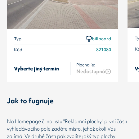
T
Typ
billboard
K
Kód
821080
Plocha je:
Vyberte jiný termín
V
Nedostupná
Jak to fugnuje
Na Homepage či na listu "Reklamní plochy" první části
vyhledávacího pole zadáte místo, jehož okolí Vás
zajímá. Ve druhé části pak zvolíte jaký typ plochy