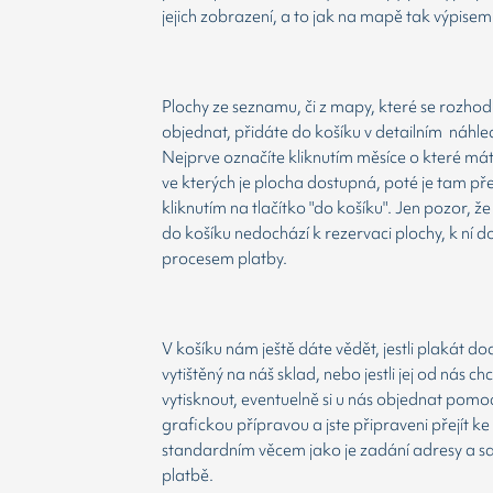
jejich zobrazení, a to jak na mapě tak výpisem
Plochy ze seznamu, či z mapy, které se rozho
objednat, přidáte do košíku v detailním náhle
Nejprve označíte kliknutím měsíce o které má
ve kterých je plocha dostupná, poté je tam př
kliknutím na tlačítko "do košíku". Jen pozor, 
do košíku nedochází k rezervaci plochy, k ní d
procesem platby.
V košíku nám ještě dáte vědět, jestli plakát d
vytištěný na náš sklad, nebo jestli jej od nás ch
vytisknout, eventuelně si u nás objednat pomoc
grafickou přípravou a jste připraveni přejít ke
standardním věcem jako je zadání adresy a 
platbě.