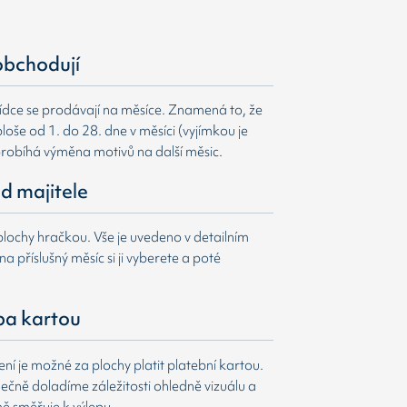
obchodují
ídce se prodávají na měsíce. Znamená to, že
loše od 1. do 28. dne v měsíci (vyjímkou je
probíhá výměna motivů na další měsic.
d majitele
lochy hračkou. Vše je uvedeno v detailním
a příslušný měsíc si ji vyberete a poté
ba kartou
í je možné za plochy platit platební kartou.
čně doladíme záležitosti ohledně vizuálu a
ně směřuje k výlepu.