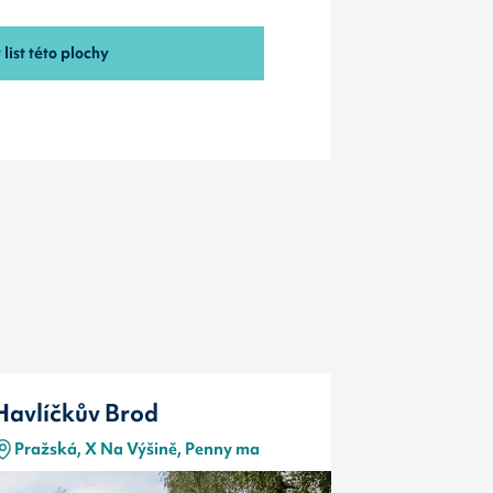
list této plochy
Havlíčkův Brod
Havlíčků
Pražská, X Na Výšině, Penny ma
Pražská, X