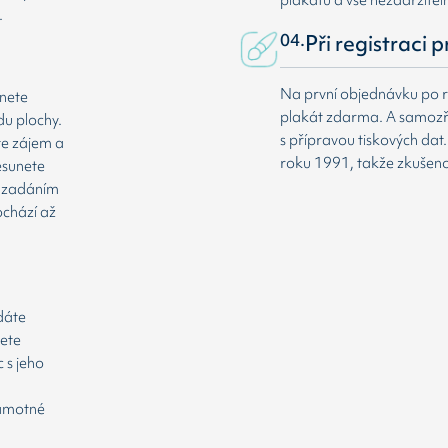
.
04.
Při registraci 
Na první objednávku po r
dnete
plakát zdarma. A samozř
du plochy.
s přípravou tiskových da
te zájem a
roku 1991, takže zkušenost
esunete
že zadáním
ochází až
odáte
cete
 s jeho
samotné