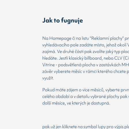
Jak to fugnuje
Na Homepage či na listu "Reklamní plochy" prv
vyhledávacího pole zadáte místo, jehož okolí 
zajímá. Ve druhé části pak zvolíte jaký typ plo
hledáte. Jestli klasický billboard, nebo CLV (Ci
Vitrine - podsvětlená plocha v zastávkách MH
závěr vyberete měsíc v rámci kterého chcete 
využít.
Pokud máte zájem o více měsíců, vyberte prvn
celého období a v detailu vybrané plochy pak 
další měsíce, ve kterých je dostupná.
pak už jen kliknete na symbol lupy pro výpis p