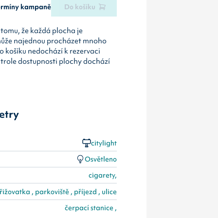
termíny kampaně
Do košíku
tomu, že každá plocha je
může najednou procházet mnoho
o košíku nedochází k rezervaci
ntrole dostupnosti plochy dochází
etry
citylight
Osvětleno
cigarety,
řižovatka , parkoviště , příjezd , ulice
čerpací stanice ,