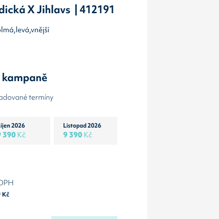
dická X Jihlavs | 412191
olmá,levá,vnější
y kampaně
žadované termíny
íjen 2026
Listopad 2026
9 390
Kč
9 390
Kč
 DPH
0
Kč