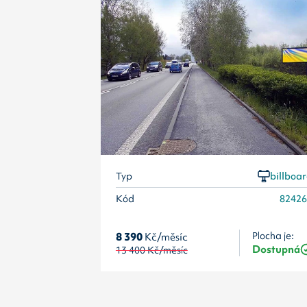
Typ
billboa
Kód
8242
8 390
Kč/měsíc
Plocha je:
Dostupná
13 400
Kč/měsíc