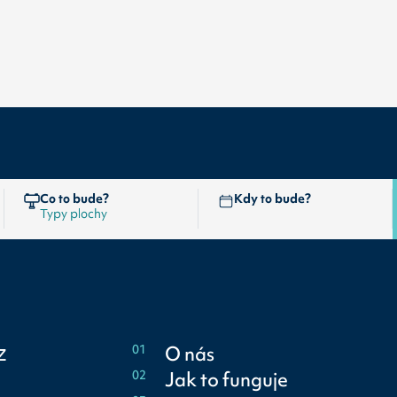
Co to bude?
Kdy to bude?
z
01
O nás
02
Jak to funguje