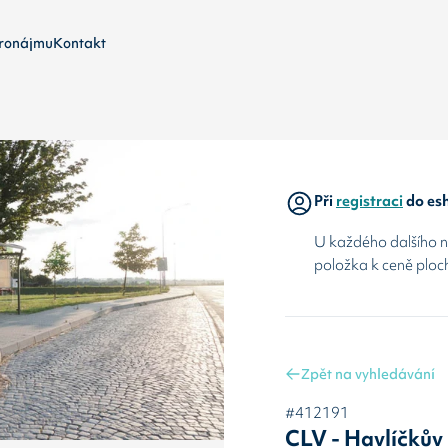
ronájmu
Kontakt
Při
registraci
do esh
U každého dalšího ná
položka k ceně ploc
Zpět na vyhledávání
#412191
CLV - Havlíčkův