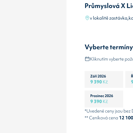
Průmyslová X Li
v lokalitě zastávka,k
Vyberte termín
Kliknutím vyberte po
Září 2026
Ř
9 390
Kč
Prosinec 2026
9 390
Kč
*Uvedené ceny jsou bez
** Ceníková cena
12 10