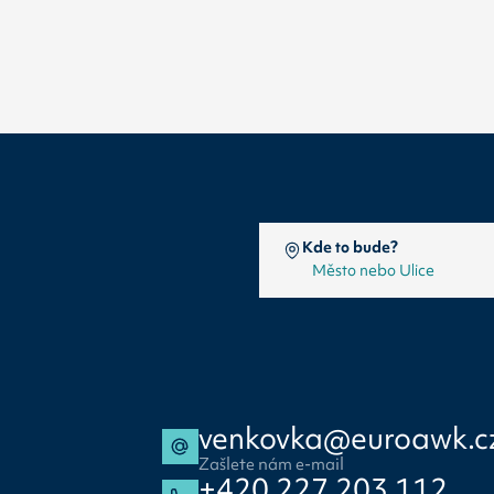
Kde to bude?
venkovka@euroawk.c
Zašlete nám e-mail
+420 227 203 112