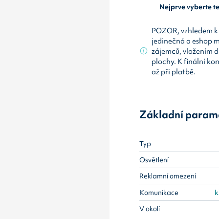
Nejprve vyberte 
POZOR, vzhledem k 
jedinečná a eshop 
zájemců, vložením d
plochy. K finální ko
až při platbě.
Základní param
Typ
Osvětlení
Reklamní omezení
Komunikace
k
V okolí