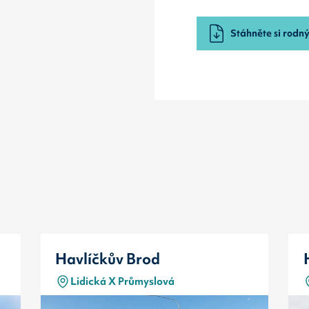
Stáhněte si rodný 
Havlíčkův Brod
Lidická X Průmyslová