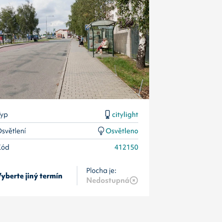
Typ
Osvětlení
Kód
yp
citylight
světlení
Osvětleno
Kód
412150
Plocha je:
9 390
Kč/měsí
yberte jiný termín
Nedostupná
12 100
Kč/měs