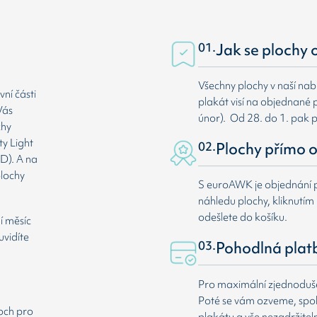
01.
Jak se plochy 
Všechny plochy v naší nab
ní části
plakát visí na objednané p
Vás
únor). Od 28. do 1. pak 
chy
ty Light
02.
Plochy přímo o
D). A na
plochy
S euroAWK je objednání p
náhledu plochy, kliknutím n
odešlete do košíku.
í měsíc
uvidíte
03.
Pohodlná plat
Pro maximální zjednodušen
Poté se vám ozveme, spole
loch pro
plakátu a vše nezadržitel