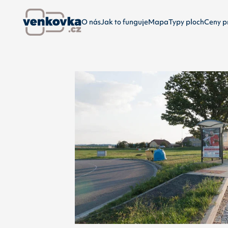
O nás
Jak to funguje
Mapa
Typy ploch
Ceny p