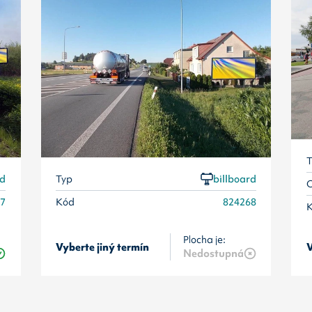
T
rd
Typ
billboard
O
67
Kód
824268
Plocha je:
Vyberte jiný termín
V
Nedostupná