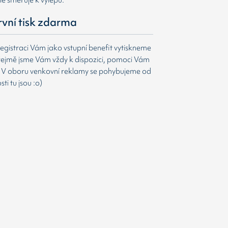
první tisk zdarma
egistraci Vám jako vstupní benefit vytiskneme
ejmě jsme Vám vždy k dispozici, pomoci Vám
t. V oboru venkovní reklamy se pohybujeme od
i tu jsou :o)