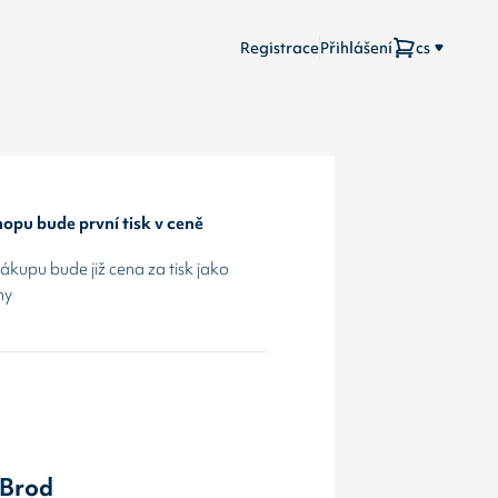
Registrace
Přihlášení
cs
opu bude první tisk v ceně
kupu bude již cena za tisk jako
hy
 Brod