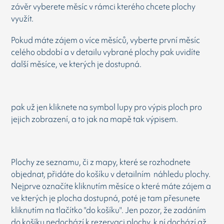
závěr vyberete měsíc v rámci kterého chcete plochy
využít.
Pokud máte zájem o více měsíců, vyberte první měsíc
celého období a v detailu vybrané plochy pak uvidíte
další měsíce, ve kterých je dostupná.
pak už jen kliknete na symbol lupy pro výpis ploch pro
jejich zobrazení, a to jak na mapě tak výpisem.
Plochy ze seznamu, či z mapy, které se rozhodnete
objednat, přidáte do košíku v detailním náhledu plochy.
Nejprve označíte kliknutím měsíce o které máte zájem a
ve kterých je plocha dostupná, poté je tam přesunete
kliknutím na tlačítko "do košíku". Jen pozor, že zadáním
do košíku nedochází k rezervaci plochy, k ní dochází až