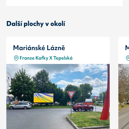
Další plochy v okolí
Mariánské Lázně
M
Franze Kafky X Tepelská