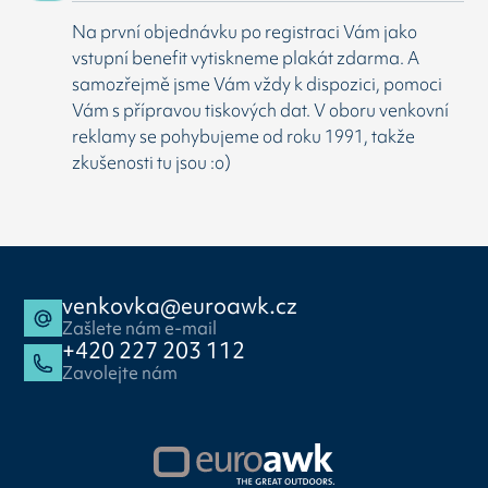
Na první objednávku po registraci Vám jako
vstupní benefit vytiskneme plakát zdarma. A
samozřejmě jsme Vám vždy k dispozici, pomoci
Vám s přípravou tiskových dat. V oboru venkovní
reklamy se pohybujeme od roku 1991, takže
zkušenosti tu jsou :o)
venkovka@euroawk.cz
Zašlete nám e-mail
+420 227 203 112
Zavolejte nám