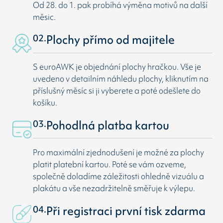
Od 28. do 1. pak probíhá výměna motivů na další
měsic.
02.
Plochy přímo od majitele
S euroAWK je objednání plochy hračkou. Vše je
uvedeno v detailním náhledu plochy, kliknutím na
příslušný měsíc si ji vyberete a poté odešlete do
košíku.
03.
Pohodlná platba kartou
Pro maximální zjednodušení je možné za plochy
platit platební kartou. Poté se vám ozveme,
společně doladíme záležitosti ohledně vizuálu a
plakátu a vše nezadržitelně směřuje k výlepu.
04.
Při registraci první tisk zdarma