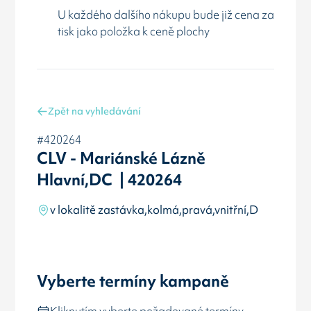
U každého dalšího nákupu bude již cena za
tisk jako položka k ceně plochy
Zpět na vyhledávání
#420264
CLV - Mariánské Lázně
Hlavní,DC | 420264
v lokalitě zastávka,kolmá,pravá,vnitřní,D
Vyberte termíny kampaně