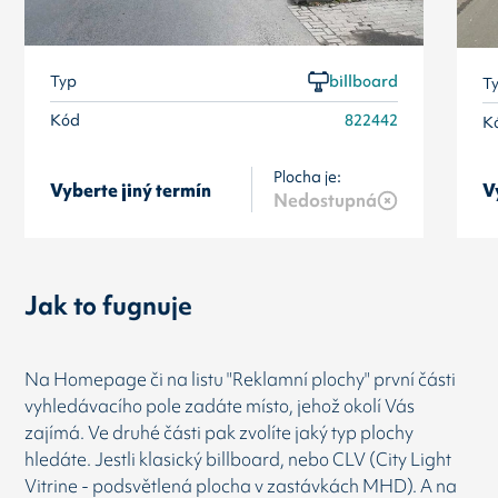
Typ
billboard
T
Kód
822442
K
Plocha je:
Vyberte jiný termín
V
Nedostupná
Jak to fugnuje
Na Homepage či na listu "Reklamní plochy" první části
vyhledávacího pole zadáte místo, jehož okolí Vás
zajímá. Ve druhé části pak zvolíte jaký typ plochy
hledáte. Jestli klasický billboard, nebo CLV (City Light
Vitrine - podsvětlená plocha v zastávkách MHD). A na