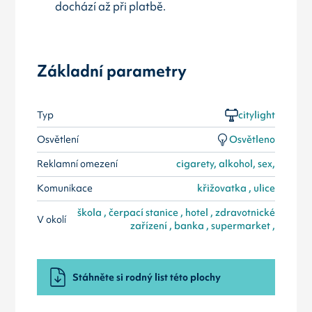
dochází až při platbě.
Základní parametry
Typ
citylight
Osvětlení
Osvětleno
Reklamní omezení
cigarety, alkohol, sex,
Komunikace
křižovatka , ulice
škola , čerpací stanice , hotel , zdravotnické
V okolí
zařízení , banka , supermarket ,
Stáhněte si rodný list této plochy