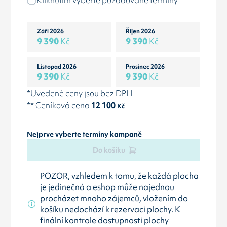
Kliknutím vyberte požadované termíny
Září 2026
Říjen 2026
9 390
Kč
9 390
Kč
Listopad 2026
Prosinec 2026
9 390
Kč
9 390
Kč
*Uvedené ceny jsou bez DPH
** Ceníková cena
12 100
Kč
Nejprve vyberte termíny kampaně
Do košíku
POZOR, vzhledem k tomu, že každá plocha
je jedinečná a eshop může najednou
procházet mnoho zájemců, vložením do
košíku nedochází k rezervaci plochy. K
finální kontrole dostupnosti plochy