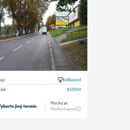
Typ
Kód
yp
billboard
Kód
823024
Plocha je:
yberte jiný termín
Vyberte jiný 
Nedostupná