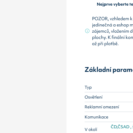
Nejprve vyberte 
POZOR, vzhledem k 
jedinečná a eshop 
zájemců, vložením d
plochy. K finální ko
až při platbě.
Základní param
Typ
Osvětlení
Reklamní omezení
Komunikace
ČD,ČSAD , šk
V okolí