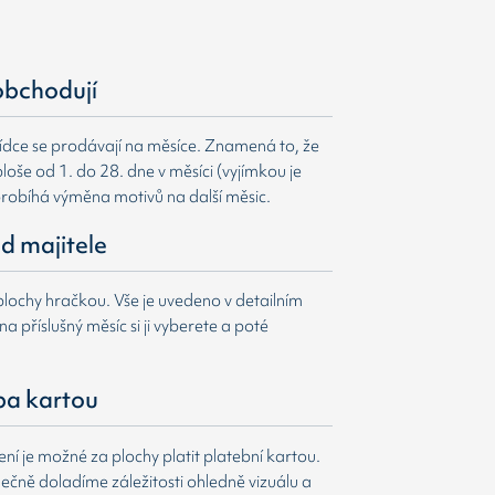
obchodují
ídce se prodávají na měsíce. Znamená to, že
loše od 1. do 28. dne v měsíci (vyjímkou je
probíhá výměna motivů na další měsic.
d majitele
lochy hračkou. Vše je uvedeno v detailním
a příslušný měsíc si ji vyberete a poté
ba kartou
í je možné za plochy platit platební kartou.
čně doladíme záležitosti ohledně vizuálu a