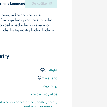
termíny kampaně
Do košíku
tomu, že každá plocha je
může najednou procházet mnoho
o košíku nedochází k rezervaci
ntrole dostupnosti plochy dochází
etry
citylight
Osvětleno
cigarety,
křižovatka , ulice
ola , čerpací stanice , pošta , hotel ,
banka , supermarket ,