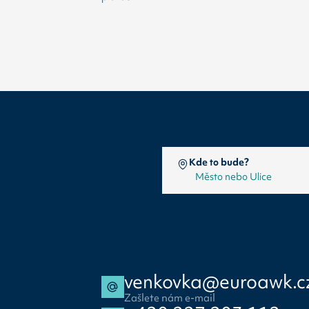
Kde to bude?
venkovka@euroawk.c
Zašlete nám e-mail