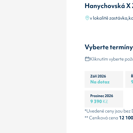
Hanychovská X 
v lokalitě zastávka,k
Vyberte termín
Kliknutím vyberte po
Září 2026
Ř
Na dotaz
Prosinec 2026
9 390
Kč
*Uvedené ceny jsou bez
** Ceníková cena
12 10