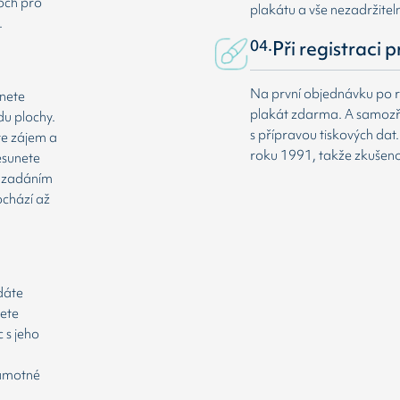
loch pro
plakátu a vše nezadržitel
.
04.
Při registraci 
Na první objednávku po r
dnete
plakát zdarma. A samozř
du plochy.
s přípravou tiskových da
te zájem a
roku 1991, takže zkušenost
esunete
že zadáním
ochází až
odáte
cete
 s jeho
samotné