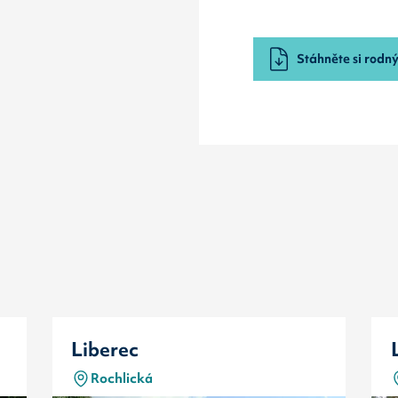
Stáhněte si rodný 
Liberec
Rochlická