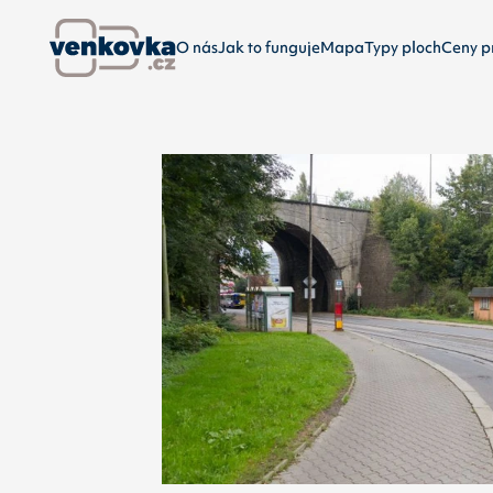
O nás
Jak to funguje
Mapa
Typy ploch
Ceny p