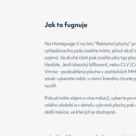
Jak to fugnuje
Na Homepage či na listu "Reklamní plochy" prv
vyhledávacího pole zadáte místo, jehož okolí 
zajímá. Ve druhé části pak zvolíte jaký typ plo
hledáte. Jestli klasický billboard, nebo CLV (Ci
Vitrine - podsvětlená plocha v zastávkách MH
závěr vyberete měsíc v rámci kterého chcete 
využít.
Pokud máte zájem o více měsíců, vyberte prvn
celého období a v detailu vybrané plochy pak 
další měsíce, ve kterých je dostupná.