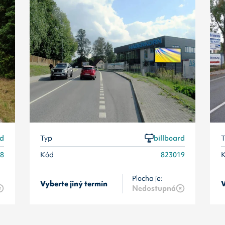
rd
Typ
billboard
T
18
Kód
823019
Plocha je:
Vyberte jiný termín
V
Nedostupná