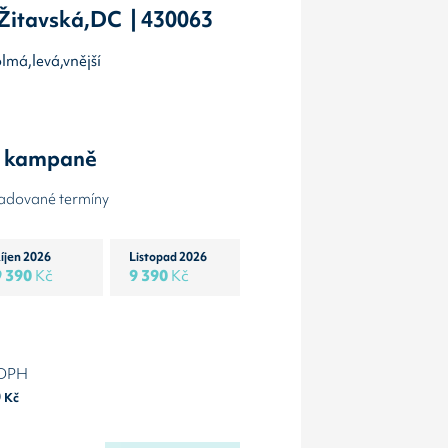
Žitavská,DC | 430063
olmá,levá,vnější
y kampaně
žadované termíny
íjen 2026
Listopad 2026
9 390
Kč
9 390
Kč
 DPH
0
Kč