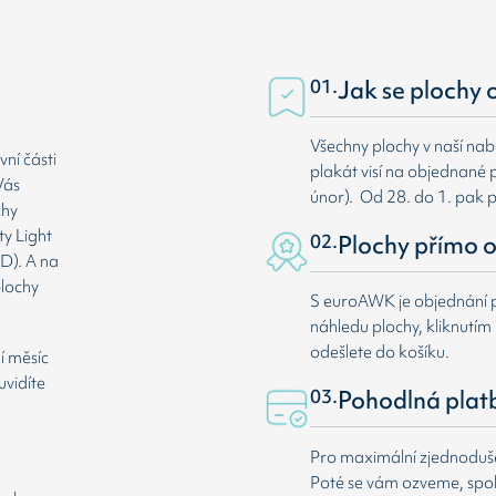
01.
Jak se plochy 
Všechny plochy v naší nab
ní části
plakát visí na objednané p
Vás
únor). Od 28. do 1. pak 
chy
ty Light
02.
Plochy přímo o
D). A na
plochy
S euroAWK je objednání p
náhledu plochy, kliknutím n
odešlete do košíku.
í měsíc
uvidíte
03.
Pohodlná plat
Pro maximální zjednodušen
Poté se vám ozveme, spole