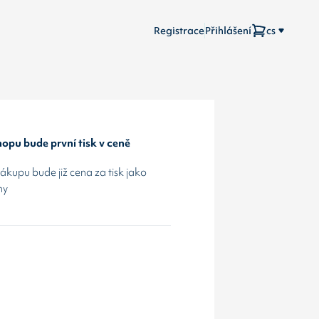
Registrace
Přihlášení
cs
opu bude první tisk v ceně
kupu bude již cena za tisk jako
hy