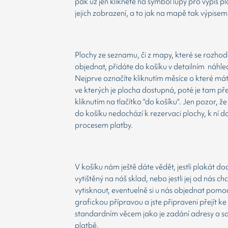
pak už jen kliknete na symbol lupy pro výpis p
jejich zobrazení, a to jak na mapě tak výpisem
Plochy ze seznamu, či z mapy, které se rozho
objednat, přidáte do košíku v detailním náhle
Nejprve označíte kliknutím měsíce o které má
ve kterých je plocha dostupná, poté je tam př
kliknutím na tlačítko "do košíku". Jen pozor, 
do košíku nedochází k rezervaci plochy, k ní d
procesem platby.
V košíku nám ještě dáte vědět, jestli plakát d
vytištěný na náš sklad, nebo jestli jej od nás ch
vytisknout, eventuelně si u nás objednat pomoc
grafickou přípravou a jste připraveni přejít ke
standardním věcem jako je zadání adresy a 
platbě.