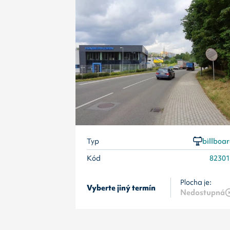
Typ
billboa
Kód
8230
Plocha je:
Vyberte jiný termín
Nedostupná