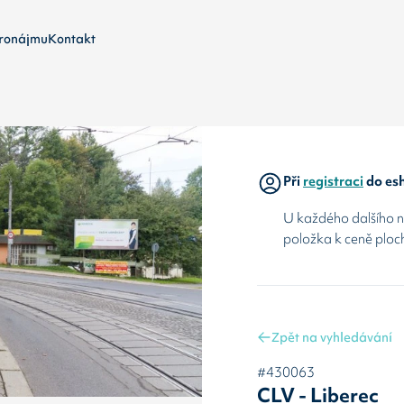
ronájmu
Kontakt
Při
registraci
do esh
U každého dalšího ná
položka k ceně ploc
Zpět na vyhledávání
#430063
CLV - Liberec