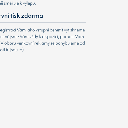
ně směřuje k výlepu.
první tisk zdarma
egistraci Vám jako vstupní benefit vytiskneme
ejmě jsme Vám vždy k dispozici, pomoci Vám
t. V oboru venkovní reklamy se pohybujeme od
i tu jsou :o)