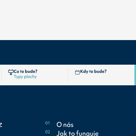
Co to bude?
Kdy to bude?
z
01
O nás
02
Jak to funguje