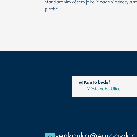
standardním věcem jako je zadání adresy a 
platbě.
Kde to bude?
venkovka@euroawk.c