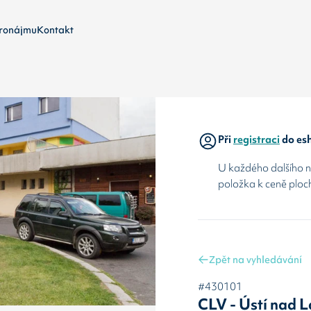
ronájmu
Kontakt
Při
registraci
do esh
U každého dalšího ná
položka k ceně ploc
Zpět na vyhledávání
#430101
CLV - Ústí nad 