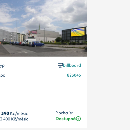
Typ
Kód
yp
billboard
Kód
823045
 390
Kč/měsíc
Plocha je:
8 390
Kč/měsí
Dostupná
3 400
Kč/měsíc
13 400
Kč/měs