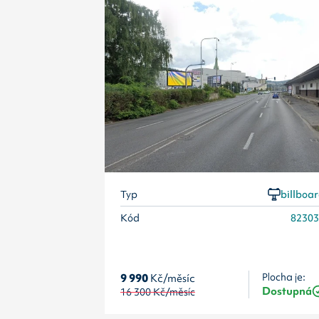
Typ
billboa
Kód
8230
9 990
Kč/měsíc
Plocha je:
Dostupná
16 300
Kč/měsíc