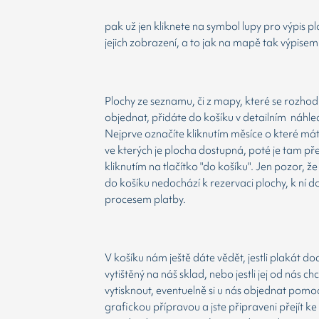
pak už jen kliknete na symbol lupy pro výpis p
jejich zobrazení, a to jak na mapě tak výpisem
Plochy ze seznamu, či z mapy, které se rozho
objednat, přidáte do košíku v detailním náhle
Nejprve označíte kliknutím měsíce o které má
ve kterých je plocha dostupná, poté je tam př
kliknutím na tlačítko "do košíku". Jen pozor, 
do košíku nedochází k rezervaci plochy, k ní d
procesem platby.
V košíku nám ještě dáte vědět, jestli plakát d
vytištěný na náš sklad, nebo jestli jej od nás ch
vytisknout, eventuelně si u nás objednat pomoc
grafickou přípravou a jste připraveni přejít ke