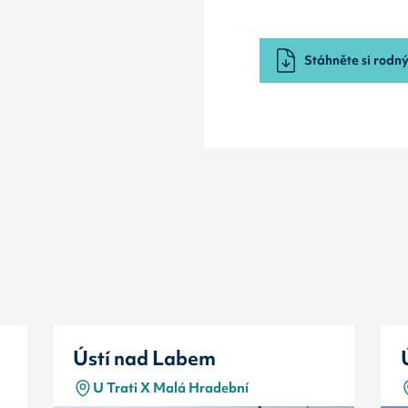
Stáhněte si rodný 
Ústí nad Labem
U Trati X Malá Hradební