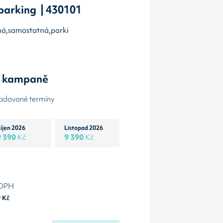
parking | 430101
olmá,samostatná,parki
y kampaně
žadované termíny
íjen 2026
Listopad 2026
9 390
Kč
9 390
Kč
 DPH
0
Kč