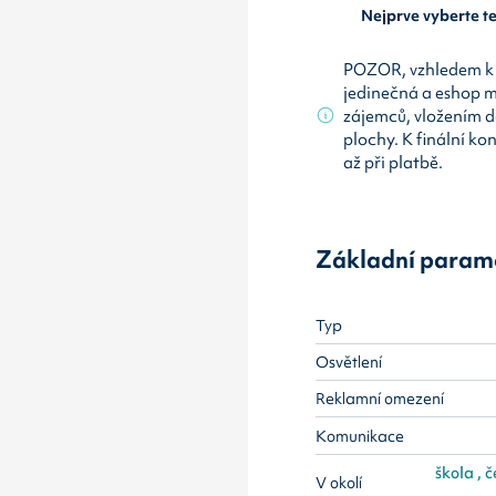
Nejprve vyberte 
POZOR, vzhledem k 
jedinečná a eshop 
zájemců, vložením d
plochy. K finální ko
až při platbě.
Základní param
Typ
Osvětlení
Reklamní omezení
Komunikace
škola , č
V okolí