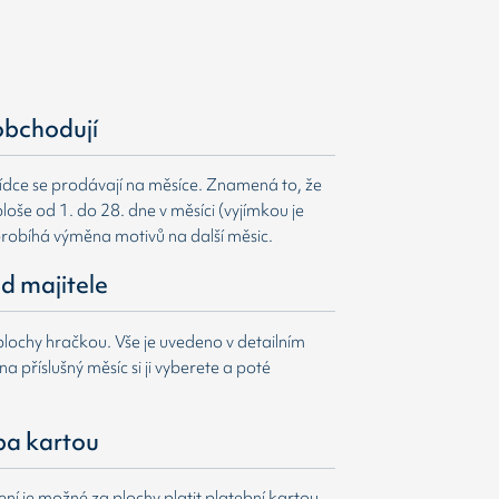
obchodují
ídce se prodávají na měsíce. Znamená to, že
loše od 1. do 28. dne v měsíci (vyjímkou je
probíhá výměna motivů na další měsic.
d majitele
lochy hračkou. Vše je uvedeno v detailním
a příslušný měsíc si ji vyberete a poté
ba kartou
í je možné za plochy platit platební kartou.