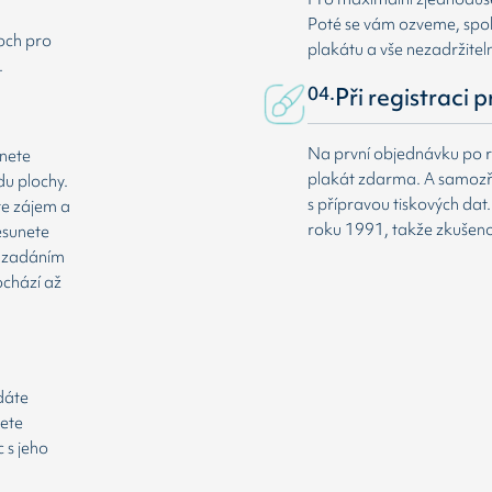
Poté se vám ozveme, spole
loch pro
plakátu a vše nezadržitel
.
04.
Při registraci 
Na první objednávku po r
dnete
plakát zdarma. A samozř
du plochy.
s přípravou tiskových da
te zájem a
roku 1991, takže zkušenost
esunete
že zadáním
ochází až
odáte
cete
 s jeho