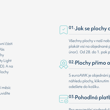
01.
Jak se plochy 
Všechny plochy v naší nab
ní části
plakát visí na objednané p
Vás
únor). Od 28. do 1. pak 
chy
ty Light
02.
Plochy přímo o
D). A na
plochy
S euroAWK je objednání p
náhledu plochy, kliknutím n
odešlete do košíku.
í měsíc
uvidíte
03.
Pohodlná plat
Pro maximální zjednodušen