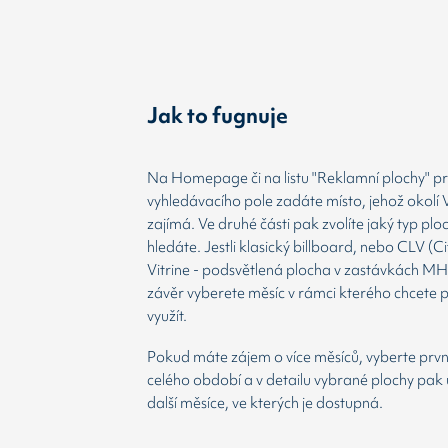
Jak to fugnuje
Na Homepage či na listu "Reklamní plochy" prv
vyhledávacího pole zadáte místo, jehož okolí 
zajímá. Ve druhé části pak zvolíte jaký typ plo
hledáte. Jestli klasický billboard, nebo CLV (Ci
Vitrine - podsvětlená plocha v zastávkách MH
závěr vyberete měsíc v rámci kterého chcete 
využít.
Pokud máte zájem o více měsíců, vyberte prvn
celého období a v detailu vybrané plochy pak 
další měsíce, ve kterých je dostupná.