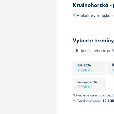
Krušnohorská - 
v lokalitě vitrína,k
Vyberte termín
Kliknutím vyberte po
Září 2026
Ř
9 390
Kč
Prosinec 2026
9 390
Kč
*Uvedené ceny jsou bez
** Ceníková cena
12 10