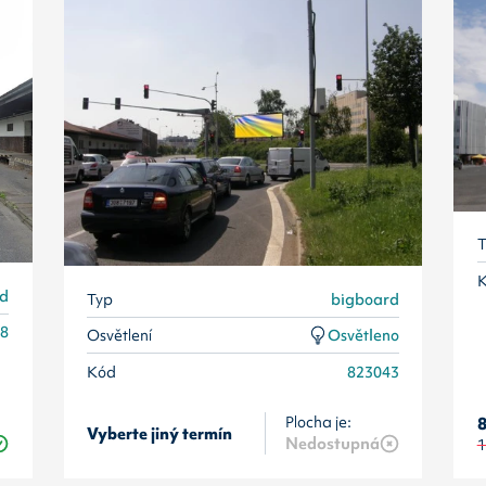
T
rd
Typ
bigboard
38
Osvětlení
Osvětleno
Kód
823043
Plocha je:
8
Vyberte jiný termín
Nedostupná
1