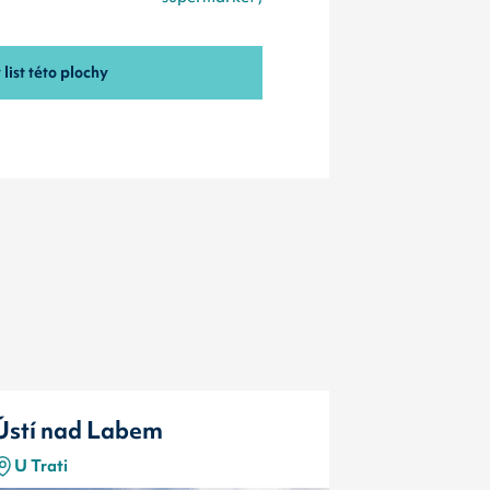
list této plochy
Ústí nad Labem
Ústí nad
U Trati
I/30 Hořen