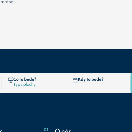
samotné
Co to bude?
Kdy to bude?
z
01
O nás