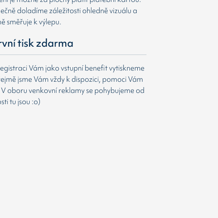
čně doladíme záležitosti ohledně vizuálu a
ně směřuje k výlepu.
první tisk zdarma
egistraci Vám jako vstupní benefit vytiskneme
ejmě jsme Vám vždy k dispozici, pomoci Vám
t. V oboru venkovní reklamy se pohybujeme od
i tu jsou :o)