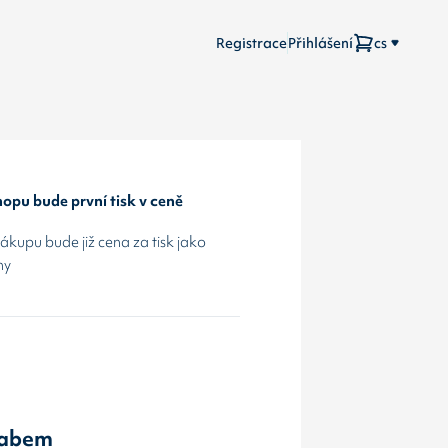
Registrace
Přihlášení
cs
opu bude první tisk v ceně
kupu bude již cena za tisk jako
hy
Labem