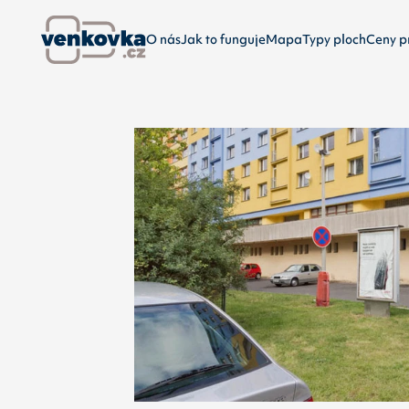
O nás
Jak to funguje
Mapa
Typy ploch
Ceny p