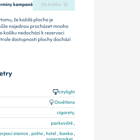
termíny kampaně
Do košíku
tomu, že každá plocha je
může najednou procházet mnoho
o košíku nedochází k rezervaci
ntrole dostupnosti plochy dochází
etry
citylight
Osvětleno
cigarety,
parkoviště ,
erpací stanice , pošta , hotel , banka ,
supermarket ,