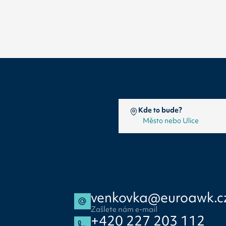
Kde to bude?
venkovka@euroawk.c
Zašlete nám e-mail
+420 227 203 112