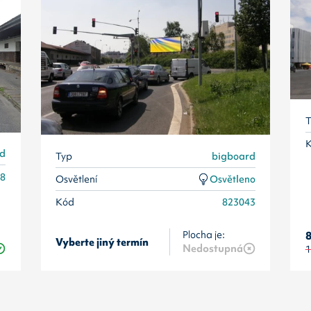
T
rd
Typ
bigboard
38
Osvětlení
Osvětleno
Kód
823043
Plocha je:
8
Vyberte jiný termín
Nedostupná
1