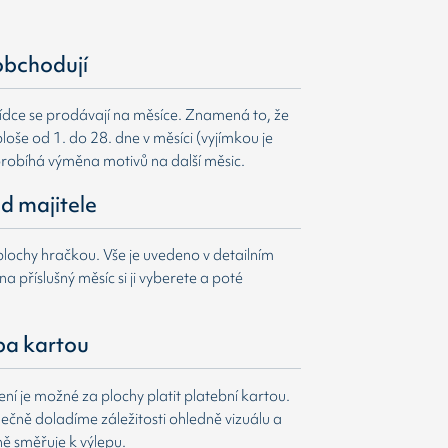
obchodují
ídce se prodávají na měsíce. Znamená to, že
loše od 1. do 28. dne v měsíci (vyjímkou je
probíhá výměna motivů na další měsic.
d majitele
lochy hračkou. Vše je uvedeno v detailním
a příslušný měsíc si ji vyberete a poté
ba kartou
í je možné za plochy platit platební kartou.
čně doladíme záležitosti ohledně vizuálu a
ně směřuje k výlepu.