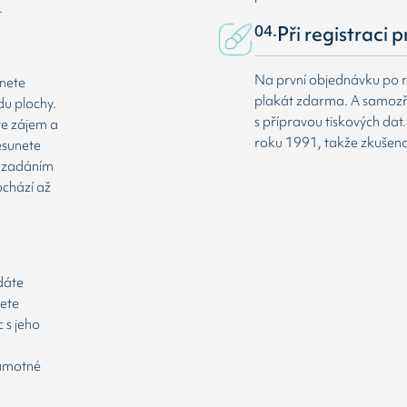
.
04.
Při registraci 
Na první objednávku po r
dnete
plakát zdarma. A samozř
du plochy.
s přípravou tiskových da
te zájem a
roku 1991, takže zkušenost
esunete
že zadáním
ochází až
odáte
cete
 s jeho
samotné