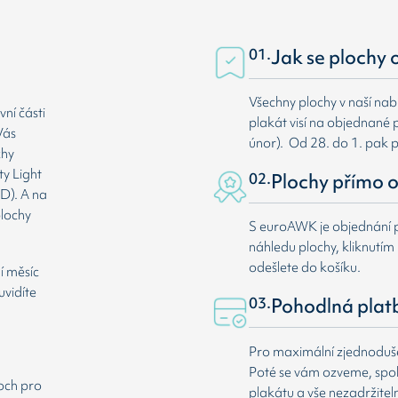
01.
Jak se plochy 
Všechny plochy v naší nab
ní části
plakát visí na objednané p
Vás
únor). Od 28. do 1. pak 
chy
ty Light
02.
Plochy přímo o
D). A na
plochy
S euroAWK je objednání p
náhledu plochy, kliknutím n
odešlete do košíku.
í měsíc
uvidíte
03.
Pohodlná plat
Pro maximální zjednodušen
Poté se vám ozveme, spole
loch pro
plakátu a vše nezadržitel