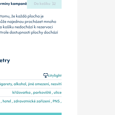
termíny kampaně
Do košíku
tomu, že každá plocha je
může najednou procházet mnoho
o košíku nedochází k rezervaci
ntrole dostupnosti plochy dochází
etry
citylight
igarety, alkohol, jiné omezení, nesvítí
křižovatka , parkoviště , ulice
 , hotel , zdravotnické zařízení , PNS ,