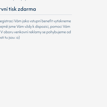
první tisk zdarma
egistraci Vám jako vstupní benefit vytiskneme
ejmě jsme Vám vždy k dispozici, pomoci Vám
t. V oboru venkovní reklamy se pohybujeme od
i tu jsou :o)