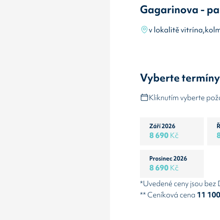
Gagarinova - pa
v lokalitě vitrína,k
Vyberte termín
Kliknutím vyberte po
Září 2026
Ř
8 690
Kč
Prosinec 2026
8 690
Kč
*Uvedené ceny jsou bez
** Ceníková cena
11 10