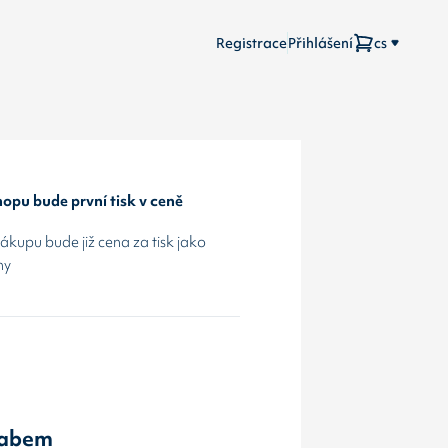
Registrace
Přihlášení
cs
opu bude první tisk v ceně
kupu bude již cena za tisk jako
hy
Labem