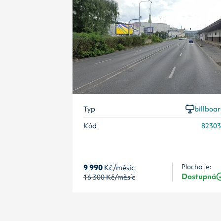
Typ
billboa
Kód
8230
9 990
Kč/měsíc
Plocha je:
Dostupná
16 300
Kč/měsíc