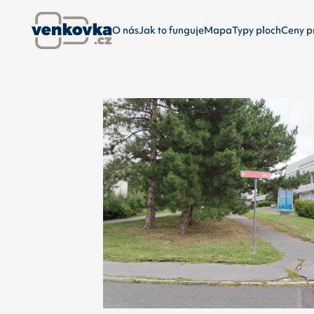
O nás
Jak to funguje
Mapa
Typy ploch
Ceny p