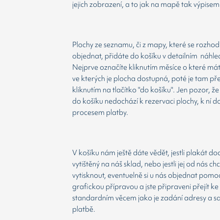
jejich zobrazení, a to jak na mapě tak výpisem
Plochy ze seznamu, či z mapy, které se rozho
objednat, přidáte do košíku v detailním náhle
Nejprve označíte kliknutím měsíce o které má
ve kterých je plocha dostupná, poté je tam př
kliknutím na tlačítko "do košíku". Jen pozor, 
do košíku nedochází k rezervaci plochy, k ní d
procesem platby.
V košíku nám ještě dáte vědět, jestli plakát d
vytištěný na náš sklad, nebo jestli jej od nás ch
vytisknout, eventuelně si u nás objednat pomoc
grafickou přípravou a jste připraveni přejít ke
standardním věcem jako je zadání adresy a 
platbě.