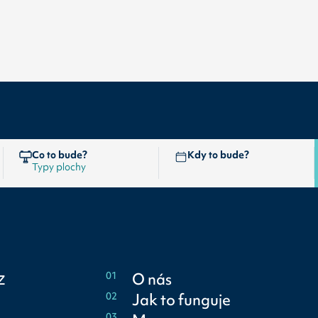
Co to bude?
Kdy to bude?
z
01
O nás
02
Jak to funguje
03