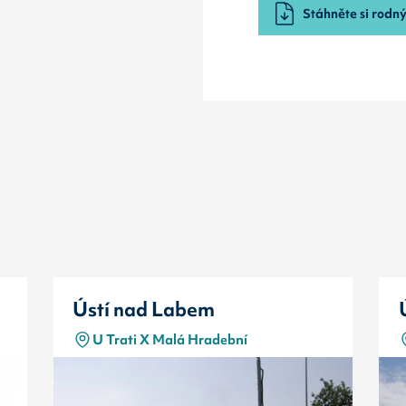
Stáhněte si rodný 
Ústí nad Labem
U Trati X Malá Hradební