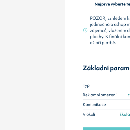
Nejprve vyberte 
POZOR, vzhledem k 
jedinečná a eshop 
zájemců, vložením d
plochy. K finální ko
až při platbě.
Základní param
Typ
Reklamní omezení
c
Komunikace
V okolí
škola