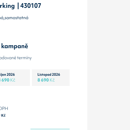
rking | 430107
olmá,samostatná
y kampaně
žadované termíny
íjen 2026
Listopad 2026
8 690
Kč
8 690
Kč
 DPH
0
Kč