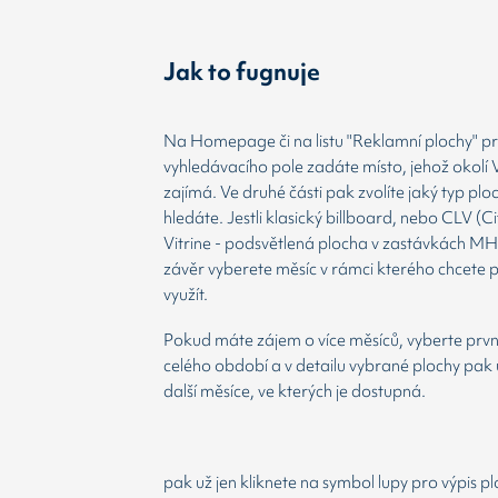
Jak to fugnuje
Na Homepage či na listu "Reklamní plochy" prv
vyhledávacího pole zadáte místo, jehož okolí 
zajímá. Ve druhé části pak zvolíte jaký typ plo
hledáte. Jestli klasický billboard, nebo CLV (Ci
Vitrine - podsvětlená plocha v zastávkách MH
závěr vyberete měsíc v rámci kterého chcete 
využít.
Pokud máte zájem o více měsíců, vyberte prvn
celého období a v detailu vybrané plochy pak 
další měsíce, ve kterých je dostupná.
pak už jen kliknete na symbol lupy pro výpis p