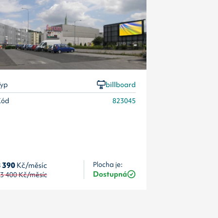
Kód
yp
billboard
Kód
823045
 390
Kč/měsíc
Plocha je:
8 390
Kč/měsí
Dostupná
3 400
Kč/měsíc
13 400
Kč/měs