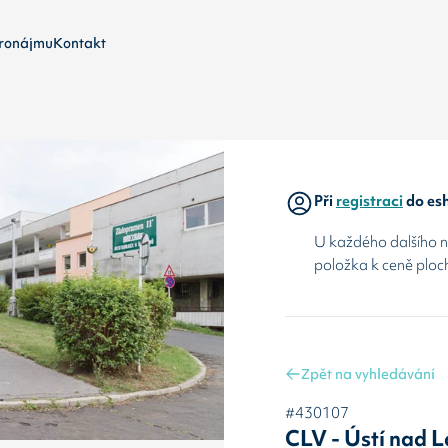
ronájmu
Kontakt
Při
registraci
do esh
U každého dalšího ná
položka k ceně ploc
Zpět na vyhledávání
#430107
CLV - Ústí nad 