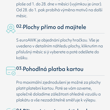
ploše od 1. do 28. dne v měsíci (vyjímkou je únor).
Od 28. do 1. pak probíhá výměna motivů na další
měsic.
02.
Plochy přímo od majitele
S euroAWK je objednání plochy hračkou. Vše je
uvedeno v detailním náhledu plochy, kliknutím na
příslušný měsíc si ji vyberete a poté odešlete do
košíku.
03.
Pohodlná platba kartou
Pro maximální zjednodušení je možné za plochy
platit platební kartou. Poté se vám ozveme,
společně doladíme záležitosti ohledně vizuálu a
plakátu a vše nezadržitelně směřuje k výlepu.