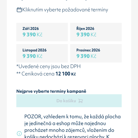
Kliknutím vyberte požadované termíny
Září 2026
Říjen 2026
9 390
Kč
9 390
Kč
Listopad 2026
Prosinec 2026
9 390
Kč
9 390
Kč
*Uvedené ceny jsou bez DPH
** Ceníková cena
12 100
Kč
Nejprve vyberte termíny kampaně
Do košíku
POZOR, vzhledem k tomu, že každá plocha
je jedinečná a eshop může najednou
procházet mnoho zájemců, vložením do
košíku nedochází k rezervaci plochy. K