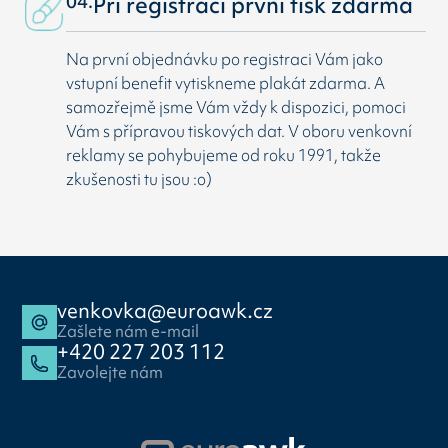
04.
Při registraci první tisk zdarma
Na první objednávku po registraci Vám jako
vstupní benefit vytiskneme plakát zdarma. A
samozřejmě jsme Vám vždy k dispozici, pomoci
Vám s přípravou tiskových dat. V oboru venkovní
reklamy se pohybujeme od roku 1991, takže
zkušenosti tu jsou :o)
venkovka@euroawk.cz
Zašlete nám e-mail
+420 227 203 112
Zavolejte nám