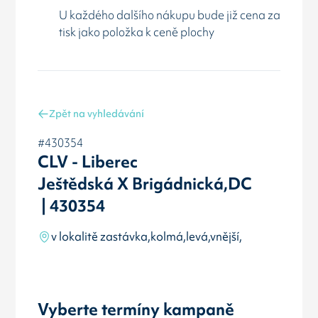
U každého dalšího nákupu bude již cena za
tisk jako položka k ceně plochy
Zpět na vyhledávání
#430354
CLV - Liberec
Ještědská X Brigádnická,DC
| 430354
v lokalitě zastávka,kolmá,levá,vnější,
Vyberte termíny kampaně