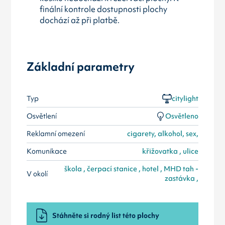
finální kontrole dostupnosti plochy
dochází až při platbě.
Základní parametry
Typ
citylight
Osvětlení
Osvětleno
Reklamní omezení
cigarety, alkohol, sex,
Komunikace
křižovatka , ulice
škola , čerpací stanice , hotel , MHD tah -
V okolí
zastávka ,
Stáhněte si rodný list této plochy