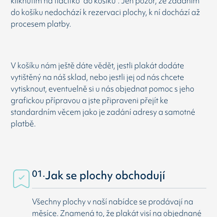
kliknutím na tlačítko "do košíku". Jen pozor, že zadáním
do košíku nedochází k rezervaci plochy, k ní dochází až
procesem platby.
V košíku nám ještě dáte vědět, jestli plakát dodáte
vytištěný na náš sklad, nebo jestli jej od nás chcete
vytisknout, eventuelně si u nás objednat pomoc s jeho
grafickou přípravou a jste připraveni přejít ke
standardním věcem jako je zadání adresy a samotné
platbě.
01.
Jak se plochy obchodují
Všechny plochy v naší nabídce se prodávají na
měsíce. Znamená to, že plakát visí na objednané