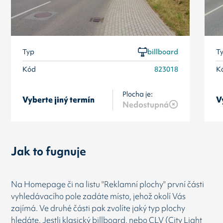
Typ
billboard
T
Kód
823018
K
Plocha je:
Vyberte jiný termín
V
Nedostupná
Jak to fugnuje
Na Homepage či na listu "Reklamní plochy" první části
vyhledávacího pole zadáte místo, jehož okolí Vás
zajímá. Ve druhé části pak zvolíte jaký typ plochy
hledáte. Jestli klasický billboard, nebo CLV (City Light