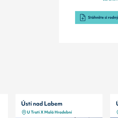
Stáhněte si rodný 
Ústí nad Labem
U Trati X Malá Hradební