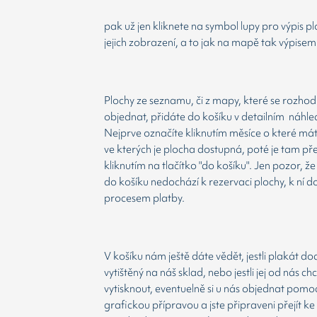
pak už jen kliknete na symbol lupy pro výpis p
jejich zobrazení, a to jak na mapě tak výpisem
Plochy ze seznamu, či z mapy, které se rozho
objednat, přidáte do košíku v detailním náhle
Nejprve označíte kliknutím měsíce o které má
ve kterých je plocha dostupná, poté je tam př
kliknutím na tlačítko "do košíku". Jen pozor, 
do košíku nedochází k rezervaci plochy, k ní d
procesem platby.
V košíku nám ještě dáte vědět, jestli plakát d
vytištěný na náš sklad, nebo jestli jej od nás ch
vytisknout, eventuelně si u nás objednat pomoc
grafickou přípravou a jste připraveni přejít ke