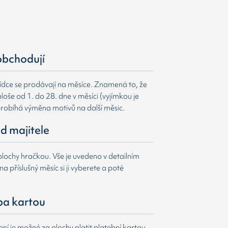
obchodují
ídce se prodávají na měsíce. Znamená to, že
loše od 1. do 28. dne v měsíci (vyjímkou je
probíhá výměna motivů na další měsic.
d majitele
lochy hračkou. Vše je uvedeno v detailním
a příslušný měsíc si ji vyberete a poté
ba kartou
í je možné za plochy platit platební kartou.