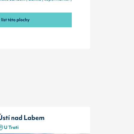
list této plochy
Ústí nad Labem
Ústí nad
U Trati
I/30 Hořen