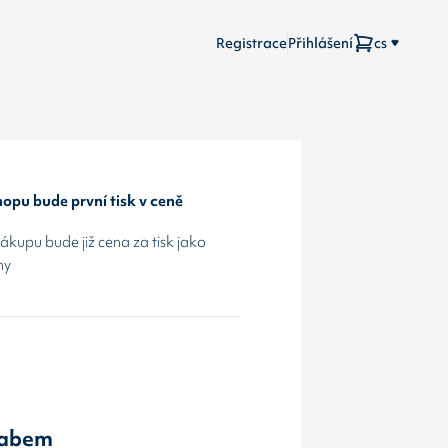
Registrace
Přihlášení
cs
opu bude první tisk v ceně
kupu bude již cena za tisk jako
hy
Labem