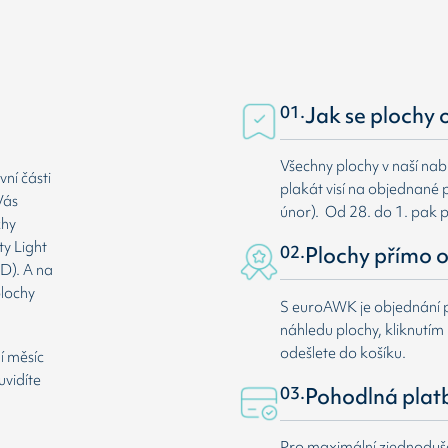
01.
Jak se plochy 
Všechny plochy v naší nab
ní části
plakát visí na objednané p
Vás
únor). Od 28. do 1. pak 
chy
ty Light
02.
Plochy přímo o
D). A na
plochy
S euroAWK je objednání p
náhledu plochy, kliknutím n
odešlete do košíku.
í měsíc
uvidíte
03.
Pohodlná plat
Pro maximální zjednodušen