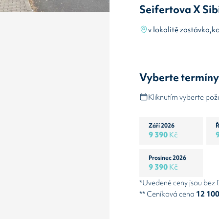
Seifertova X Si
v lokalitě zastávka,k
Vyberte termín
Kliknutím vyberte po
Září 2026
Ř
9 390
Kč
Prosinec 2026
9 390
Kč
*Uvedené ceny jsou bez
** Ceníková cena
12 10