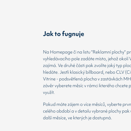
Jak to fugnuje
Na Homepage či na listu "Reklamní plochy" prv
vyhledávacího pole zadáte místo, jehož okolí 
zajímá. Ve druhé části pak zvolíte jaký typ plo
hledáte. Jestli klasický billboard, nebo CLV (Ci
Vitrine - podsvětlená plocha v zastávkách MH
závěr vyberete měsíc v rámci kterého chcete 
využít.
Pokud máte zájem o více měsíců, vyberte prvn
celého období a v detailu vybrané plochy pak 
další měsíce, ve kterých je dostupná.