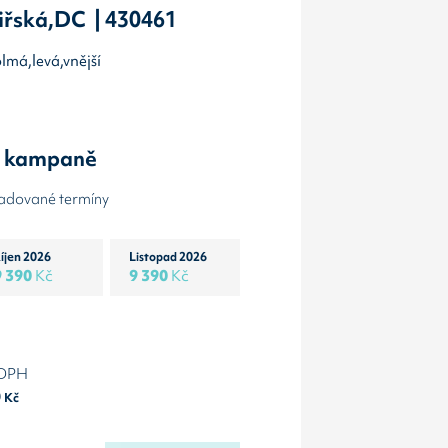
biřská,DC | 430461
olmá,levá,vnější
y kampaně
žadované termíny
íjen 2026
Listopad 2026
9 390
Kč
9 390
Kč
 DPH
0
Kč