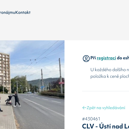
ronájmu
Kontakt
Při
registraci
do esh
U každého dalšího ná
položka k ceně ploc
Zpět na vyhledávání
#430461
CLV - Ústí nad 