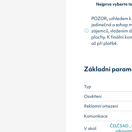
Nejprve vyberte 
POZOR, vzhledem k 
jedinečná a eshop 
zájemců, vložením d
plochy. K finální ko
až při platbě.
Základní param
Typ
Osvětlení
Reklamní omezení
Komunikace
ČD,ČSAD , šk
V okolí
zdravotn