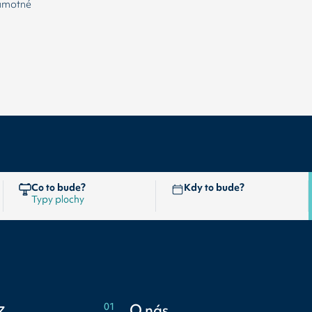
samotné
Co to bude?
Kdy to bude?
z
01
O nás