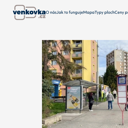
O nás
Jak to funguje
Mapa
Typy ploch
Ceny p