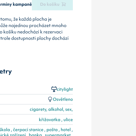
termíny kampaně
Do košíku
tomu, že každá plocha je
může najednou procházet mnoho
o košíku nedochází k rezervaci
ntrole dostupnosti plochy dochází
etry
citylight
Osvětleno
cigarety, alkohol, sex,
křižovatka , ulice
ola , čerpací stanice , pošta , hotel ,
ické zařízení , banka , supermarket ,