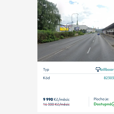
Typ
billboa
Kód
8230
9 990
Kč/měsíc
Plocha je:
Dostupná
16 300
Kč/měsíc