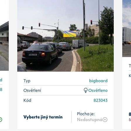
T
rd
Typ
bigboard
38
Osvětlení
Osvětleno
Kód
823043
Plocha je:
8
Vyberte jiný termín
Nedostupná
1