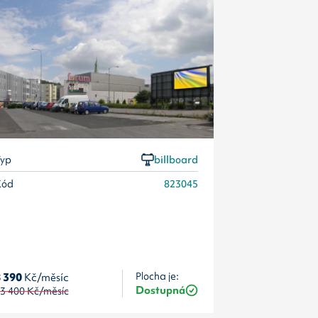
Typ
Kód
yp
billboard
Kód
823045
 390
Kč/měsíc
Plocha je:
8 390
Kč/měsí
Dostupná
3 400
Kč/měsíc
13 400
Kč/měs