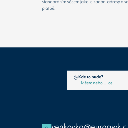
standardním věcem jako je zadání adresy a 
platbě.
Kde to bude?
venkovka@euroawk.c