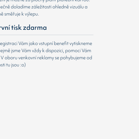
čně doladíme záležitosti ohledně vizuálu a
ně směřuje k výlepu.
první tisk zdarma
egistraci Vám jako vstupní benefit vytiskneme
ejmě jsme Vám vždy k dispozici, pomoci Vám
t. V oboru venkovní reklamy se pohybujeme od
i tu jsou :o)