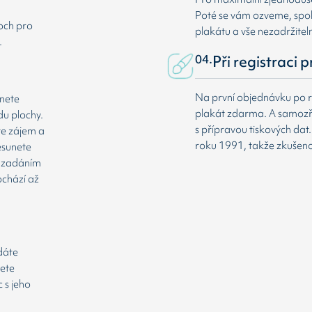
Poté se vám ozveme, spole
loch pro
plakátu a vše nezadržitel
.
04.
Při registraci 
Na první objednávku po r
dnete
plakát zdarma. A samozř
du plochy.
s přípravou tiskových da
te zájem a
roku 1991, takže zkušenost
esunete
že zadáním
ochází až
odáte
cete
 s jeho