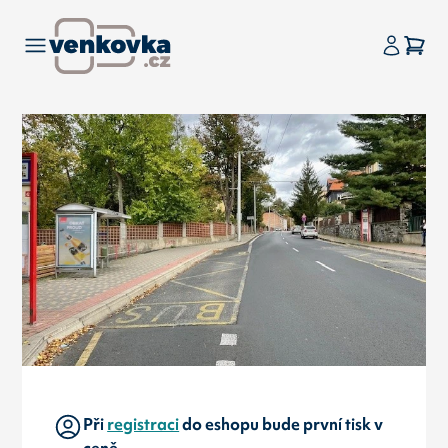
Při
registraci
do eshopu bude první tisk v
ceně