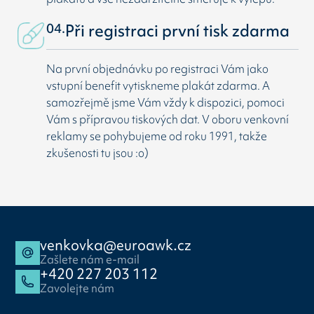
04.
Při registraci první tisk zdarma
Na první objednávku po registraci Vám jako
vstupní benefit vytiskneme plakát zdarma. A
samozřejmě jsme Vám vždy k dispozici, pomoci
Vám s přípravou tiskových dat. V oboru venkovní
reklamy se pohybujeme od roku 1991, takže
zkušenosti tu jsou :o)
venkovka@euroawk.cz
Zašlete nám e-mail
+420 227 203 112
Zavolejte nám