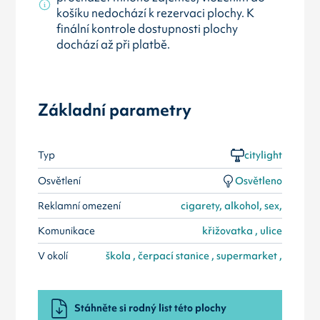
košíku nedochází k rezervaci plochy. K
finální kontrole dostupnosti plochy
dochází až při platbě.
Základní parametry
Typ
citylight
Osvětlení
Osvětleno
Reklamní omezení
cigarety, alkohol, sex,
Komunikace
křižovatka , ulice
V okolí
škola , čerpací stanice , supermarket ,
Stáhněte si rodný list této plochy