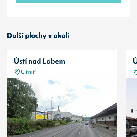
Další plochy v okolí
Ústí nad Labem
Ú
U trati