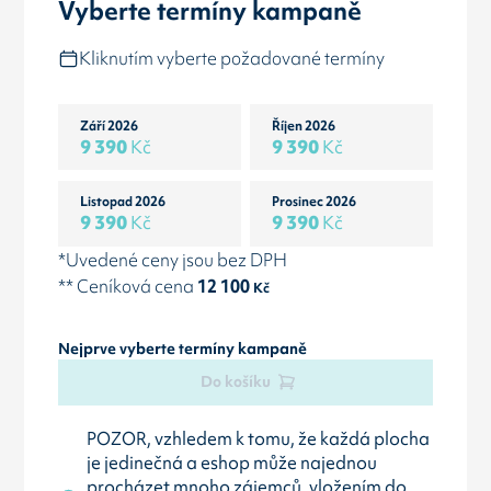
Vyberte termíny kampaně
Kliknutím vyberte požadované termíny
Září 2026
Říjen 2026
9 390
Kč
9 390
Kč
Listopad 2026
Prosinec 2026
9 390
Kč
9 390
Kč
*Uvedené ceny jsou bez DPH
** Ceníková cena
12 100
Kč
Nejprve vyberte termíny kampaně
Do košíku
POZOR, vzhledem k tomu, že každá plocha
je jedinečná a eshop může najednou
procházet mnoho zájemců, vložením do