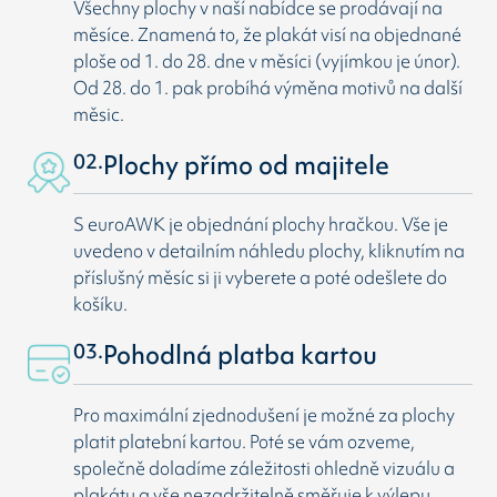
Všechny plochy v naší nabídce se prodávají na
měsíce. Znamená to, že plakát visí na objednané
ploše od 1. do 28. dne v měsíci (vyjímkou je únor).
Od 28. do 1. pak probíhá výměna motivů na další
měsic.
02.
Plochy přímo od majitele
S euroAWK je objednání plochy hračkou. Vše je
uvedeno v detailním náhledu plochy, kliknutím na
příslušný měsíc si ji vyberete a poté odešlete do
košíku.
03.
Pohodlná platba kartou
Pro maximální zjednodušení je možné za plochy
platit platební kartou. Poté se vám ozveme,
společně doladíme záležitosti ohledně vizuálu a
plakátu a vše nezadržitelně směřuje k výlepu.