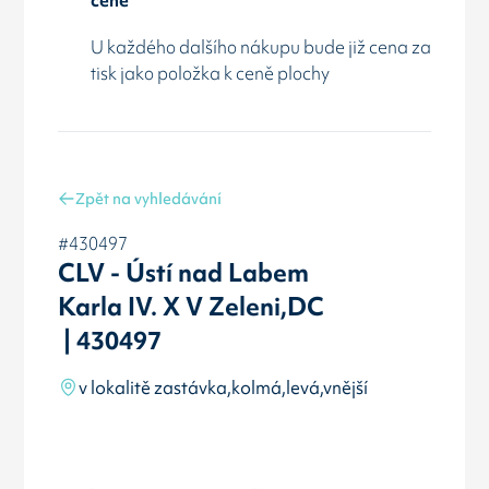
U každého dalšího nákupu bude již cena za
tisk jako položka k ceně plochy
Zpět na vyhledávání
#430497
CLV - Ústí nad Labem
Karla IV. X V Zeleni,DC
| 430497
v lokalitě zastávka,kolmá,levá,vnější