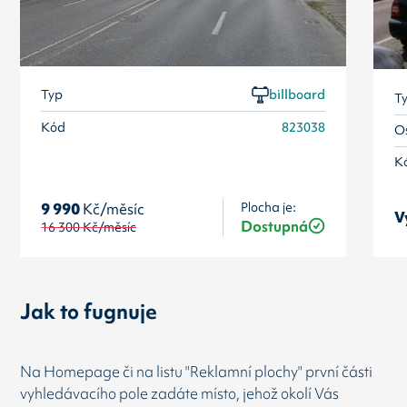
Typ
billboard
T
Kód
823038
Os
K
Plocha je:
9 990
Kč/měsíc
V
Dostupná
16 300
Kč/měsíc
Jak to fugnuje
Na Homepage či na listu "Reklamní plochy" první části
vyhledávacího pole zadáte místo, jehož okolí Vás