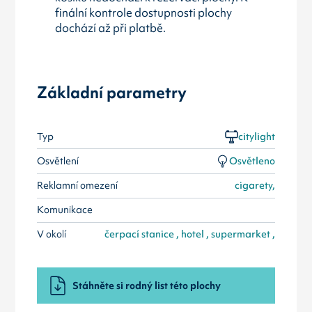
finální kontrole dostupnosti plochy
dochází až při platbě.
Základní parametry
Typ
citylight
Osvětlení
Osvětleno
Reklamní omezení
cigarety,
Komunikace
V okolí
čerpací stanice , hotel , supermarket ,
Stáhněte si rodný list této plochy