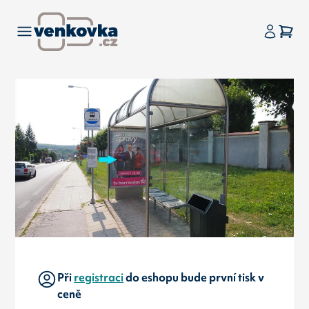
Při
registraci
do eshopu bude první tisk v
ceně