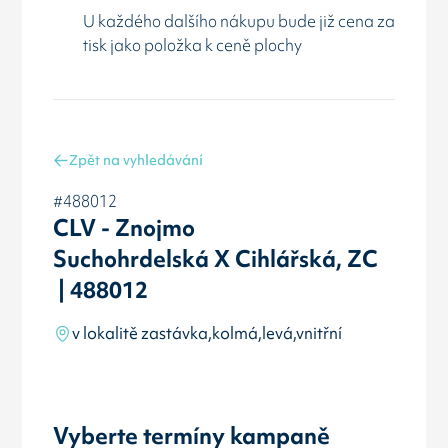
U každého dalšího nákupu bude již cena za
tisk jako položka k ceně plochy
Zpět na vyhledávání
#488012
CLV - Znojmo
Suchohrdelská X Cihlářská, ZC
| 488012
v lokalitě zastávka,kolmá,levá,vnitřní
Vyberte termíny kampaně