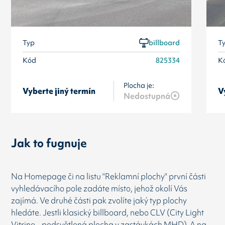
Typ
billboard
T
Kód
825334
K
Plocha je:
Vyberte jiný termín
V
Nedostupná
Jak to fugnuje
Na Homepage či na listu "Reklamní plochy" první části
vyhledávacího pole zadáte místo, jehož okolí Vás
zajímá. Ve druhé části pak zvolíte jaký typ plochy
hledáte. Jestli klasický billboard, nebo CLV (City Light
Vitrine - podsvětlená plocha v zastávkách MHD). A na