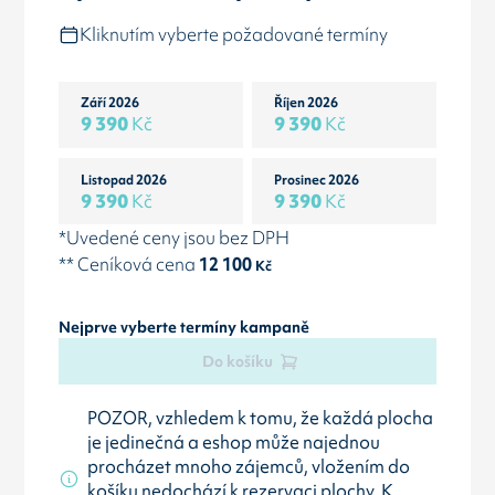
Kliknutím vyberte požadované termíny
Září 2026
Říjen 2026
9 390
Kč
9 390
Kč
Listopad 2026
Prosinec 2026
9 390
Kč
9 390
Kč
*Uvedené ceny jsou bez DPH
** Ceníková cena
12 100
Kč
Nejprve vyberte termíny kampaně
Do košíku
POZOR, vzhledem k tomu, že každá plocha
je jedinečná a eshop může najednou
procházet mnoho zájemců, vložením do
košíku nedochází k rezervaci plochy. K