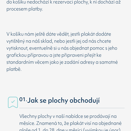
do košíku nedochází k rezervaci plochy, k ní dochází až
procesem platby.
V košíku nám ještě dáte vědět, jestli plakát dodáte
vytištěný na náš sklad, nebo jestli jej od nás chcete
vytisknout, eventuelně si u nás objednat pomoc s jeho
grafickou přípravou a jste připraveni přejít ke
standardním věcem jako je zadání adresy a samotné
platbě.
01.
Jak se plochy obchodují
Všechny plochy v naší nabídce se prodávají na
měsíce. Znamená to, že plakát visí na objednané
ploše od 1. do 28. dne v měsíci (vyjímkou je únor).