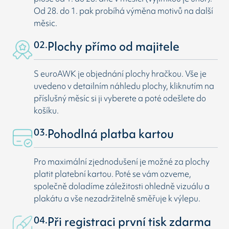
Od 28. do 1. pak probíhá výměna motivů na další
měsic.
02.
Plochy přímo od majitele
S euroAWK je objednání plochy hračkou. Vše je
uvedeno v detailním náhledu plochy, kliknutím na
příslušný měsíc si ji vyberete a poté odešlete do
košíku.
03.
Pohodlná platba kartou
Pro maximální zjednodušení je možné za plochy
platit platební kartou. Poté se vám ozveme,
společně doladíme záležitosti ohledně vizuálu a
plakátu a vše nezadržitelně směřuje k výlepu.
04.
Při registraci první tisk zdarma