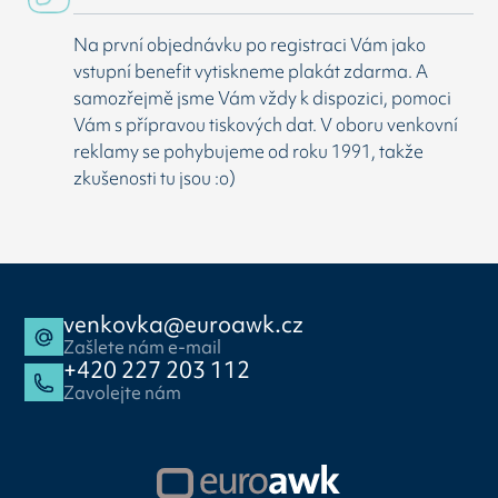
Na první objednávku po registraci Vám jako
vstupní benefit vytiskneme plakát zdarma. A
samozřejmě jsme Vám vždy k dispozici, pomoci
Vám s přípravou tiskových dat. V oboru venkovní
reklamy se pohybujeme od roku 1991, takže
zkušenosti tu jsou :o)
venkovka@euroawk.cz
Zašlete nám e-mail
+420 227 203 112
Zavolejte nám