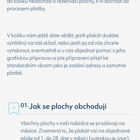
do košíku nedochází k rezervaci plochy, k ní dochází až
procesem platby.
V košíku nám ještě dáte vědět, jestli plakát dodáte
vytištěný na náš sklad, nebo jestli jej od nás chcete
vytisknout, eventuelně si u nás objednat pomoc s jeho
grafickou přípravou a jste připraveni přejít ke
standardním věcem jako je zadání adresy a samotné
platbě.
01.
Jak se plochy obchodují
Všechny plochy v naší nabídce se prodávají na
měsíce. Znamená to, že plakát visí na objednané
ploše od 1. do 28. dne v měsíci (vyjímkou je únor).