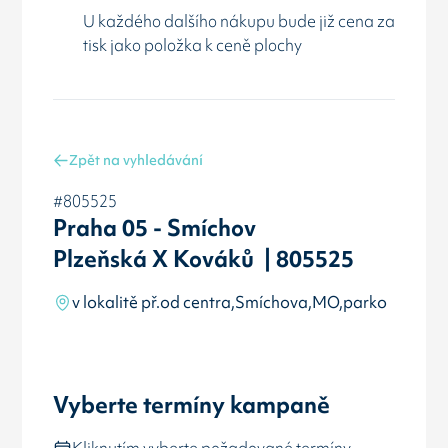
U každého dalšího nákupu bude již cena za
tisk jako položka k ceně plochy
Zpět na vyhledávání
#805525
Praha 05 - Smíchov
Plzeňská X Kováků | 805525
v lokalitě př.od centra,Smíchova,MO,parko
Vyberte termíny kampaně