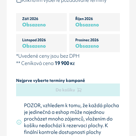
Kliknutím vyberte požadované termíny
Září 2026
Říjen 2026
Obsazeno
Obsazeno
Listopad 2026
Prosinec 2026
Obsazeno
Obsazeno
*Uvedené ceny jsou bez DPH
** Ceníková cena
19 900
Kč
Nejprve vyberte termíny kampaně
Do košíku
POZOR, vzhledem k tomu, že každá plocha
je jedinečná a eshop může najednou
procházet mnoho zájemců, vložením do
košíku nedochází k rezervaci plochy. K
finální kontrole dostupnosti plochy