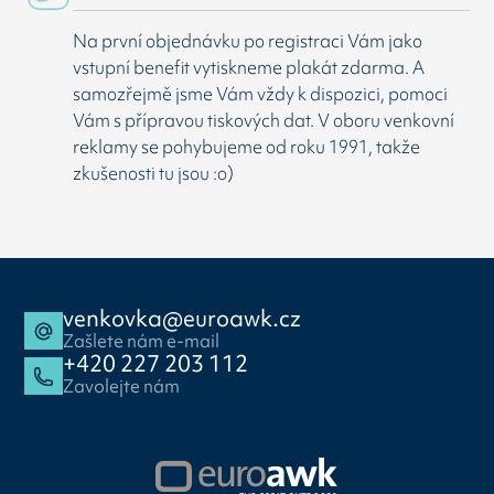
Na první objednávku po registraci Vám jako
vstupní benefit vytiskneme plakát zdarma. A
samozřejmě jsme Vám vždy k dispozici, pomoci
Vám s přípravou tiskových dat. V oboru venkovní
reklamy se pohybujeme od roku 1991, takže
zkušenosti tu jsou :o)
venkovka@euroawk.cz
Zašlete nám e-mail
+420 227 203 112
Zavolejte nám