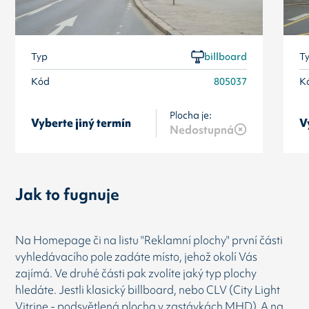
Typ
billboard
T
Kód
805037
K
Plocha je:
Vyberte jiný termín
V
Nedostupná
Jak to fugnuje
Na Homepage či na listu "Reklamní plochy" první části
vyhledávacího pole zadáte místo, jehož okolí Vás
zajímá. Ve druhé části pak zvolíte jaký typ plochy
hledáte. Jestli klasický billboard, nebo CLV (City Light
Vitrine - podsvětlená plocha v zastávkách MHD). A na