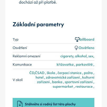
dochází až při platbě.
Základní parametry
Typ
billboard
Osvětlení
Osvětleno
Reklamní omezení
cigarety, alkohol, sex,
Komunikace
křižovatka , parkoviště ,
ČD,ČSAD , škola , čerpací stanice , pošta ,
hotel , zdravotnické zařízení , kulturní
V okolí
zařízení , banka , sportovní zařízení ,
supermarket , restaurace ,
Stáhněte si rodný list této plochy