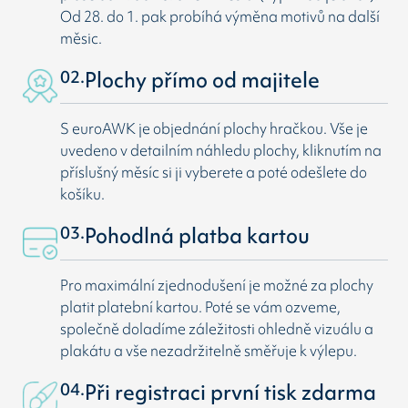
Od 28. do 1. pak probíhá výměna motivů na další
měsic.
02.
Plochy přímo od majitele
S euroAWK je objednání plochy hračkou. Vše je
uvedeno v detailním náhledu plochy, kliknutím na
příslušný měsíc si ji vyberete a poté odešlete do
košíku.
03.
Pohodlná platba kartou
Pro maximální zjednodušení je možné za plochy
platit platební kartou. Poté se vám ozveme,
společně doladíme záležitosti ohledně vizuálu a
plakátu a vše nezadržitelně směřuje k výlepu.
04.
Při registraci první tisk zdarma