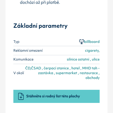
dochází až při platbě.
Základní parametry
Typ
billboard
Reklamní omezení
cigarety,
Komunikace
silnice ostatní , ulice
ČD,ČSAD , čerpací stanice , hotel , MHD tah -
V okolí
zastávka , supermarket , restaurace ,
obchody
Stáhněte si rodný list této plochy