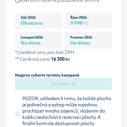
Kliknutím vyberte požadované termíny
Září 2026
Říjen 2026
Obsazeno
9 990
Kč
Listopad 2026
Prosinec 2026
Na dotaz
Na dotaz
*Uvedené ceny jsou bez DPH
** Ceníková cena
16 300
Kč
Nejprve vyberte termíny kampaně
Do košíku
POZOR, vzhledem k tomu, že každá plocha
je jedinečná a eshop může najednou
procházet mnoho zájemců, vložením do
košíku nedochází k rezervaci plochy. K
finální kontrole dostupnosti plochy