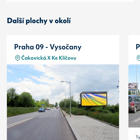
Další plochy v okolí
Praha 09 - Vysočany
P
Čakovická X Ke Klíčovu
T