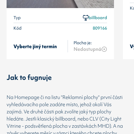
K
Typ
billboard
Kód
809166
Plocha je:
Vyberte jiný termín
V
Nedostupná
Jak to fugnuje
Na Homepage či na listu "Reklamní plochy" první části
vyhledávacího pole zadáte místo, jehož okolí Vás
zajímá. Ve druhé části pak zvolíte jaký typ plochy
hledáte. Jestli klasický billboard, nebo CLV (City Light
Vitrine - podsvětlená plocha v zastávkách MHD). A na
závěr vyberete měsíc v rámci kterého chcete plochy