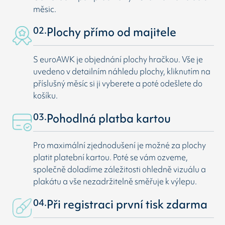
měsic.
02.
Plochy přímo od majitele
S euroAWK je objednání plochy hračkou. Vše je
uvedeno v detailním náhledu plochy, kliknutím na
příslušný měsíc si ji vyberete a poté odešlete do
košíku.
03.
Pohodlná platba kartou
Pro maximální zjednodušení je možné za plochy
platit platební kartou. Poté se vám ozveme,
společně doladíme záležitosti ohledně vizuálu a
plakátu a vše nezadržitelně směřuje k výlepu.
04.
Při registraci první tisk zdarma