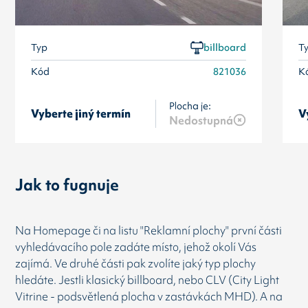
Typ
billboard
T
Kód
821036
K
Plocha je:
Vyberte jiný termín
V
Nedostupná
Jak to fugnuje
Na Homepage či na listu "Reklamní plochy" první části
vyhledávacího pole zadáte místo, jehož okolí Vás
zajímá. Ve druhé části pak zvolíte jaký typ plochy
hledáte. Jestli klasický billboard, nebo CLV (City Light
Vitrine - podsvětlená plocha v zastávkách MHD). A na