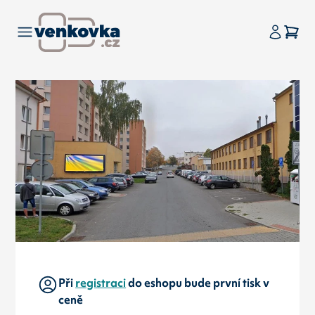
Při
registraci
do eshopu bude první tisk v
ceně