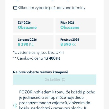
Kliknutím vyberte požadované termíny
Září 2026
Říjen 2026
Obsazeno
Obsazeno
Listopad 2026
Prosinec 2026
8 390
Kč
8 390
Kč
*Uvedené ceny jsou bez DPH
** Ceníková cena
13 400
Kč
Nejprve vyberte termíny kampaně
Do košíku
POZOR, vzhledem k tomu, že každá plocha
je jedinečná a eshop může najednou
procházet mnoho zájemců, vložením do
košíku nedochází k rezervaci plochy. K