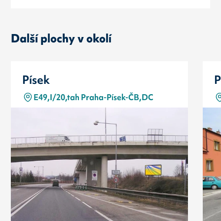
Další plochy v okolí
Písek
P
E49,I/20,tah Praha-Písek-ČB,DC