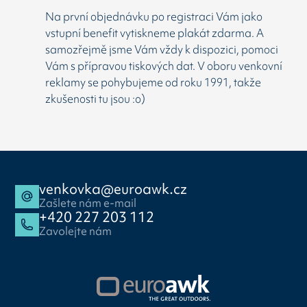
Na první objednávku po registraci Vám jako
vstupní benefit vytiskneme plakát zdarma. A
samozřejmě jsme Vám vždy k dispozici, pomoci
Vám s přípravou tiskových dat. V oboru venkovní
reklamy se pohybujeme od roku 1991, takže
zkušenosti tu jsou :o)
venkovka@euroawk.cz
Zašlete nám e-mail
+420 227 203 112
Zavolejte nám