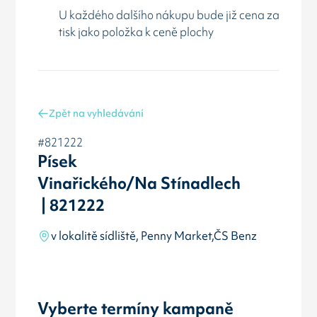
U každého dalšího nákupu bude již cena za
tisk jako položka k ceně plochy
Zpět na vyhledávání
#821222
Písek
Vinařického/Na Stínadlech
| 821222
v lokalitě sídliště, Penny Market,ČS Benz
Vyberte termíny kampaně