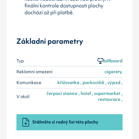
finální kontrole dostupnosti plochy
dochází až při platbě.
Základní parametry
Typ
billboard
Reklamní omezení
cigarety,
Komunikace
křižovatka , parkoviště , výjezd ,
čerpací stanice , hotel , supermarket ,
V okolí
restaurace ,
Stáhněte si rodný list této plochy