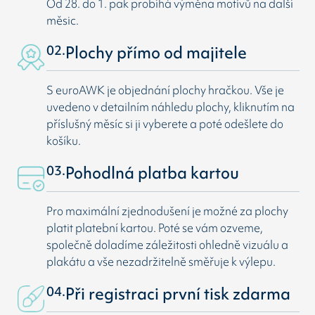
Od 28. do 1. pak probíhá výměna motivů na další
měsic.
02.
Plochy přímo od majitele
S euroAWK je objednání plochy hračkou. Vše je
uvedeno v detailním náhledu plochy, kliknutím na
příslušný měsíc si ji vyberete a poté odešlete do
košíku.
03.
Pohodlná platba kartou
Pro maximální zjednodušení je možné za plochy
platit platební kartou. Poté se vám ozveme,
společně doladíme záležitosti ohledně vizuálu a
plakátu a vše nezadržitelně směřuje k výlepu.
04.
Při registraci první tisk zdarma