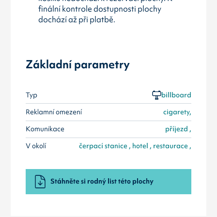
finální kontrole dostupnosti plochy
dochází až při platbě.
Základní parametry
Typ
billboard
Reklamní omezení
cigarety,
Komunikace
příjezd ,
V okolí
čerpací stanice , hotel , restaurace ,
Stáhněte si rodný list této plochy