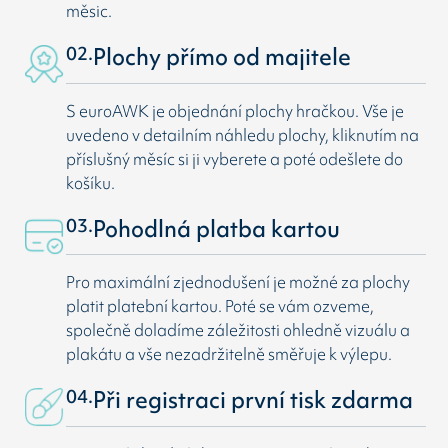
měsic.
02.
Plochy přímo od majitele
S euroAWK je objednání plochy hračkou. Vše je
uvedeno v detailním náhledu plochy, kliknutím na
příslušný měsíc si ji vyberete a poté odešlete do
košíku.
03.
Pohodlná platba kartou
Pro maximální zjednodušení je možné za plochy
platit platební kartou. Poté se vám ozveme,
společně doladíme záležitosti ohledně vizuálu a
plakátu a vše nezadržitelně směřuje k výlepu.
04.
Při registraci první tisk zdarma