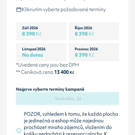
Kliknutím vyberte požadované termíny
Září 2026
Říjen 2026
8 390
Kč
8 390
Kč
Listopad 2026
Prosinec 2026
Na dotaz
8 390
Kč
*Uvedené ceny jsou bez DPH
** Ceníková cena
13 400
Kč
Nejprve vyberte termíny kampaně
Do košíku
POZOR, vzhledem k tomu, že každá plocha
je jedinečná a eshop může najednou
procházet mnoho zájemců, vložením do
košíku nedochází k rezervaci plochy. K