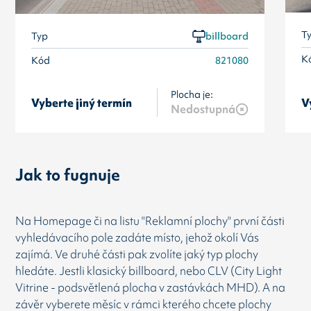
T
Typ
billboard
K
Kód
821080
Plocha je:
Vyberte jiný termín
V
Nedostupná
Jak to fugnuje
Na Homepage či na listu "Reklamní plochy" první části
vyhledávacího pole zadáte místo, jehož okolí Vás
zajímá. Ve druhé části pak zvolíte jaký typ plochy
hledáte. Jestli klasický billboard, nebo CLV (City Light
Vitrine - podsvětlená plocha v zastávkách MHD). A na
závěr vyberete měsíc v rámci kterého chcete plochy