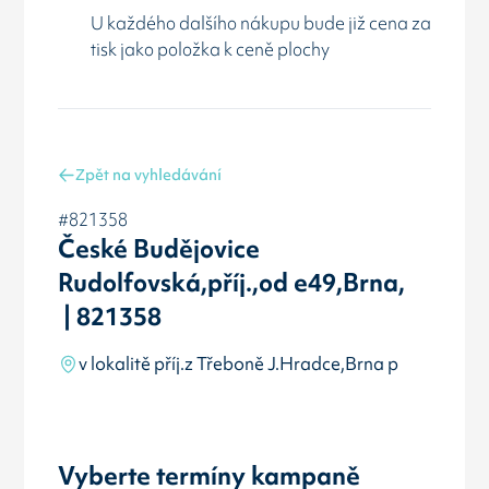
U každého dalšího nákupu bude již cena za
tisk jako položka k ceně plochy
Zpět na vyhledávání
#821358
České Budějovice
Rudolfovská,příj.,od e49,Brna,
| 821358
v lokalitě příj.z Třeboně J.Hradce,Brna p
Vyberte termíny kampaně