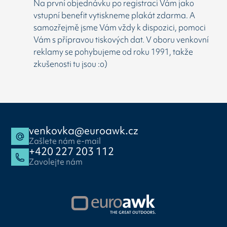
Na první objednávku po registraci Vám jako
vstupní benefit vytiskneme plakát zdarma. A
samozřejmě jsme Vám vždy k dispozici, pomoci
Vám s přípravou tiskových dat. V oboru venkovní
reklamy se pohybujeme od roku 1991, takže
zkušenosti tu jsou :o)
venkovka@euroawk.cz
Zašlete nám e-mail
+420 227 203 112
Zavolejte nám