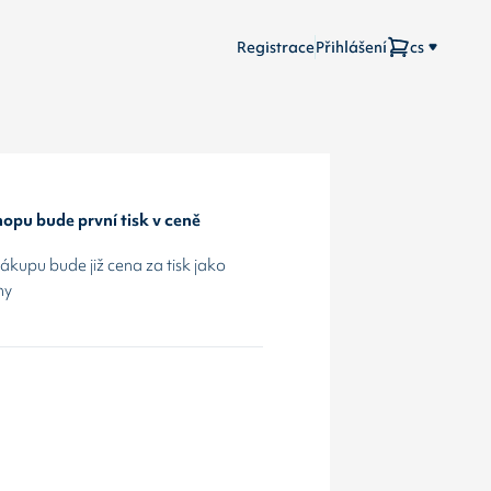
Registrace
Přihlášení
cs
opu bude první tisk v ceně
kupu bude již cena za tisk jako
hy