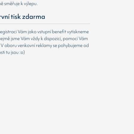
ně směřuje k výlepu.
první tisk zdarma
egistraci Vám jako vstupní benefit vytiskneme
ejmě jsme Vám vždy k dispozici, pomoci Vám
t. V oboru venkovní reklamy se pohybujeme od
i tu jsou :o)