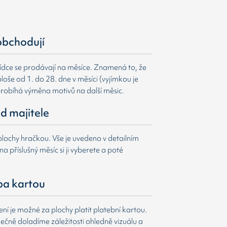
obchodují
ídce se prodávají na měsíce. Znamená to, že
loše od 1. do 28. dne v měsíci (vyjímkou je
probíhá výměna motivů na další měsic.
d majitele
lochy hračkou. Vše je uvedeno v detailním
a příslušný měsíc si ji vyberete a poté
ba kartou
í je možné za plochy platit platební kartou.
čně doladíme záležitosti ohledně vizuálu a