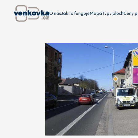
O nás
Jak to funguje
Mapa
Typy ploch
Ceny p