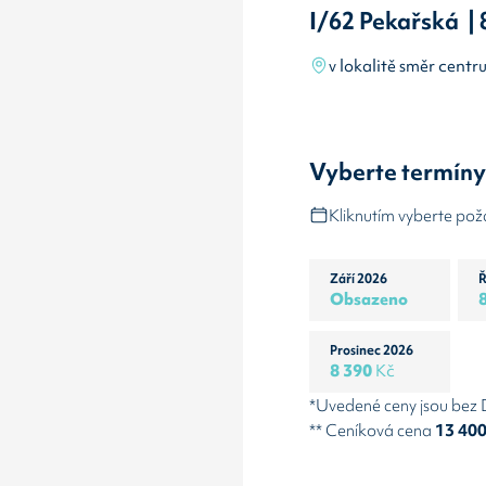
I/62 Pekařská |
v lokalitě směr cent
Vyberte termín
Kliknutím vyberte po
Září 2026
Ř
Obsazeno
Prosinec 2026
8 390
Kč
*Uvedené ceny jsou bez
** Ceníková cena
13 40