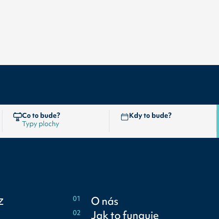
Co to bude?
Kdy to bude?
z
01
O nás
02
Jak to funguje