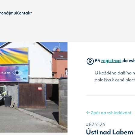
ronájmu
Kontakt
Při
registraci
do esh
U každého dalšího ná
položka k ceně ploc
Zpět na vyhledávání
#823526
Ústí nad Labem