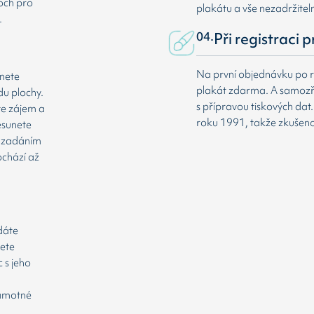
loch pro
plakátu a vše nezadržitel
.
04.
Při registraci 
Na první objednávku po r
dnete
plakát zdarma. A samozř
du plochy.
s přípravou tiskových da
te zájem a
roku 1991, takže zkušenost
esunete
že zadáním
ochází až
odáte
cete
 s jeho
samotné