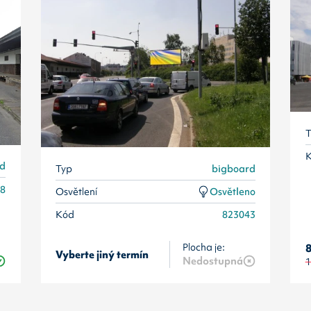
T
rd
Typ
bigboard
38
Osvětlení
Osvětleno
Kód
823043
Plocha je:
8
Vyberte jiný termín
Nedostupná
1