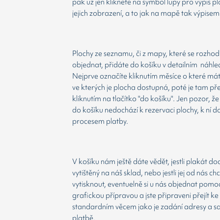
pak už jen kliknete na symbol lupy pro výpis p
jejich zobrazení, a to jak na mapě tak výpisem
Plochy ze seznamu, či z mapy, které se rozho
objednat, přidáte do košíku v detailním náhle
Nejprve označíte kliknutím měsíce o které má
ve kterých je plocha dostupná, poté je tam př
kliknutím na tlačítko "do košíku". Jen pozor, 
do košíku nedochází k rezervaci plochy, k ní d
procesem platby.
V košíku nám ještě dáte vědět, jestli plakát d
vytištěný na náš sklad, nebo jestli jej od nás ch
vytisknout, eventuelně si u nás objednat pomoc
grafickou přípravou a jste připraveni přejít ke
standardním věcem jako je zadání adresy a 
platbě.