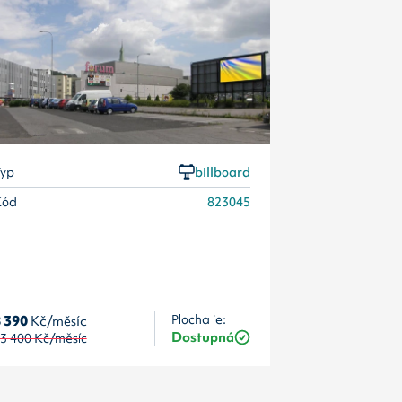
Kód
yp
billboard
Kód
823045
 390
Kč/měsíc
Plocha je:
8 390
Kč/měsí
Dostupná
3 400
Kč/měsíc
13 400
Kč/měs