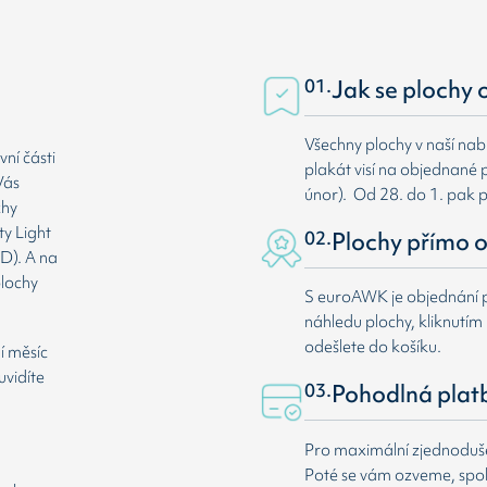
01.
Jak se plochy 
Všechny plochy v naší nab
ní části
plakát visí na objednané p
Vás
únor). Od 28. do 1. pak 
chy
ty Light
02.
Plochy přímo o
D). A na
plochy
S euroAWK je objednání p
náhledu plochy, kliknutím n
odešlete do košíku.
í měsíc
uvidíte
03.
Pohodlná plat
Pro maximální zjednodušen
Poté se vám ozveme, spole