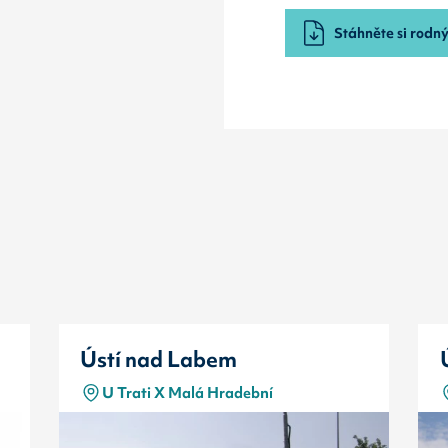
Stáhněte si rodný 
Ústí nad Labem
U Trati X Malá Hradební