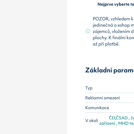
Nejprve vyberte 
POZOR, vzhledem k 
jedinečná a eshop 
zájemců, vložením d
plochy. K finální ko
až při platbě.
Základní param
Typ
Reklamní omezení
Komunikace
ČD,ČSAD , čer
V okolí
zařízení , MHD ta