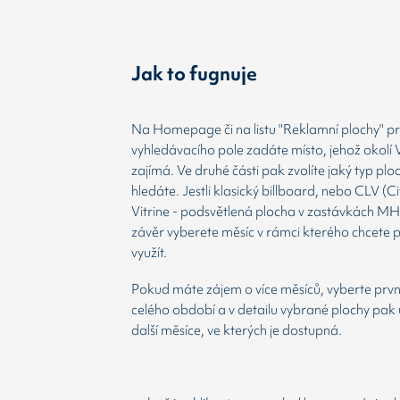
Jak to fugnuje
Na Homepage či na listu "Reklamní plochy" prv
vyhledávacího pole zadáte místo, jehož okolí 
zajímá. Ve druhé části pak zvolíte jaký typ plo
hledáte. Jestli klasický billboard, nebo CLV (Ci
Vitrine - podsvětlená plocha v zastávkách MH
závěr vyberete měsíc v rámci kterého chcete 
využít.
Pokud máte zájem o více měsíců, vyberte prvn
celého období a v detailu vybrané plochy pak 
další měsíce, ve kterých je dostupná.