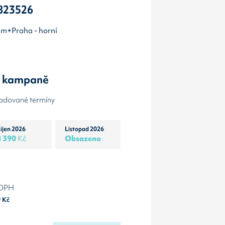
 823526
rum+Praha - horní
y kampaně
žadované termíny
íjen 2026
Listopad 2026
8 390
Kč
Obsazeno
 DPH
0
Kč