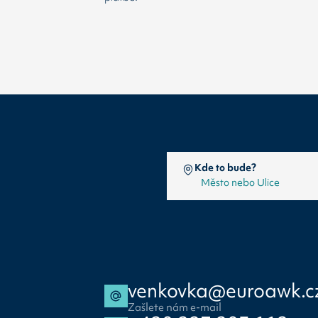
Kde to bude?
venkovka@euroawk.c
Zašlete nám e-mail