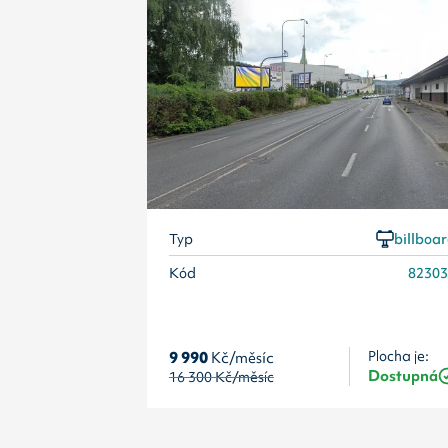
Typ
billboa
Kód
8230
9 990
Kč/měsíc
Plocha je:
Dostupná
16 300
Kč/měsíc