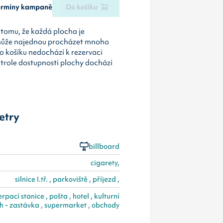
termíny kampaně
Do košíku
tomu, že každá plocha je
může najednou procházet mnoho
o košíku nedochází k rezervaci
ntrole dostupnosti plochy dochází
etry
billboard
cigarety,
silnice I.tř. , parkoviště , příjezd ,
pací stanice , pošta , hotel , kulturní
h - zastávka , supermarket , obchody