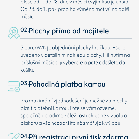
ploše od 1. do 28. dne v měsíci (vyjímkou je únor).
Od 28. do 1. pak probíhá výměna motivů na další
měsic.
02.
Plochy přímo od majitele
S euroAWK je objednání plochy hračkou. Vše je
uvedeno v detailním náhledu plochy, kliknutím na
příslušný měsíc si ji vyberete a poté odešlete do
košíku.
03.
Pohodlná platba kartou
Pro maximální zjednodušení je možné za plochy
platit platební kartou. Poté se vám ozveme,
společně doladíme záležitosti ohledně vizuálu a
plakátu a vše nezadržitelně směřuje k výlepu.
04.
Při registraci první tisk zdarma