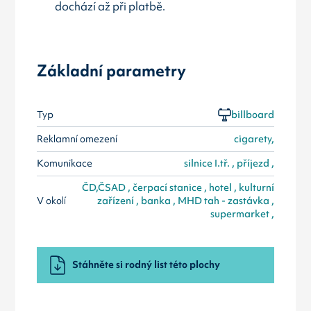
dochází až při platbě.
Základní parametry
Typ
billboard
Reklamní omezení
cigarety,
Komunikace
silnice I.tř. , příjezd ,
ČD,ČSAD , čerpací stanice , hotel , kulturní
V okolí
zařízení , banka , MHD tah - zastávka ,
supermarket ,
Stáhněte si rodný list této plochy