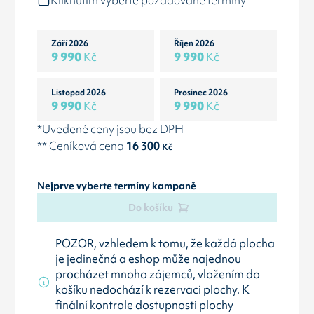
Kliknutím vyberte požadované termíny
Září 2026
Říjen 2026
9 990
Kč
9 990
Kč
Listopad 2026
Prosinec 2026
9 990
Kč
9 990
Kč
*Uvedené ceny jsou bez DPH
** Ceníková cena
16 300
Kč
Nejprve vyberte termíny kampaně
Do košíku
POZOR, vzhledem k tomu, že každá plocha
je jedinečná a eshop může najednou
procházet mnoho zájemců, vložením do
košíku nedochází k rezervaci plochy. K
finální kontrole dostupnosti plochy