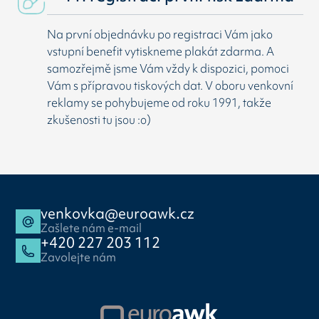
Na první objednávku po registraci Vám jako
vstupní benefit vytiskneme plakát zdarma. A
samozřejmě jsme Vám vždy k dispozici, pomoci
Vám s přípravou tiskových dat. V oboru venkovní
reklamy se pohybujeme od roku 1991, takže
zkušenosti tu jsou :o)
venkovka@euroawk.cz
Zašlete nám e-mail
+420 227 203 112
Zavolejte nám