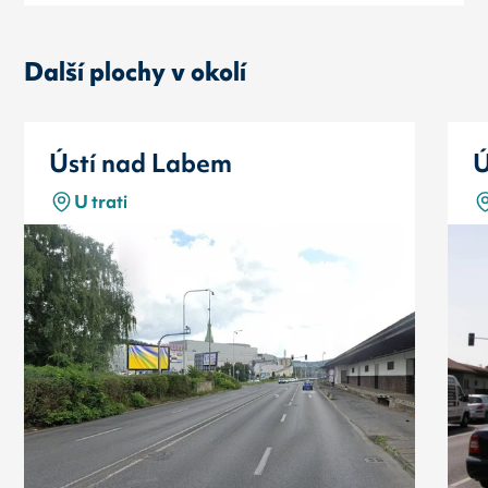
Další plochy v okolí
Ústí nad Labem
Ú
U trati