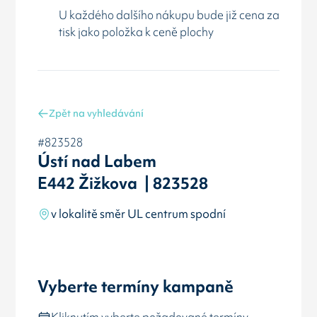
U každého dalšího nákupu bude již cena za
tisk jako položka k ceně plochy
Zpět na vyhledávání
#823528
Ústí nad Labem
E442 Žižkova | 823528
v lokalitě směr UL centrum spodní
Vyberte termíny kampaně