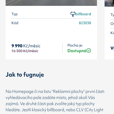
Typ
billboard
T
Kód
823038
Os
K
Plocha je:
9 990
Kč/měsíc
V
Dostupná
16 300
Kč/měsíc
Jak to fugnuje
Na Homepage či na listu "Reklamní plochy" první části
vyhledávacího pole zadáte místo, jehož okolí Vás
zajímá. Ve druhé části pak zvolíte jaký typ plochy
hledáte. Jestli klasický billboard, nebo CLV (City Light