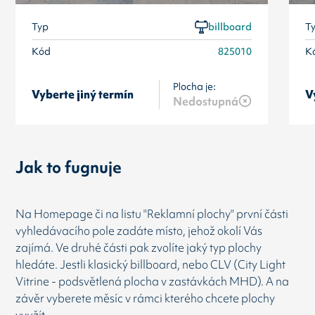
Typ
billboard
T
Kód
825010
K
Plocha je:
Vyberte jiný termín
V
Nedostupná
Jak to fugnuje
Na Homepage či na listu "Reklamní plochy" první části
vyhledávacího pole zadáte místo, jehož okolí Vás
zajímá. Ve druhé části pak zvolíte jaký typ plochy
hledáte. Jestli klasický billboard, nebo CLV (City Light
Vitrine - podsvětlená plocha v zastávkách MHD). A na
závěr vyberete měsíc v rámci kterého chcete plochy