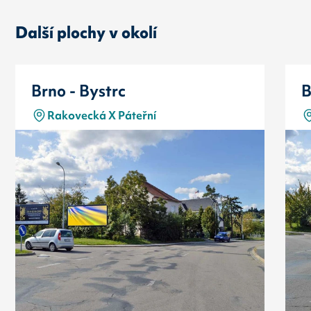
Další plochy v okolí
Brno - Bystrc
B
Rakovecká X Páteřní