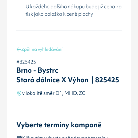
U každého dalšího nákupu bude již cena za
tisk jako položka k ceně plochy
Zpět na vyhledávání
#825425
Brno - Bystrc
Stará dálnice X Výhon | 825425
v lokalitě směr D1, MHD, ZC
Vyberte termíny kampaně