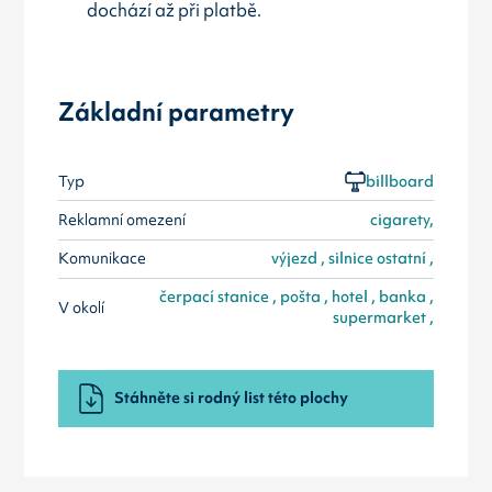
dochází až při platbě.
Základní parametry
Typ
billboard
Reklamní omezení
cigarety,
Komunikace
výjezd , silnice ostatní ,
čerpací stanice , pošta , hotel , banka ,
V okolí
supermarket ,
Stáhněte si rodný list této plochy