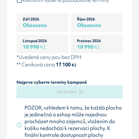
Kliknutím vyberte požadované termíny
Září 2026
Říjen 2026
Obsazeno
Obsazeno
Listopad 2026
Prosinec 2026
10 990
Kč
10 990
Kč
*Uvedené ceny jsou bez DPH
** Ceníková cena
17 100
Kč
Nejprve vyberte termíny kampaně
Do košíku
POZOR, vzhledem k tomu, že každá plocha
je jedinečná a eshop může najednou
procházet mnoho zájemců, vložením do
košíku nedochází k rezervaci plochy. K
finální kontrole dostupnosti plochy