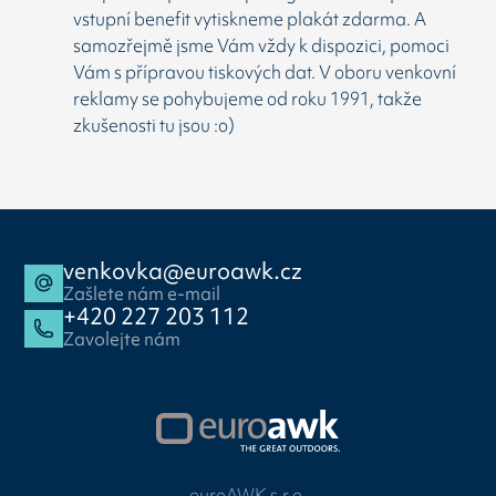
vstupní benefit vytiskneme plakát zdarma. A
samozřejmě jsme Vám vždy k dispozici, pomoci
Vám s přípravou tiskových dat. V oboru venkovní
reklamy se pohybujeme od roku 1991, takže
zkušenosti tu jsou :o)
venkovka@euroawk.cz
Zašlete nám e-mail
+420 227 203 112
Zavolejte nám
euroAWK s.r.o.