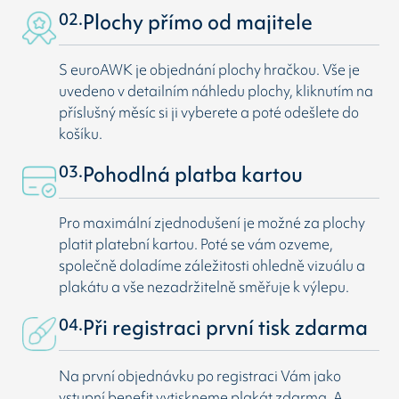
02.
Plochy přímo od majitele
S euroAWK je objednání plochy hračkou. Vše je
uvedeno v detailním náhledu plochy, kliknutím na
příslušný měsíc si ji vyberete a poté odešlete do
košíku.
03.
Pohodlná platba kartou
Pro maximální zjednodušení je možné za plochy
platit platební kartou. Poté se vám ozveme,
společně doladíme záležitosti ohledně vizuálu a
plakátu a vše nezadržitelně směřuje k výlepu.
04.
Při registraci první tisk zdarma
Na první objednávku po registraci Vám jako
vstupní benefit vytiskneme plakát zdarma. A