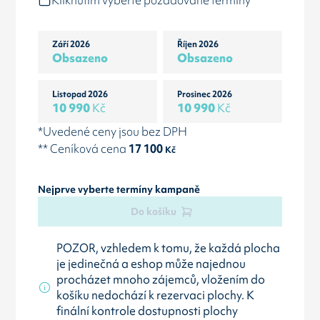
Kliknutím vyberte požadované termíny
Září 2026
Říjen 2026
Obsazeno
Obsazeno
Listopad 2026
Prosinec 2026
10 990
Kč
10 990
Kč
*Uvedené ceny jsou bez DPH
** Ceníková cena
17 100
Kč
Nejprve vyberte termíny kampaně
Do košíku
POZOR, vzhledem k tomu, že každá plocha
je jedinečná a eshop může najednou
procházet mnoho zájemců, vložením do
košíku nedochází k rezervaci plochy. K
finální kontrole dostupnosti plochy