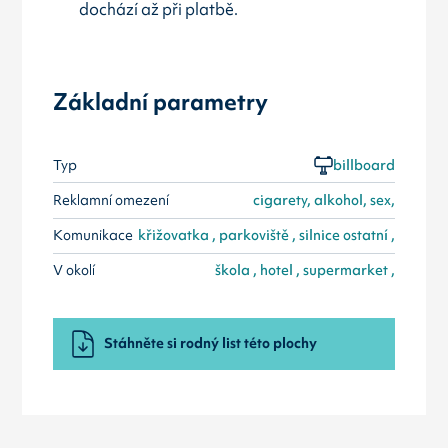
dochází až při platbě.
Základní parametry
Typ
billboard
Reklamní omezení
cigarety, alkohol, sex,
Komunikace
křižovatka , parkoviště , silnice ostatní ,
V okolí
škola , hotel , supermarket ,
Stáhněte si rodný list této plochy