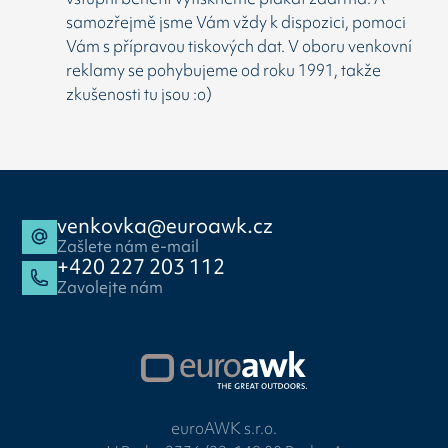
samozřejmě jsme Vám vždy k dispozici, pomoci
Vám s přípravou tiskových dat. V oboru venkovní
reklamy se pohybujeme od roku 1991, takže
zkušenosti tu jsou :o)
venkovka@euroawk.cz
Zašlete nám e-mail
+420 227 203 112
Zavolejte nám
euroAWK s.r.o.