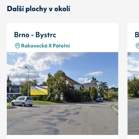
Další plochy v okolí
Brno - Bystrc
B
Rakovecká X Páteřní