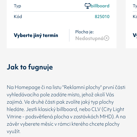
Typ
billboard
T
Kód
825010
K
Plocha je:
Vyberte jiný termín
V
Nedostupná
Jak to fugnuje
Na Homepage či na listu "Reklamní plochy" první části
vyhledávacího pole zadáte místo, jehož okolí Vás
zajímá. Ve druhé části pak zvolíte jaký typ plochy
hledáte. Jestli klasický billboard, nebo CLV (City Light
Vitrine - podsvětlená plocha v zastávkách MHD). A na
závěr vyberete měsíc v rámci kterého chcete plochy
využít.