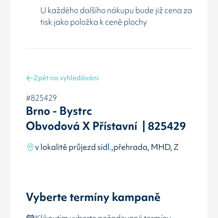
U každého dalšího nákupu bude již cena za
tisk jako položka k ceně plochy
Zpět na vyhledávání
#825429
Brno - Bystrc
Obvodová X Přístavní | 825429
v lokalitě průjezd sídl.,přehrada, MHD, Z
Vyberte termíny kampaně