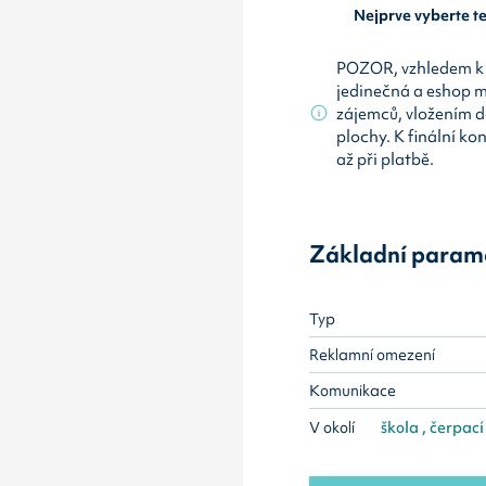
Nejprve vyberte 
POZOR, vzhledem k 
jedinečná a eshop 
zájemců, vložením d
plochy. K finální ko
až při platbě.
Základní param
Typ
Reklamní omezení
Komunikace
V okolí
škola , čerpací