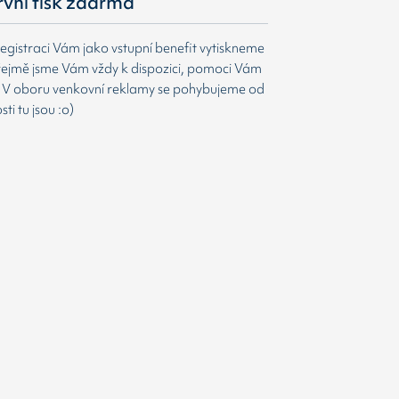
první tisk zdarma
egistraci Vám jako vstupní benefit vytiskneme
ejmě jsme Vám vždy k dispozici, pomoci Vám
t. V oboru venkovní reklamy se pohybujeme od
i tu jsou :o)