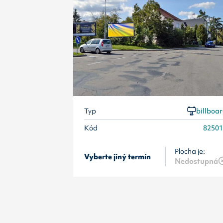
Typ
billboa
Kód
8250
Plocha je:
Vyberte jiný termín
Nedostupná