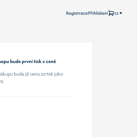
Registrace
Přihlášení
cs
opu bude první tisk v ceně
kupu bude již cena za tisk jako
hy