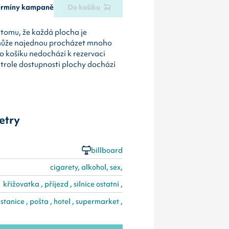
termíny kampaně
Do košíku
tomu, že každá plocha je
může najednou procházet mnoho
o košíku nedochází k rezervaci
ntrole dostupnosti plochy dochází
etry
billboard
cigarety, alkohol, sex,
křižovatka , příjezd , silnice ostatní ,
 stanice , pošta , hotel , supermarket ,