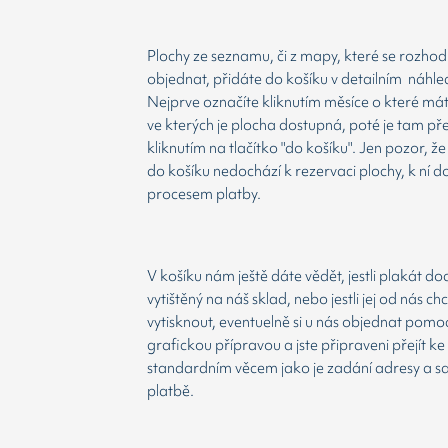
Plochy ze seznamu, či z mapy, které se rozho
objednat, přidáte do košíku v detailním náhle
Nejprve označíte kliknutím měsíce o které má
ve kterých je plocha dostupná, poté je tam př
kliknutím na tlačítko "do košíku". Jen pozor, 
do košíku nedochází k rezervaci plochy, k ní d
procesem platby.
V košíku nám ještě dáte vědět, jestli plakát d
vytištěný na náš sklad, nebo jestli jej od nás ch
vytisknout, eventuelně si u nás objednat pomoc
grafickou přípravou a jste připraveni přejít ke
standardním věcem jako je zadání adresy a 
platbě.