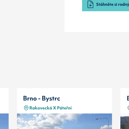
Stáhněte si rodný 
Brno - Bystrc
Rakovecká X Páteřní