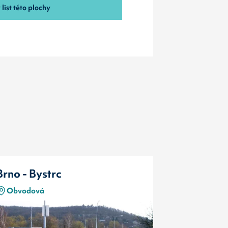
list této plochy
Brno - Bystrc
Brno - By
Obvodová
Obvodová
Typ