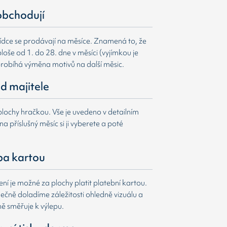
obchodují
ídce se prodávají na měsíce. Znamená to, že
loše od 1. do 28. dne v měsíci (vyjímkou je
probíhá výměna motivů na další měsic.
d majitele
lochy hračkou. Vše je uvedeno v detailním
a příslušný měsíc si ji vyberete a poté
ba kartou
í je možné za plochy platit platební kartou.
čně doladíme záležitosti ohledně vizuálu a
ně směřuje k výlepu.