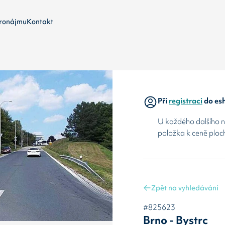
ronájmu
Kontakt
Při
registraci
do esh
U každého dalšího ná
položka k ceně ploc
Zpět na vyhledávání
#825623
Brno - Bystrc