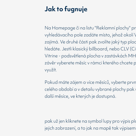
Jak to fugnuje
Na Homepage či na listu "Reklamní plochy" prv
vyhledávacího pole zadáte místo, jehož okolí 
zajímá. Ve druhé části pak zvolíte jaký typ plo
hledáte. Jestli klasický billboard, nebo CLV (Ci
Vitrine - podsvětlená plocha v zastávkách MH
závěr vyberete měsíc v rámci kterého chcete 
využít.
Pokud máte zájem o více měsíců, vyberte prvn
celého období a v detailu vybrané plochy pak 
další měsíce, ve kterých je dostupná.
pak už jen kliknete na symbol lupy pro výpis p
jejich zobrazení, a to jak na mapě tak výpisem