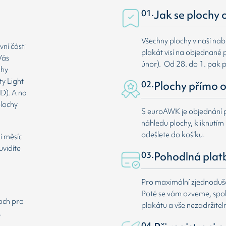
01.
Jak se plochy 
Všechny plochy v naší nab
ní části
plakát visí na objednané p
Vás
únor). Od 28. do 1. pak 
chy
ty Light
02.
Plochy přímo o
D). A na
plochy
S euroAWK je objednání p
náhledu plochy, kliknutím n
odešlete do košíku.
í měsíc
uvidíte
03.
Pohodlná plat
Pro maximální zjednodušen
Poté se vám ozveme, spole
loch pro
plakátu a vše nezadržitel
.
04.