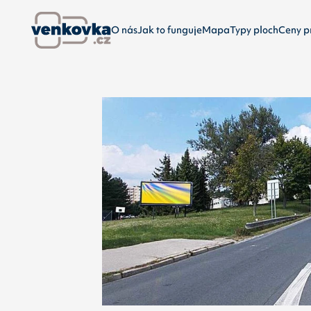
O nás
Jak to funguje
Mapa
Typy ploch
Ceny p