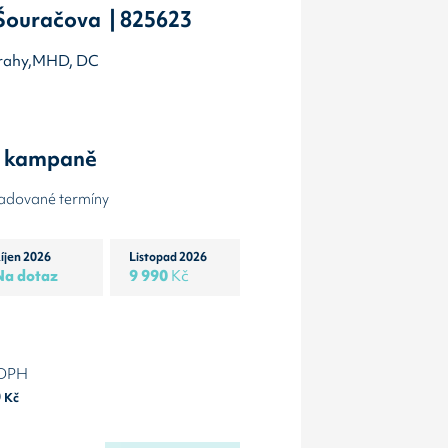
 Šouračova | 825623
 Prahy,MHD, DC
y kampaně
žadované termíny
íjen 2026
Listopad 2026
Na dotaz
9 990
Kč
 DPH
0
Kč