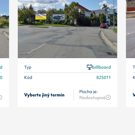
rd
Typ
billboard
T
10
Kód
825011
Plocha je:
Vyberte jiný termín
V
Nedostupná