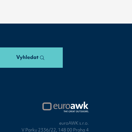
Vyhledat
euroAWK s.r.o.
V Parku 2336/22, 148 00 Praha 4