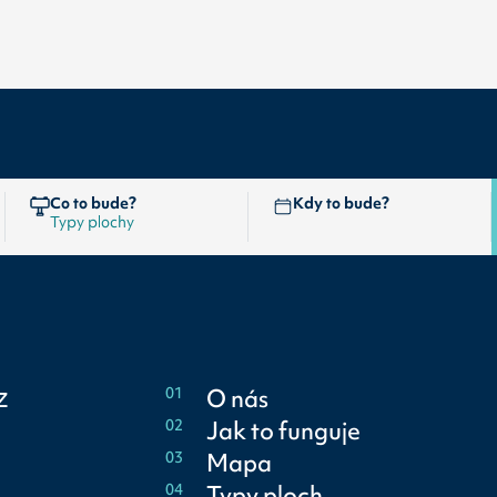
Co to bude?
Kdy to bude?
z
01
O nás
02
Jak to funguje
03
Mapa
04
Typy ploch