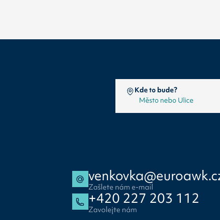
Kde to bude?
venkovka@euroawk.c
Zašlete nám e-mail
+420 227 203 112
Zavolejte nám