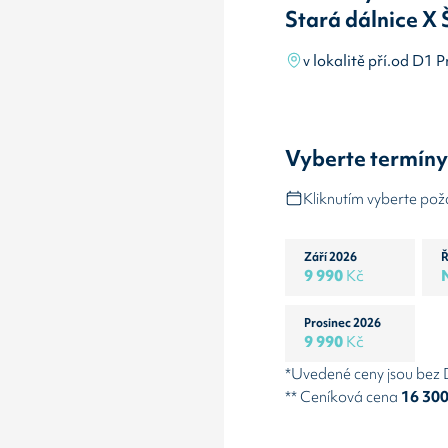
Stará dálnice X
v lokalitě pří.od D1
Vyberte termín
Kliknutím vyberte po
Září 2026
Ř
9 990
Kč
Prosinec 2026
9 990
Kč
*Uvedené ceny jsou bez
** Ceníková cena
16 30