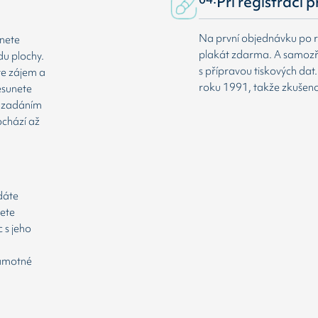
Při registraci 
Na první objednávku po r
dnete
plakát zdarma. A samozř
du plochy.
s přípravou tiskových da
te zájem a
roku 1991, takže zkušenost
esunete
že zadáním
ochází až
odáte
cete
 s jeho
samotné