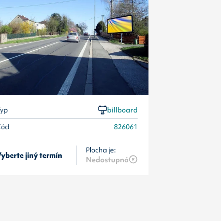
Kód
yp
billboard
Kód
826061
Plocha je:
yberte jiný termín
Vyberte jiný 
Nedostupná