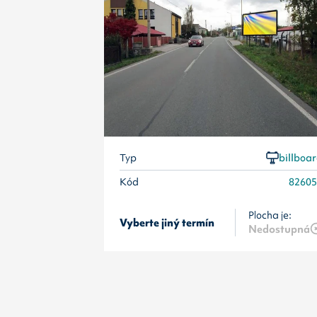
Typ
billboa
Kód
8260
Plocha je:
Vyberte jiný termín
Nedostupná