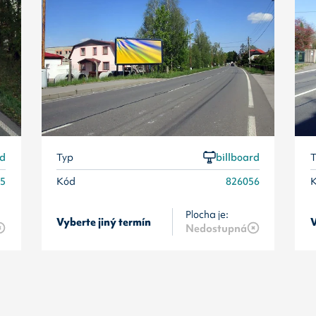
rd
Typ
billboard
T
55
Kód
826056
Plocha je:
Vyberte jiný termín
V
Nedostupná