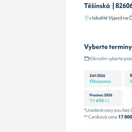
Těšínská | 8260
v lokalitě Výjezd na 
Vyberte termín
Kliknutím vyberte po
Září 2026
Ř
Obsazeno
Prosinec 2026
11 690
Kč
*Uvedené ceny jsou bez
** Ceníková cena
17 80