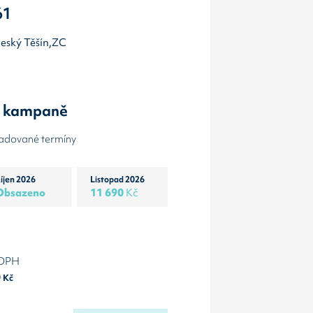
61
Český Těšín,ZC
y kampaně
žadované termíny
íjen 2026
Listopad 2026
Obsazeno
11 690
Kč
 DPH
0
Kč