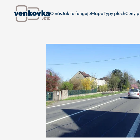
O nás
Jak to funguje
Mapa
Typy ploch
Ceny p