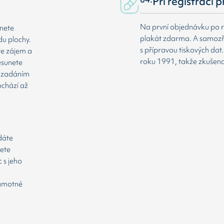
Při registraci 
Na první objednávku po r
dnete
plakát zdarma. A samozř
du plochy.
s přípravou tiskových da
te zájem a
roku 1991, takže zkušenost
esunete
že zadáním
ochází až
odáte
cete
 s jeho
samotné