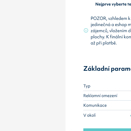
Nejprve vyberte 
POZOR, vzhledem k 
jedinečná a eshop 
zájemců, vložením d
plochy. K finální ko
až při platbě.
Základní param
Typ
Reklamní omezení
Komunikace
V okolí