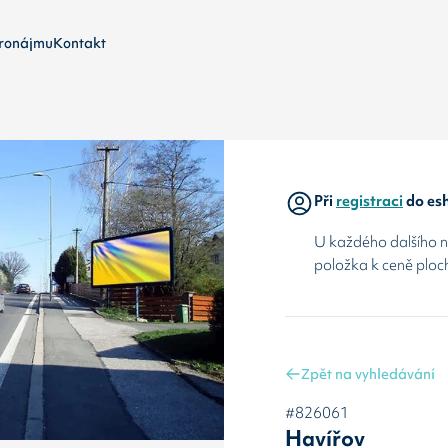
ronájmu
Kontakt
Při
registraci
do esh
U každého dalšího ná
položka k ceně ploc
Zpět na vyhledávání
#826061
Havířov