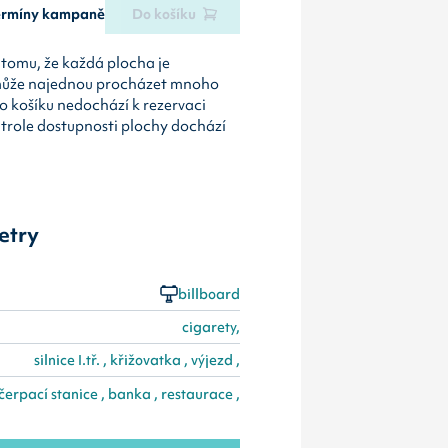
termíny kampaně
Do košíku
tomu, že každá plocha je
může najednou procházet mnoho
o košíku nedochází k rezervaci
ntrole dostupnosti plochy dochází
etry
billboard
cigarety,
silnice I.tř. , křižovatka , výjezd ,
čerpací stanice , banka , restaurace ,