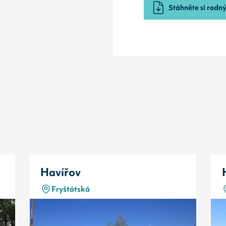
Stáhněte si rodný 
Havířov
Fryštátská