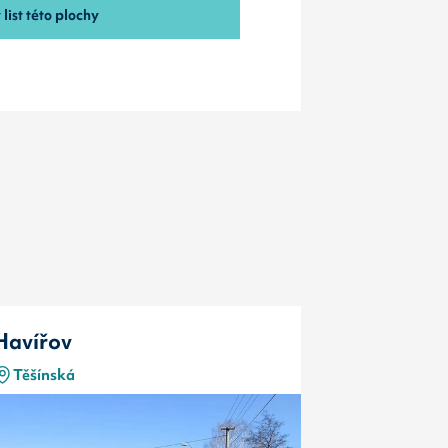
list této plochy
Havířov
Havířov
Těšínská
17. Listop
Typ