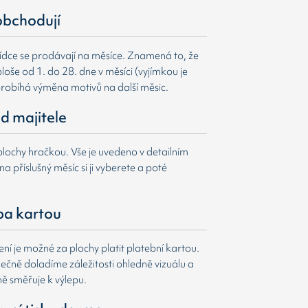
obchodují
ídce se prodávají na měsíce. Znamená to, že
loše od 1. do 28. dne v měsíci (vyjímkou je
probíhá výměna motivů na další měsic.
d majitele
lochy hračkou. Vše je uvedeno v detailním
a příslušný měsíc si ji vyberete a poté
ba kartou
í je možné za plochy platit platební kartou.
čně doladíme záležitosti ohledně vizuálu a
ně směřuje k výlepu.