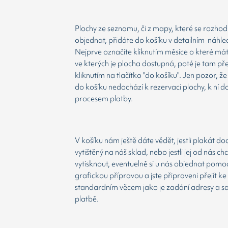
Plochy ze seznamu, či z mapy, které se rozho
objednat, přidáte do košíku v detailním náhle
Nejprve označíte kliknutím měsíce o které má
ve kterých je plocha dostupná, poté je tam př
kliknutím na tlačítko "do košíku". Jen pozor, 
do košíku nedochází k rezervaci plochy, k ní d
procesem platby.
V košíku nám ještě dáte vědět, jestli plakát d
vytištěný na náš sklad, nebo jestli jej od nás ch
vytisknout, eventuelně si u nás objednat pomoc
grafickou přípravou a jste připraveni přejít ke
standardním věcem jako je zadání adresy a 
platbě.