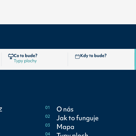
Co to bude?
Kdy to bude?
z
01
O nás
02
Jak to funguje
03
Mapa
04
Typy ploch