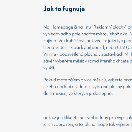
Jak to fugnuje
Na Homepage či na listu "Reklamní plochy" prv
vyhledávacího pole zadáte místo, jehož okolí 
zajímá. Ve druhé části pak zvolíte jaký typ plo
hledáte. Jestli klasický billboard, nebo CLV (Ci
Vitrine - podsvětlená plocha v zastávkách MH
závěr vyberete měsíc v rámci kterého chcete 
využít.
Pokud máte zájem o více měsíců, vyberte prvn
celého období a v detailu vybrané plochy pak 
další měsíce, ve kterých je dostupná.
pak už jen kliknete na symbol lupy pro výpis p
jejich zobrazení, a to jak na mapě tak výpisem