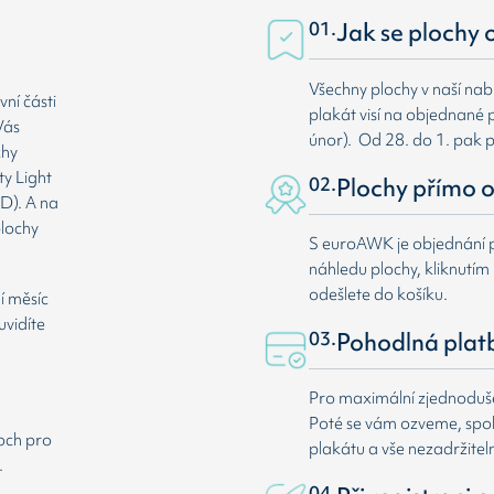
01.
Jak se plochy 
Všechny plochy v naší nab
ní části
plakát visí na objednané p
Vás
únor). Od 28. do 1. pak 
chy
ty Light
02.
Plochy přímo o
D). A na
plochy
S euroAWK je objednání p
náhledu plochy, kliknutím n
odešlete do košíku.
í měsíc
uvidíte
03.
Pohodlná plat
Pro maximální zjednodušen
Poté se vám ozveme, spole
loch pro
plakátu a vše nezadržitel
.
04.