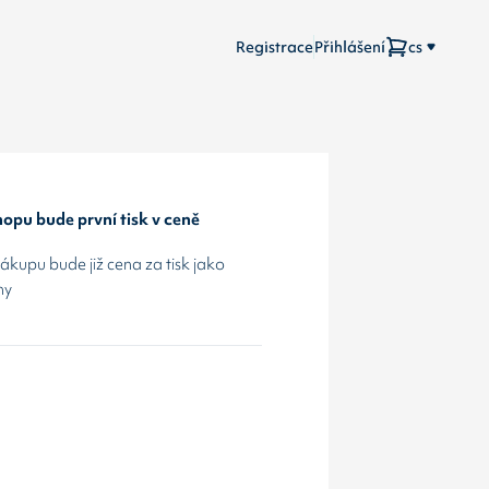
Registrace
Přihlášení
cs
opu bude první tisk v ceně
kupu bude již cena za tisk jako
hy