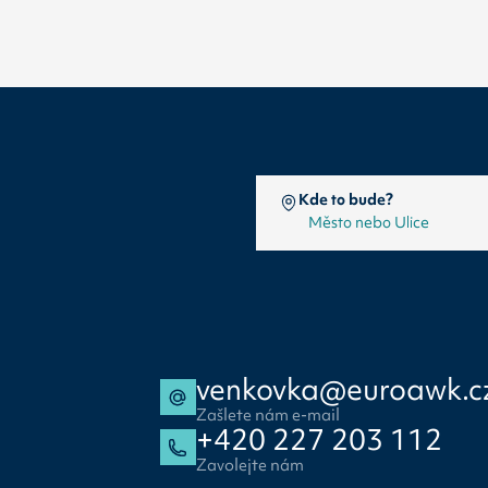
Kde to bude?
venkovka@euroawk.c
Zašlete nám e-mail
+420 227 203 112
Zavolejte nám