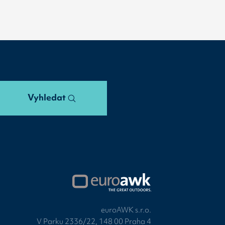
Vyhledat
euroAWK s.r.o.
V Parku 2336/22, 148 00 Praha 4