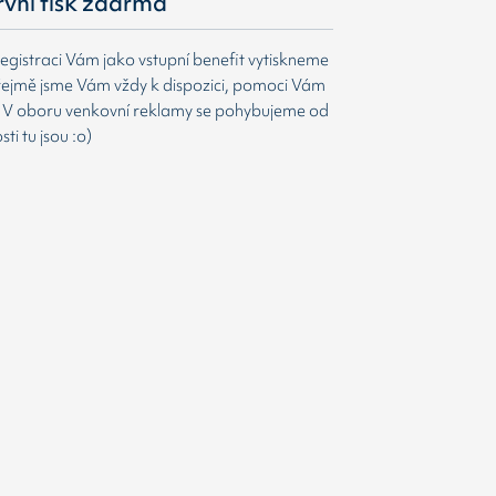
první tisk zdarma
egistraci Vám jako vstupní benefit vytiskneme
ejmě jsme Vám vždy k dispozici, pomoci Vám
t. V oboru venkovní reklamy se pohybujeme od
i tu jsou :o)