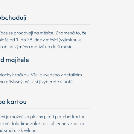
obchodují
ídce se prodávají na měsíce. Znamená to, že
loše od 1. do 28. dne v měsíci (vyjímkou je
probíhá výměna motivů na další měsic.
d majitele
lochy hračkou. Vše je uvedeno v detailním
a příslušný měsíc si ji vyberete a poté
ba kartou
í je možné za plochy platit platební kartou.
čně doladíme záležitosti ohledně vizuálu a
ně směřuje k výlepu.