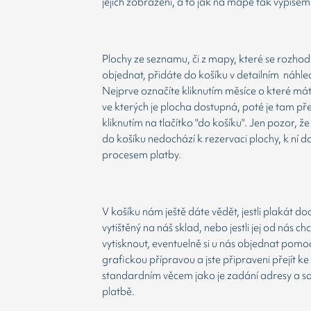
jejich zobrazení, a to jak na mapě tak výpisem
Plochy ze seznamu, či z mapy, které se rozho
objednat, přidáte do košíku v detailním náhle
Nejprve označíte kliknutím měsíce o které má
ve kterých je plocha dostupná, poté je tam př
kliknutím na tlačítko "do košíku". Jen pozor, 
do košíku nedochází k rezervaci plochy, k ní d
procesem platby.
V košíku nám ještě dáte vědět, jestli plakát d
vytištěný na náš sklad, nebo jestli jej od nás ch
vytisknout, eventuelně si u nás objednat pomoc
grafickou přípravou a jste připraveni přejít ke
standardním věcem jako je zadání adresy a 
platbě.