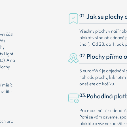
01.
Jak se plochy 
Všechny plochy v naší nab
ní části
plakát visí na objednané p
Vás
únor). Od 28. do 1. pak 
chy
ty Light
02.
Plochy přímo o
D). A na
plochy
S euroAWK je objednání p
náhledu plochy, kliknutím n
odešlete do košíku.
í měsíc
uvidíte
03.
Pohodlná plat
Pro maximální zjednodušen
Poté se vám ozveme, spole
loch pro
plakátu a vše nezadržitel