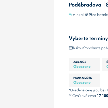
Poděbradova | 
v lokalitě Před hote
Vyberte termín
Kliknutím vyberte po
Září 2026
Ř
Obsazeno
Prosinec 2026
Obsazeno
*Uvedené ceny jsou bez
** Ceníková cena
17 10