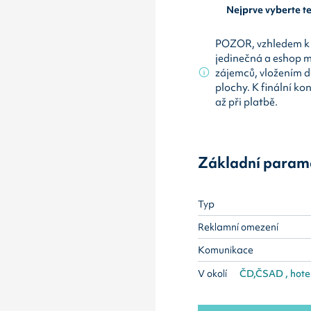
Nejprve vyberte 
POZOR, vzhledem k 
jedinečná a eshop 
zájemců, vložením d
plochy. K finální ko
až při platbě.
Základní param
Typ
Reklamní omezení
Komunikace
V okolí
ČD,ČSAD , hotel