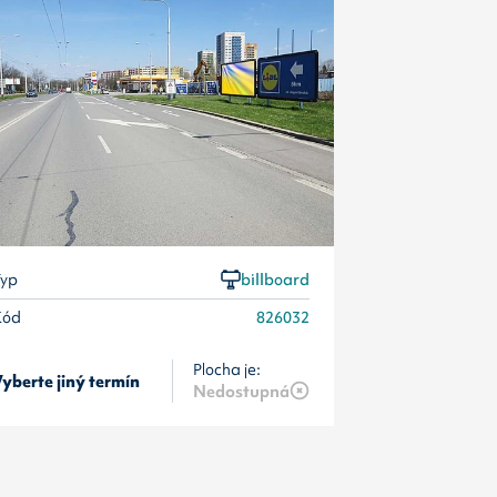
Typ
Kód
yp
billboard
Kód
826032
Plocha je:
yberte jiný termín
Vyberte jiný 
Nedostupná