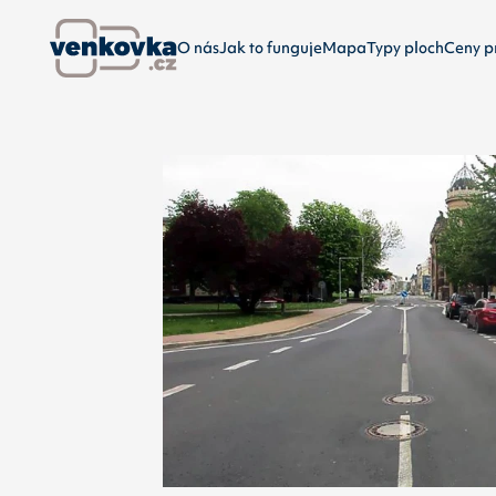
O nás
Jak to funguje
Mapa
Typy ploch
Ceny p