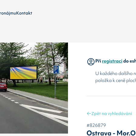
ronájmu
Kontakt
Při
registraci
do esh
U každého dalšího ná
položka k ceně ploc
Zpět na vyhledávání
#826879
Ostrava - Mor.O