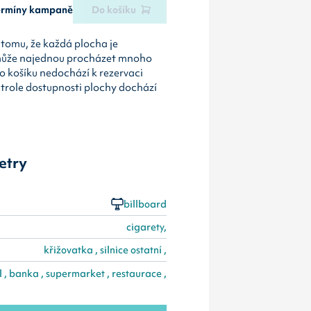
termíny kampaně
Do košíku
tomu, že každá plocha je
může najednou procházet mnoho
o košíku nedochází k rezervaci
ntrole dostupnosti plochy dochází
etry
billboard
cigarety,
křižovatka , silnice ostatní ,
 , banka , supermarket , restaurace ,