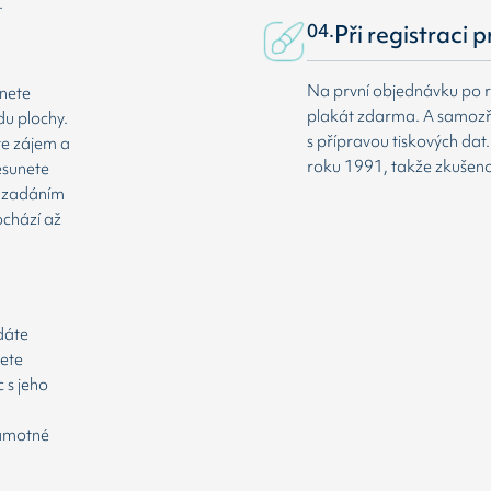
.
04.
Při registraci 
Na první objednávku po r
dnete
plakát zdarma. A samozř
du plochy.
s přípravou tiskových da
te zájem a
roku 1991, takže zkušenost
esunete
že zadáním
ochází až
odáte
cete
 s jeho
samotné