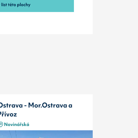
list této plochy
Ostrava - Mor.Ostrava a
Ostrava -
Přívoz
Přívoz
Novinářská
Novinářsk