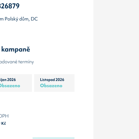
826879
lem Polský dům, DC
y kampaně
žadované termíny
íjen 2026
Listopad 2026
Obsazeno
Obsazeno
 DPH
0
Kč