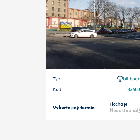
Typ
billboa
Kód
8260
Plocha je:
Vyberte jiný termín
Nedostupná