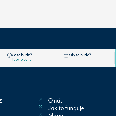
Co to bude?
Kdy to bude?
z
01
O nás
02
Jak to funguje
03
Mapa