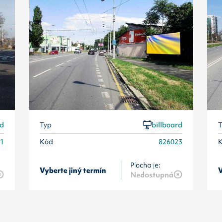
rd
Typ
billboard
T
01
Kód
826023
Plocha je:
Vyberte jiný termín
V
Nedostupná