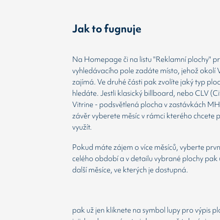
Jak to fugnuje
Na Homepage či na listu "Reklamní plochy" prv
vyhledávacího pole zadáte místo, jehož okolí 
zajímá. Ve druhé části pak zvolíte jaký typ plo
hledáte. Jestli klasický billboard, nebo CLV (Ci
Vitrine - podsvětlená plocha v zastávkách MH
závěr vyberete měsíc v rámci kterého chcete 
využít.
Pokud máte zájem o více měsíců, vyberte prvn
celého období a v detailu vybrané plochy pak 
další měsíce, ve kterých je dostupná.
pak už jen kliknete na symbol lupy pro výpis p