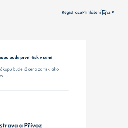
Registrace
Přihlášení
cs
opu bude první tisk v ceně
kupu bude již cena za tisk jako
hy
strava a Přívoz