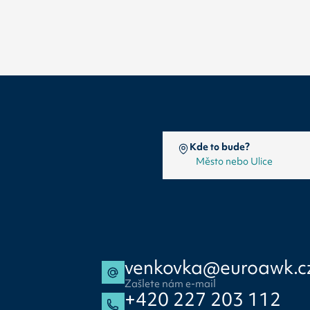
Kde to bude?
venkovka@euroawk.c
Zašlete nám e-mail
+420 227 203 112