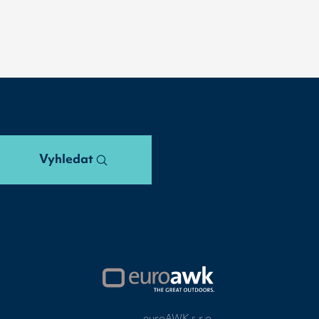
Vyhledat
euroAWK s.r.o.