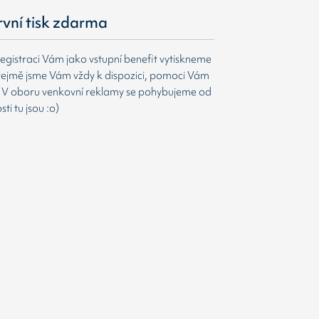
první tisk zdarma
egistraci Vám jako vstupní benefit vytiskneme
ejmě jsme Vám vždy k dispozici, pomoci Vám
t. V oboru venkovní reklamy se pohybujeme od
i tu jsou :o)