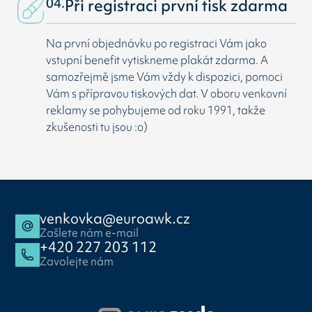
04.
Při registraci první tisk zdarma
Na první objednávku po registraci Vám jako
vstupní benefit vytiskneme plakát zdarma. A
samozřejmě jsme Vám vždy k dispozici, pomoci
Vám s přípravou tiskových dat. V oboru venkovní
reklamy se pohybujeme od roku 1991, takže
zkušenosti tu jsou :o)
venkovka@euroawk.cz
Zašlete nám e-mail
+420 227 203 112
Zavolejte nám