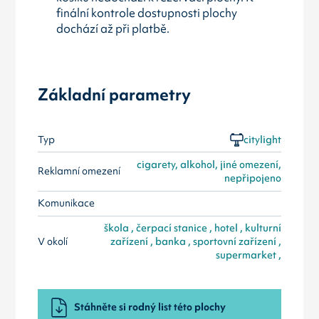
finální kontrole dostupnosti plochy
dochází až při platbě.
Základní parametry
Typ
citylight
cigarety, alkohol, jiné omezení,
Reklamní omezení
nepřipojeno
Komunikace
škola , čerpací stanice , hotel , kulturní
V okolí
zařízení , banka , sportovní zařízení ,
supermarket ,
Stáhněte si rodný list této plochy