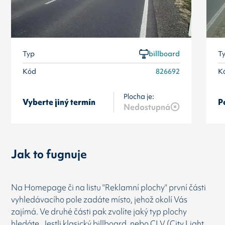
Typ
billboard
T
Kód
826692
K
Plocha je:
Vyberte jiný termín
P
Nedostupná
Jak to fugnuje
Na Homepage či na listu "Reklamní plochy" první části
vyhledávacího pole zadáte místo, jehož okolí Vás
zajímá. Ve druhé části pak zvolíte jaký typ plochy
hledáte. Jestli klasický billboard, nebo CLV (City Light