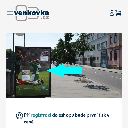
Při
registraci
do eshopu bude první tisk v
ceně