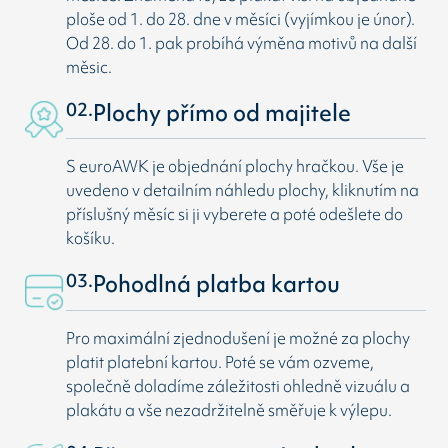
ploše od 1. do 28. dne v měsíci (vyjímkou je únor).
Od 28. do 1. pak probíhá výměna motivů na další
měsic.
02.
Plochy přímo od majitele
S euroAWK je objednání plochy hračkou. Vše je
uvedeno v detailním náhledu plochy, kliknutím na
příslušný měsíc si ji vyberete a poté odešlete do
košíku.
03.
Pohodlná platba kartou
Pro maximální zjednodušení je možné za plochy
platit platební kartou. Poté se vám ozveme,
společně doladíme záležitosti ohledně vizuálu a
plakátu a vše nezadržitelně směřuje k výlepu.