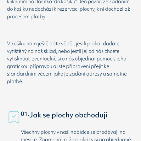
kliknutím na tlačítko "do košíku". Jen pozor, že zadáním
do košíku nedochází k rezervaci plochy, k ní dochází až
procesem platby.
V košíku nám ještě dáte vědět, jestli plakát dodáte
vytištěný na náš sklad, nebo jestli jej od nás chcete
vytisknout, eventuelně si u nás objednat pomoc s jeho
grafickou přípravou a jste připraveni přejít ke
standardním věcem jako je zadání adresy a samotné
platbě.
01.
Jak se plochy obchodují
Všechny plochy v naší nabídce se prodávají na
měsíce. Znamená to, že plakát visí na objednané