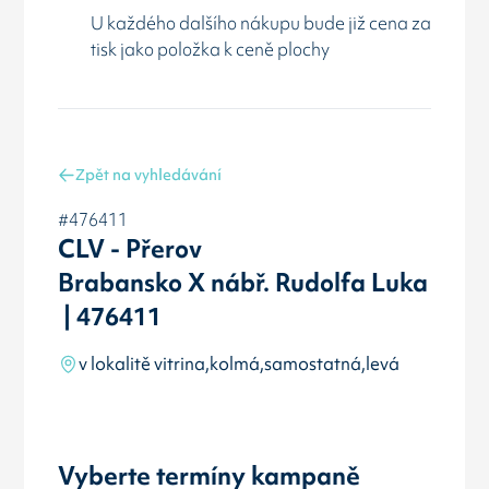
U každého dalšího nákupu bude již cena za
tisk jako položka k ceně plochy
Zpět na vyhledávání
#476411
CLV - Přerov
Brabansko X nábř. Rudolfa Luka
| 476411
v lokalitě vitrina,kolmá,samostatná,levá
Vyberte termíny kampaně