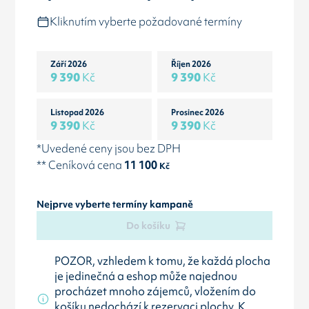
Kliknutím vyberte požadované termíny
Září 2026
Říjen 2026
9 390
Kč
9 390
Kč
Listopad 2026
Prosinec 2026
9 390
Kč
9 390
Kč
*Uvedené ceny jsou bez DPH
** Ceníková cena
11 100
Kč
Nejprve vyberte termíny kampaně
Do košíku
POZOR, vzhledem k tomu, že každá plocha
je jedinečná a eshop může najednou
procházet mnoho zájemců, vložením do
košíku nedochází k rezervaci plochy. K