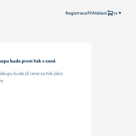
Registrace
Přihlášení
cs
opu bude první tisk v ceně
kupu bude již cena za tisk jako
hy