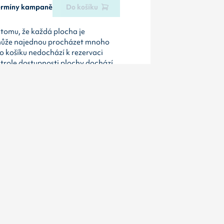
termíny kampaně
Do košíku
tomu, že každá plocha je
může najednou procházet mnoho
o košíku nedochází k rezervaci
ntrole dostupnosti plochy dochází
etry
citylight
Osvětleno
cigarety,
ací stanice , hotel , kulturní zařízení ,
supermarket ,