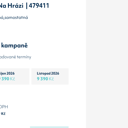
Na Hrázi | 479411
olmá,samostatná
y kampaně
žadované termíny
íjen 2026
Listopad 2026
9 390
Kč
9 390
Kč
 DPH
0
Kč