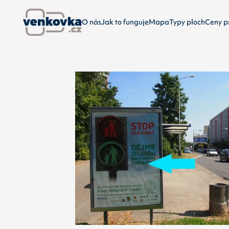
O nás
Jak to funguje
Mapa
Typy ploch
Ceny p