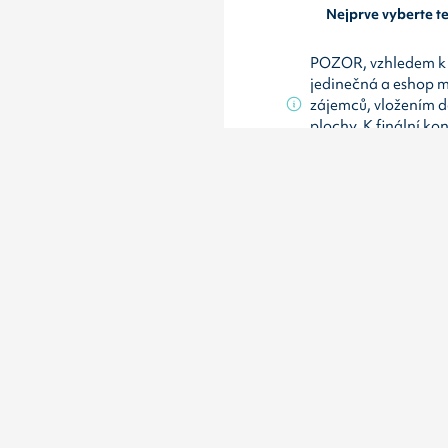
Nejprve vyberte 
POZOR, vzhledem k 
jedinečná a eshop 
zájemců, vložením d
plochy. K finální ko
až při platbě.
Základní param
Typ
Osvětlení
Reklamní omezení
Komunikace
škola , čerp
V okolí