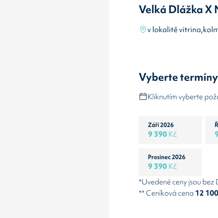
Velká Dlážka X 
v lokalitě vitrina,k
Vyberte termín
Kliknutím vyberte po
Září 2026
Ř
9 390
Kč
Prosinec 2026
9 390
Kč
*Uvedené ceny jsou bez
** Ceníková cena
12 10