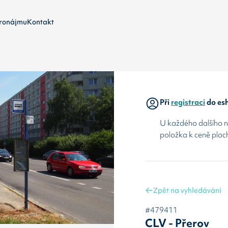
ronájmu
Kontakt
Při
registraci
do esh
U každého dalšího ná
položka k ceně ploc
Zpět na vyhledávání
#479411
CLV - Přerov