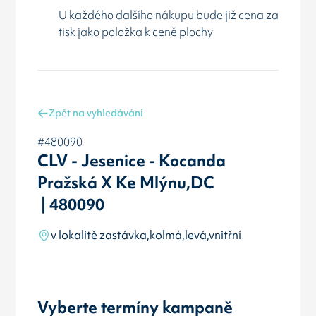
U každého dalšího nákupu bude již cena za
tisk jako položka k ceně plochy
Zpět na vyhledávání
#480090
CLV - Jesenice - Kocanda
Pražská X Ke Mlýnu,DC
| 480090
v lokalitě zastávka,kolmá,levá,vnitřní
Vyberte termíny kampaně