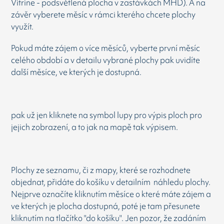
Vitrine - podsvětlená plocha v zastávkách MHD). A na
závěr vyberete měsíc v rámci kterého chcete plochy
využít.
Pokud máte zájem o více měsíců, vyberte první měsíc
celého období a v detailu vybrané plochy pak uvidíte
další měsíce, ve kterých je dostupná.
pak už jen kliknete na symbol lupy pro výpis ploch pro
jejich zobrazení, a to jak na mapě tak výpisem.
Plochy ze seznamu, či z mapy, které se rozhodnete
objednat, přidáte do košíku v detailním náhledu plochy.
Nejprve označíte kliknutím měsíce o které máte zájem a
ve kterých je plocha dostupná, poté je tam přesunete
kliknutím na tlačítko "do košíku". Jen pozor, že zadáním