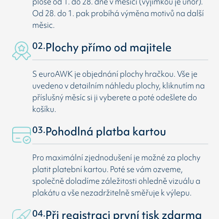
ploše od 1. do 28. dne v měsíci (vyjímkou je únor).
Od 28. do 1. pak probíhá výměna motivů na další
měsic.
02.
Plochy přímo od majitele
S euroAWK je objednání plochy hračkou. Vše je
uvedeno v detailním náhledu plochy, kliknutím na
příslušný měsíc si ji vyberete a poté odešlete do
košíku.
03.
Pohodlná platba kartou
Pro maximální zjednodušení je možné za plochy
platit platební kartou. Poté se vám ozveme,
společně doladíme záležitosti ohledně vizuálu a
plakátu a vše nezadržitelně směřuje k výlepu.
04.
Při registraci první tisk zdarma