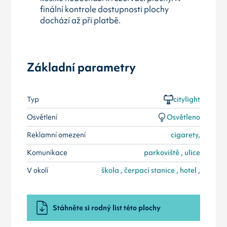
finální kontrole dostupnosti plochy
dochází až při platbě.
Základní parametry
Typ
citylight
Osvětlení
Osvětleno
Reklamní omezení
cigarety,
Komunikace
parkoviště , ulice
V okolí
škola , čerpací stanice , hotel ,
Stáhněte si rodný list této plochy