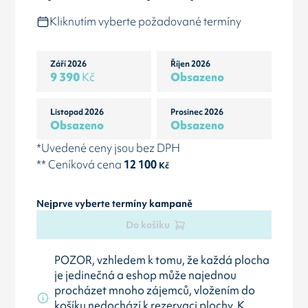
Kliknutím vyberte požadované termíny
Září 2026
Říjen 2026
9 390
Kč
Obsazeno
Listopad 2026
Prosinec 2026
Obsazeno
Obsazeno
*Uvedené ceny jsou bez DPH
** Ceníková cena
12 100
Kč
Nejprve vyberte termíny kampaně
Do košíku
POZOR, vzhledem k tomu, že každá plocha
je jedinečná a eshop může najednou
procházet mnoho zájemců, vložením do
košíku nedochází k rezervaci plochy. K