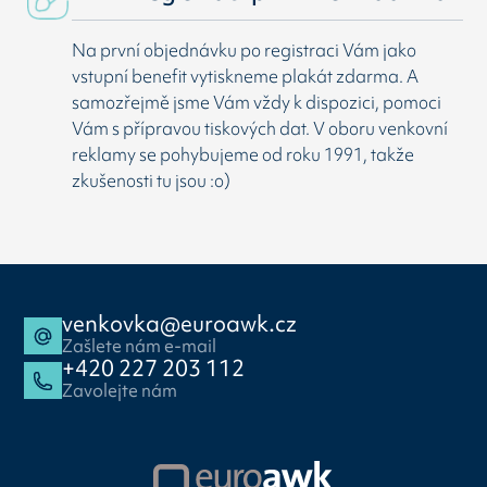
Na první objednávku po registraci Vám jako
vstupní benefit vytiskneme plakát zdarma. A
samozřejmě jsme Vám vždy k dispozici, pomoci
Vám s přípravou tiskových dat. V oboru venkovní
reklamy se pohybujeme od roku 1991, takže
zkušenosti tu jsou :o)
venkovka@euroawk.cz
Zašlete nám e-mail
+420 227 203 112
Zavolejte nám