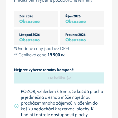
Kliknutím vyberte požadované termíny
Září 2026
Říjen 2026
Obsazeno
Obsazeno
Listopad 2026
Prosinec 2026
Obsazeno
Obsazeno
*Uvedené ceny jsou bez DPH
** Ceníková cena
19 900
Kč
Nejprve vyberte termíny kampaně
Do košíku
POZOR, vzhledem k tomu, že každá plocha
je jedinečná a eshop může najednou
procházet mnoho zájemců, vložením do
košíku nedochází k rezervaci plochy. K
finální kontrole dostupnosti plochy