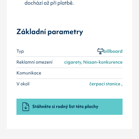
dochází až při platbě.
Základní parametry
Typ
billboard
Reklamní omezení
cigarety, Nissan-konkurence
Komunikace
V okolí
čerpací stanice ,
Stáhněte si rodný list této plochy