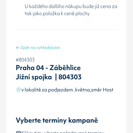
U každého dalšího nákupu bude již cena za
tisk jako položka k ceně plochy
Zpět na vyhledávání
#804303
Praha 04 - Záběhlice
Jižní spojka | 804303
v lokalitě za podjezdem .května,směr Host
Vyberte termíny kampaně