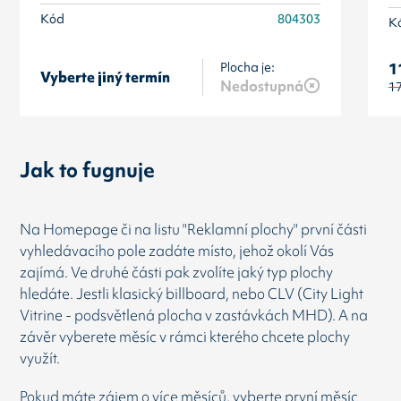
Kód
804303
K
Plocha je:
1
Vyberte jiný termín
Nedostupná
1
Jak to fugnuje
Na Homepage či na listu "Reklamní plochy" první části
vyhledávacího pole zadáte místo, jehož okolí Vás
zajímá. Ve druhé části pak zvolíte jaký typ plochy
hledáte. Jestli klasický billboard, nebo CLV (City Light
Vitrine - podsvětlená plocha v zastávkách MHD). A na
závěr vyberete měsíc v rámci kterého chcete plochy
využít.
Pokud máte zájem o více měsíců, vyberte první měsíc