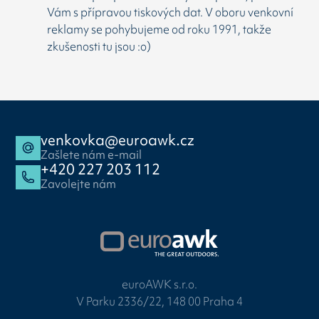
Vám s přípravou tiskových dat. V oboru venkovní
reklamy se pohybujeme od roku 1991, takže
zkušenosti tu jsou :o)
venkovka@euroawk.cz
Zašlete nám e-mail
+420 227 203 112
Zavolejte nám
euroAWK s.r.o.
V Parku 2336/22, 148 00 Praha 4