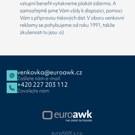
vstupní benefit vytiskneme plakát zdarma. A
samozřejmě jsme Vám vždy k dispozici, pomoci
Vám s přípravou tiskových dat. V oboru venkovní
reklamy se pohybujeme od roku 1991, takže
zkušenosti tu jsou :o)
venkovka@euroawk.cz
Zašlete nám e-mail
+420 227 203 112
Zavolejte nám
euroAWK s.r.o.