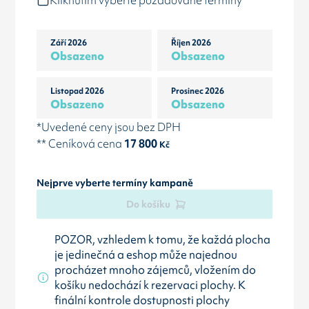
Kliknutím vyberte požadované termíny
Září 2026
Říjen 2026
Obsazeno
Obsazeno
Listopad 2026
Prosinec 2026
Obsazeno
Obsazeno
*Uvedené ceny jsou bez DPH
** Ceníková cena
17 800
Kč
Nejprve vyberte termíny kampaně
Do košíku
POZOR, vzhledem k tomu, že každá plocha
je jedinečná a eshop může najednou
procházet mnoho zájemců, vložením do
košíku nedochází k rezervaci plochy. K
finální kontrole dostupnosti plochy