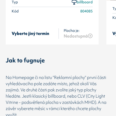
Typ
billboard
T
Kód
804085
K
Plocha je:
Vyberte jiný termín
V
Nedostupná
Jak to fugnuje
Na Homepage či na listu "Reklamní plochy" první části
vyhledávacího pole zadáte místo, jehož okolí Vás
zajímá. Ve druhé části pak zvolíte jaký typ plochy
hledáte. Jestli klasický billboard, nebo CLV (City Light
Vitrine - podsvětlená plocha v zastávkách MHD). A na
závěr vyberete měsíc v rámci kterého chcete plochy
využít.