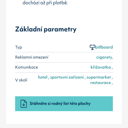
dochází až při platbě.
Základní parametry
Typ
billboard
Reklamní omezení
cigarety,
Komunikace
křižovatka ,
hotel , sportovní zařízení , supermarket ,
V okolí
restaurace ,
Stáhněte si rodný list této plochy