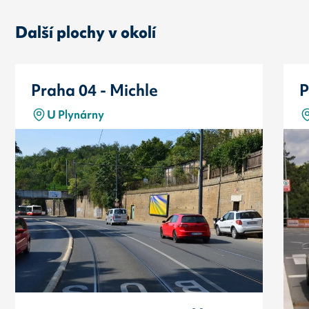
Další plochy v okolí
Praha 04 - Michle
P
U Plynárny