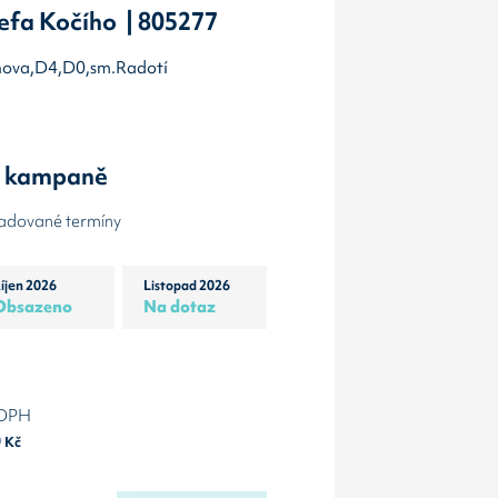
efa Kočího | 805277
chova,D4,D0,sm.Radotí
y kampaně
žadované termíny
íjen 2026
Listopad 2026
Obsazeno
Na dotaz
 DPH
0
Kč