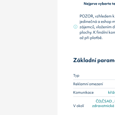
Nejprve vyberte 
POZOR, vzhledem k 
jedinečná a eshop 
zájemců, vložením d
plochy. K finální ko
až při platbě.
Základní param
Typ
Reklamní omezení
Komunikace
křiž
ČD,ČSAD , šk
V okolí
zdravotnické z