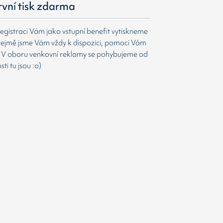
první tisk zdarma
egistraci Vám jako vstupní benefit vytiskneme
ejmě jsme Vám vždy k dispozici, pomoci Vám
t. V oboru venkovní reklamy se pohybujeme od
i tu jsou :o)