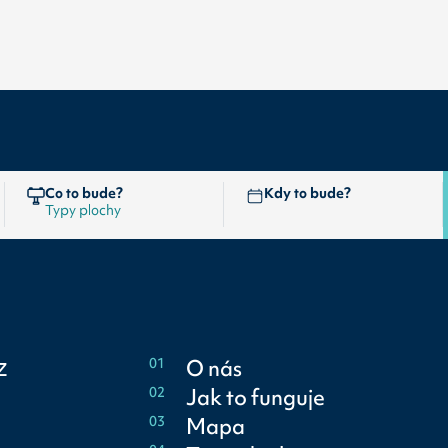
Co to bude?
Kdy to bude?
z
01
O nás
02
Jak to funguje
03
Mapa