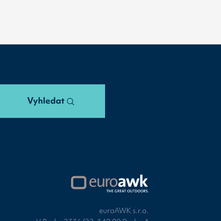
Vyhledat
euroAWK s.r.o.