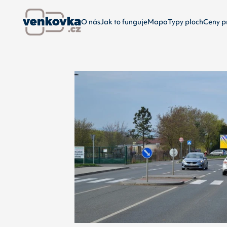
O nás
Jak to funguje
Mapa
Typy ploch
Ceny p