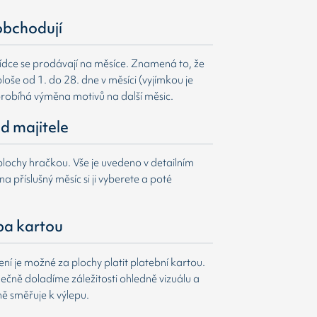
obchodují
ídce se prodávají na měsíce. Znamená to, že
loše od 1. do 28. dne v měsíci (vyjímkou je
probíhá výměna motivů na další měsic.
d majitele
lochy hračkou. Vše je uvedeno v detailním
a příslušný měsíc si ji vyberete a poté
ba kartou
í je možné za plochy platit platební kartou.
čně doladíme záležitosti ohledně vizuálu a
ně směřuje k výlepu.