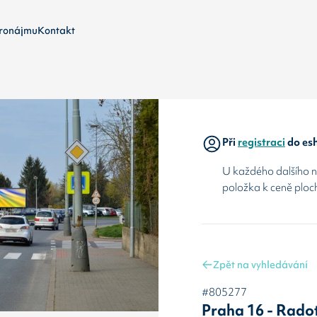
ronájmu
Kontakt
Při
registraci
do esh
U každého dalšího ná
položka k ceně ploc
Zpět na vyhledávání
#805277
Praha 16 - Rado