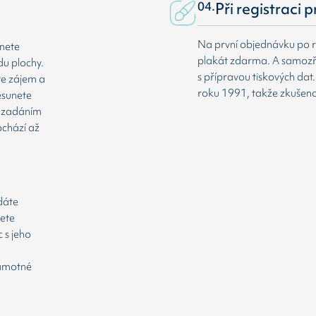
04.
Při registraci 
Na první objednávku po r
dnete
plakát zdarma. A samozř
du plochy.
s přípravou tiskových da
te zájem a
roku 1991, takže zkušenost
esunete
že zadáním
ochází až
odáte
cete
 s jeho
samotné