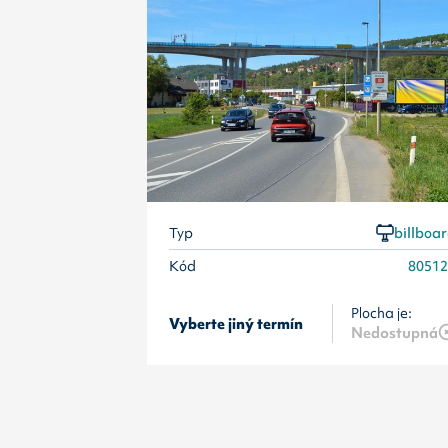
Typ
billboa
Kód
8051
Plocha je:
Vyberte jiný termín
Nedostupná