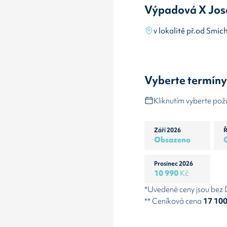
Výpadová X Jos
v lokalitě př.od Smí
Vyberte termín
Kliknutím vyberte po
Září 2026
Ř
Obsazeno
Prosinec 2026
10 990
Kč
*Uvedené ceny jsou bez
** Ceníková cena
17 10