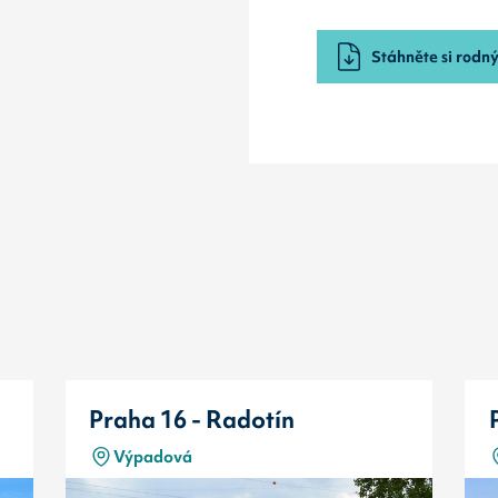
Stáhněte si rodný 
Praha 16 - Radotín
Výpadová