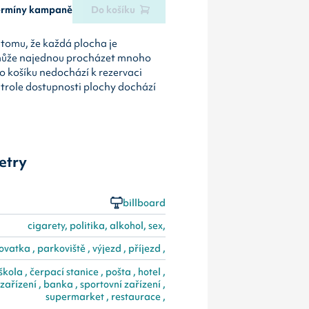
termíny kampaně
Do košíku
tomu, že každá plocha je
může najednou procházet mnoho
o košíku nedochází k rezervaci
ntrole dostupnosti plochy dochází
etry
billboard
cigarety, politika, alkohol, sex,
ovatka , parkoviště , výjezd , příjezd ,
ola , čerpací stanice , pošta , hotel ,
ařízení , banka , sportovní zařízení ,
supermarket , restaurace ,