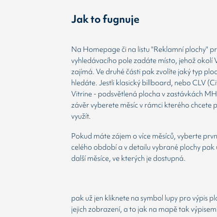
Jak to fugnuje
Na Homepage či na listu "Reklamní plochy" prv
vyhledávacího pole zadáte místo, jehož okolí 
zajímá. Ve druhé části pak zvolíte jaký typ plo
hledáte. Jestli klasický billboard, nebo CLV (Ci
Vitrine - podsvětlená plocha v zastávkách MH
závěr vyberete měsíc v rámci kterého chcete 
využít.
Pokud máte zájem o více měsíců, vyberte prvn
celého období a v detailu vybrané plochy pak 
další měsíce, ve kterých je dostupná.
pak už jen kliknete na symbol lupy pro výpis p
jejich zobrazení, a to jak na mapě tak výpisem