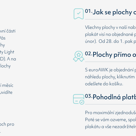
01.
Jak se plochy 
Všechny plochy v naší nab
ní části
plakát visí na objednané p
Vás
únor). Od 28. do 1. pak 
chy
ty Light
02.
Plochy přímo o
D). A na
plochy
S euroAWK je objednání p
náhledu plochy, kliknutím n
odešlete do košíku.
í měsíc
uvidíte
03.
Pohodlná plat
Pro maximální zjednodušen
Poté se vám ozveme, spole
loch pro
plakátu a vše nezadržitel
.