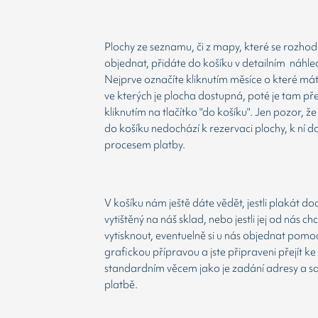
Plochy ze seznamu, či z mapy, které se rozho
objednat, přidáte do košíku v detailním náhle
Nejprve označíte kliknutím měsíce o které má
ve kterých je plocha dostupná, poté je tam př
kliknutím na tlačítko "do košíku". Jen pozor, 
do košíku nedochází k rezervaci plochy, k ní d
procesem platby.
V košíku nám ještě dáte vědět, jestli plakát d
vytištěný na náš sklad, nebo jestli jej od nás ch
vytisknout, eventuelně si u nás objednat pomoc
grafickou přípravou a jste připraveni přejít ke
standardním věcem jako je zadání adresy a 
platbě.