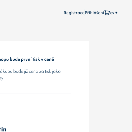
Registrace
Přihlášení
cs
opu bude první tisk v ceně
kupu bude již cena za tisk jako
hy
tín