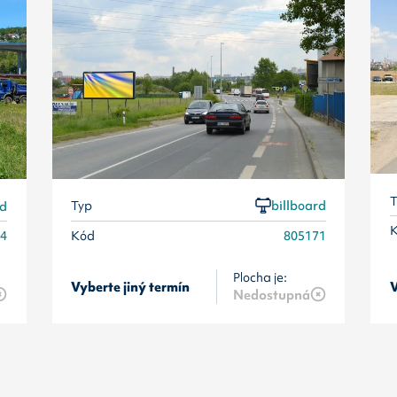
T
Typ
billboard
rd
Kód
805171
24
Plocha je:
Vyberte jiný termín
V
Nedostupná