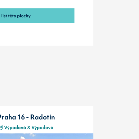
list této plochy
Praha 16 - Radotín
Praha 16 
Výpadová X Výpadová
Výpadová