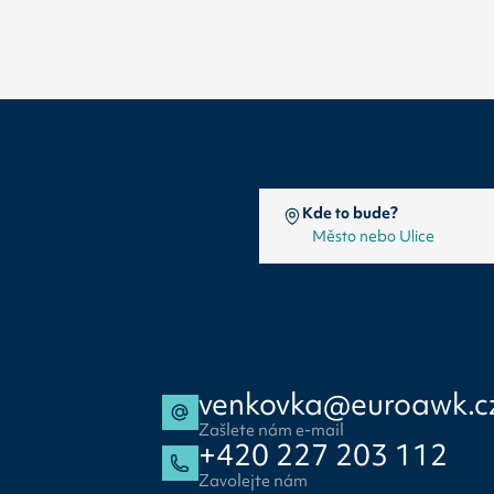
Kde to bude?
venkovka@euroawk.c
Zašlete nám e-mail
+420 227 203 112
Zavolejte nám