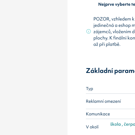
Nejprve vyberte 
POZOR, vzhledem k 
jedinečná a eshop 
zájemců, vložením d
plochy. K finální ko
až při platbě.
Základní param
Typ
Reklamní omezení
Komunikace
škola , čerpa
V okolí