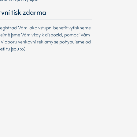
první tisk zdarma
egistraci Vám jako vstupní benefit vytiskneme
ejmě jsme Vám vždy k dispozici, pomoci Vám
t. V oboru venkovní reklamy se pohybujeme od
i tu jsou :o)