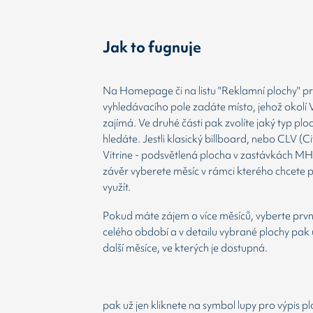
Jak to fugnuje
Na Homepage či na listu "Reklamní plochy" prv
vyhledávacího pole zadáte místo, jehož okolí 
zajímá. Ve druhé části pak zvolíte jaký typ plo
hledáte. Jestli klasický billboard, nebo CLV (Ci
Vitrine - podsvětlená plocha v zastávkách MH
závěr vyberete měsíc v rámci kterého chcete 
využít.
Pokud máte zájem o více měsíců, vyberte prvn
celého období a v detailu vybrané plochy pak 
další měsíce, ve kterých je dostupná.
pak už jen kliknete na symbol lupy pro výpis p