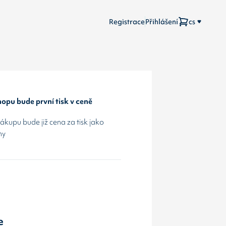
Registrace
Přihlášení
cs
opu bude první tisk v ceně
kupu bude již cena za tisk jako
hy
e