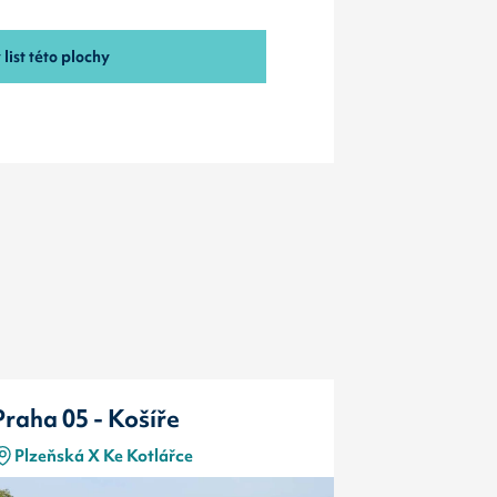
list této plochy
Praha 05 - Košíře
Praha 05 
Plzeňská X Ke Kotlářce
Plzeňská X