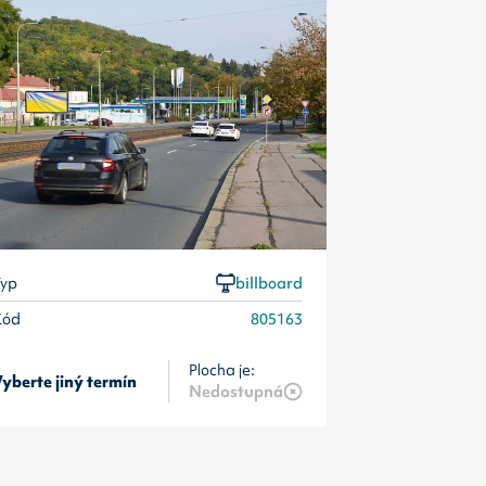
Typ
Kód
yp
billboard
Kód
805163
Plocha je:
yberte jiný termín
Vyberte jiný 
Nedostupná