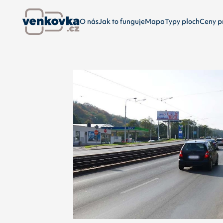
O nás
Jak to funguje
Mapa
Typy ploch
Ceny p