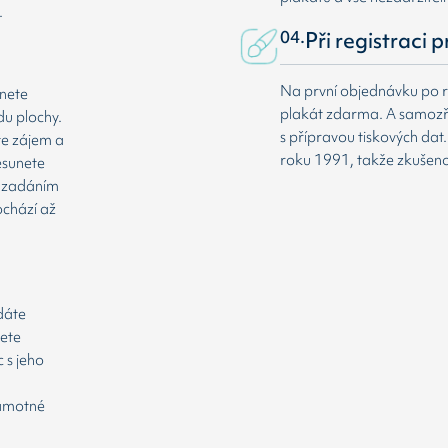
.
04.
Při registraci 
Na první objednávku po r
dnete
plakát zdarma. A samozř
du plochy.
s přípravou tiskových da
te zájem a
roku 1991, takže zkušenost
esunete
že zadáním
ochází až
odáte
cete
 s jeho
samotné