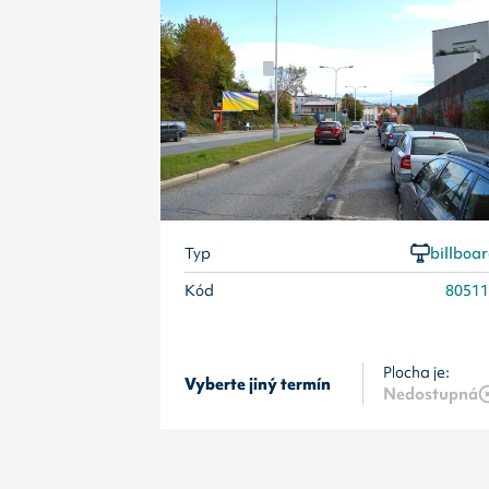
Typ
billboa
Kód
8051
Plocha je:
Vyberte jiný termín
Nedostupná