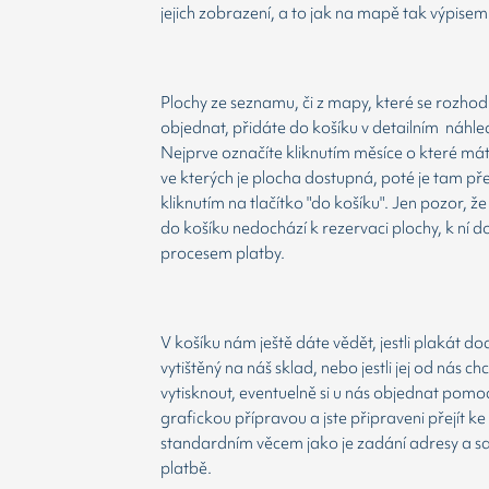
jejich zobrazení, a to jak na mapě tak výpisem
Plochy ze seznamu, či z mapy, které se rozho
objednat, přidáte do košíku v detailním náhle
Nejprve označíte kliknutím měsíce o které má
ve kterých je plocha dostupná, poté je tam př
kliknutím na tlačítko "do košíku". Jen pozor, 
do košíku nedochází k rezervaci plochy, k ní d
procesem platby.
V košíku nám ještě dáte vědět, jestli plakát d
vytištěný na náš sklad, nebo jestli jej od nás ch
vytisknout, eventuelně si u nás objednat pomoc
grafickou přípravou a jste připraveni přejít ke
standardním věcem jako je zadání adresy a 
platbě.