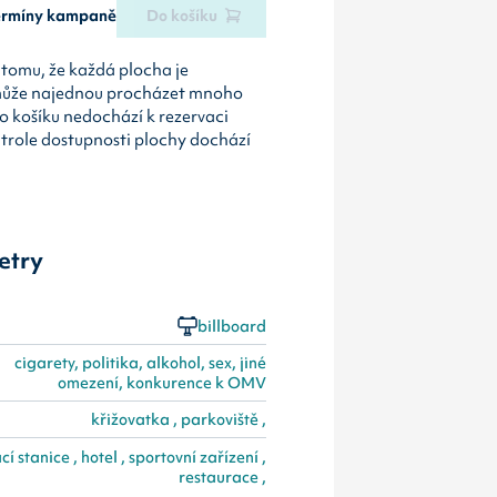
termíny kampaně
Do košíku
tomu, že každá plocha je
může najednou procházet mnoho
o košíku nedochází k rezervaci
ntrole dostupnosti plochy dochází
etry
billboard
cigarety, politika, alkohol, sex, jiné
omezení, konkurence k OMV
křižovatka , parkoviště ,
cí stanice , hotel , sportovní zařízení ,
restaurace ,