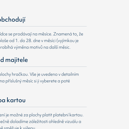
obchodují
ídce se prodávají na měsíce. Znamená to, že
loše od 1. do 28. dne v měsíci (vyjímkou je
probíhá výměna motivů na další měsic.
d majitele
lochy hračkou. Vše je uvedeno v detailním
a příslušný měsíc si ji vyberete a poté
ba kartou
í je možné za plochy platit platební kartou.
čně doladíme záležitosti ohledně vizuálu a
ně směřuje k výlepu.