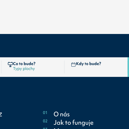
Co to bude?
Kdy to bude?
z
01
O nás
02
Jak to funguje