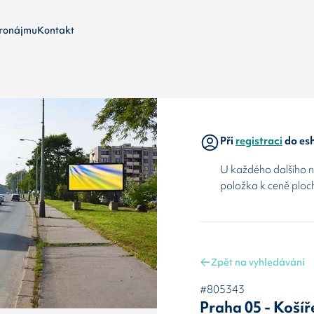
ronájmu
Kontakt
Při
registraci
do esh
U každého dalšího ná
položka k ceně ploc
Zpět na vyhledávání
#805343
Praha 05 - Košíř