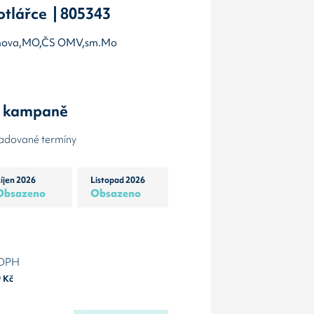
otlářce | 805343
íchova,MO,ČS OMV,sm.Mo
y kampaně
žadované termíny
íjen 2026
Listopad 2026
Obsazeno
Obsazeno
 DPH
0
Kč