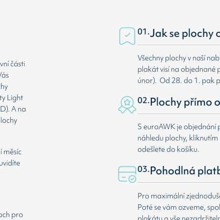
01.
Jak se plochy 
Všechny plochy v naší nab
ní části
plakát visí na objednané p
Vás
únor). Od 28. do 1. pak 
chy
ty Light
02.
Plochy přímo o
D). A na
plochy
S euroAWK je objednání p
náhledu plochy, kliknutím n
odešlete do košíku.
í měsíc
uvidíte
03.
Pohodlná plat
Pro maximální zjednodušen
Poté se vám ozveme, spole
loch pro
plakátu a vše nezadržitel