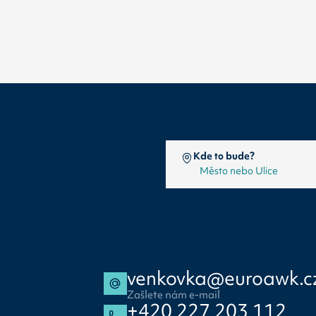
Kde to bude?
venkovka@euroawk.c
Zašlete nám e-mail
+420 227 203 112