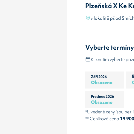
Plzeňská X Ke K
v lokalitě př.od Sm
Vyberte termín
Kliknutím vyberte po
Září 2026
Ř
Obsazeno
Prosinec 2026
Obsazeno
*Uvedené ceny jsou bez
** Ceníková cena
19 90