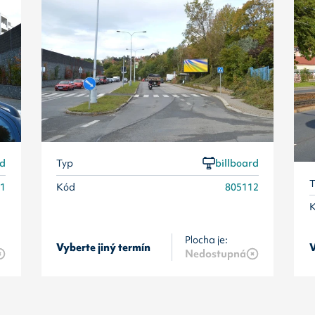
rd
Typ
billboard
T
11
Kód
805112
Plocha je:
Vyberte jiný termín
V
Nedostupná