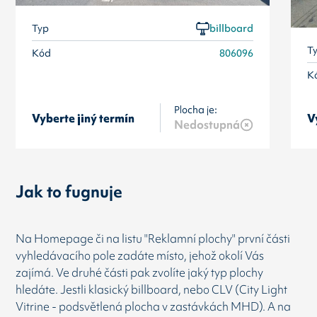
Typ
billboard
T
Kód
806096
K
Plocha je:
Vyberte jiný termín
V
Nedostupná
Jak to fugnuje
Na Homepage či na listu "Reklamní plochy" první části
vyhledávacího pole zadáte místo, jehož okolí Vás
zajímá. Ve druhé části pak zvolíte jaký typ plochy
hledáte. Jestli klasický billboard, nebo CLV (City Light
Vitrine - podsvětlená plocha v zastávkách MHD). A na