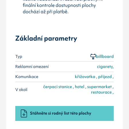
finální kontrole dostupnosti plochy
dochází až při platbě.
Základní parametry
Typ
billboard
Reklamní omezení
cigarety,
Komunikace
křižovatka , příjezd ,
čerpací stanice , hotel , supermarket ,
V okolí
restaurace ,
Stáhněte si rodný list této plochy