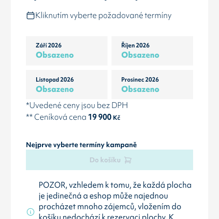
Kliknutím vyberte požadované termíny
Září 2026
Říjen 2026
Obsazeno
Obsazeno
Listopad 2026
Prosinec 2026
Obsazeno
Obsazeno
*Uvedené ceny jsou bez DPH
** Ceníková cena
19 900
Kč
Nejprve vyberte termíny kampaně
Do košíku
POZOR, vzhledem k tomu, že každá plocha
je jedinečná a eshop může najednou
procházet mnoho zájemců, vložením do
košíku nedochází k rezervaci plochy. K