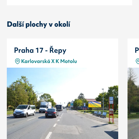
Další plochy v okolí
Praha 17 - Řepy
P
Karlovarská X K Motolu