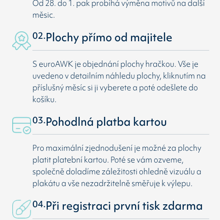
Od 28. do 1. pak probíhá výměna motivů na další
měsic.
02.
Plochy přímo od majitele
S euroAWK je objednání plochy hračkou. Vše je
uvedeno v detailním náhledu plochy, kliknutím na
příslušný měsíc si ji vyberete a poté odešlete do
košíku.
03.
Pohodlná platba kartou
Pro maximální zjednodušení je možné za plochy
platit platební kartou. Poté se vám ozveme,
společně doladíme záležitosti ohledně vizuálu a
plakátu a vše nezadržitelně směřuje k výlepu.
04.
Při registraci první tisk zdarma