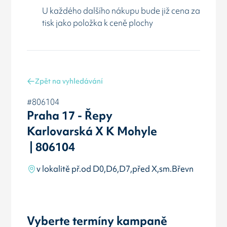
U každého dalšího nákupu bude již cena za
tisk jako položka k ceně plochy
Zpět na vyhledávání
#806104
Praha 17 - Řepy
Karlovarská X K Mohyle
| 806104
v lokalitě př.od D0,D6,D7,před X,sm.Břevn
Vyberte termíny kampaně