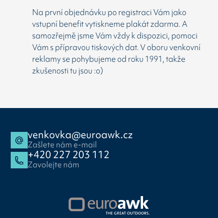
Na první objednávku po registraci Vám jako
vstupní benefit vytiskneme plakát zdarma. A
samozřejmě jsme Vám vždy k dispozici, pomoci
Vám s přípravou tiskových dat. V oboru venkovní
reklamy se pohybujeme od roku 1991, takže
zkušenosti tu jsou :o)
venkovka@euroawk.cz
Zašlete nám e-mail
+420 227 203 112
Zavolejte nám