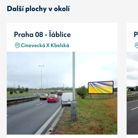
Další plochy v okolí
Praha 08 - Ïáblice
P
Cínovecká X Kbelská