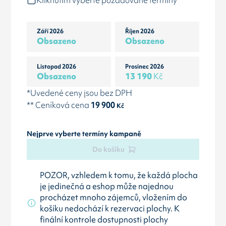
Kliknutím vyberte požadované termíny
Září 2026
Říjen 2026
Obsazeno
Obsazeno
Listopad 2026
Prosinec 2026
Obsazeno
13 190
Kč
*Uvedené ceny jsou bez DPH
** Ceníková cena
19 900
Kč
Nejprve vyberte termíny kampaně
Do košíku
POZOR, vzhledem k tomu, že každá plocha
je jedinečná a eshop může najednou
procházet mnoho zájemců, vložením do
košíku nedochází k rezervaci plochy. K
finální kontrole dostupnosti plochy