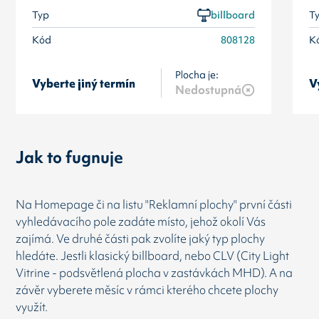
Typ
billboard
T
Kód
808128
K
Plocha je:
Vyberte jiný termín
V
Nedostupná
Jak to fugnuje
Na Homepage či na listu "Reklamní plochy" první části
vyhledávacího pole zadáte místo, jehož okolí Vás
zajímá. Ve druhé části pak zvolíte jaký typ plochy
hledáte. Jestli klasický billboard, nebo CLV (City Light
Vitrine - podsvětlená plocha v zastávkách MHD). A na
závěr vyberete měsíc v rámci kterého chcete plochy
využít.