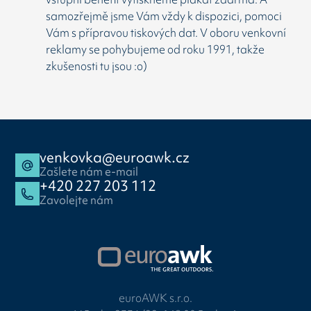
samozřejmě jsme Vám vždy k dispozici, pomoci
Vám s přípravou tiskových dat. V oboru venkovní
reklamy se pohybujeme od roku 1991, takže
zkušenosti tu jsou :o)
venkovka@euroawk.cz
Zašlete nám e-mail
+420 227 203 112
Zavolejte nám
euroAWK s.r.o.