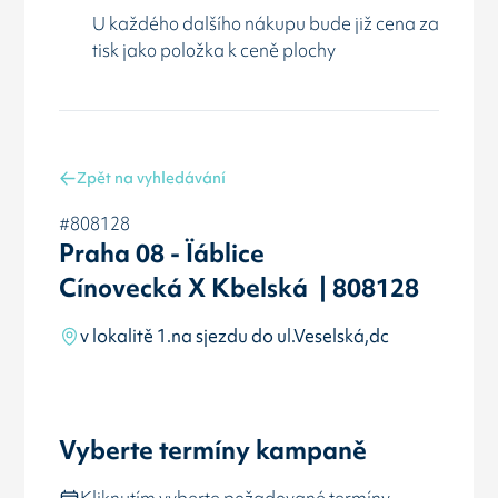
U každého dalšího nákupu bude již cena za
tisk jako položka k ceně plochy
Zpět na vyhledávání
#808128
Praha 08 - Ïáblice
Cínovecká X Kbelská | 808128
v lokalitě 1.na sjezdu do ul.Veselská,dc
Vyberte termíny kampaně