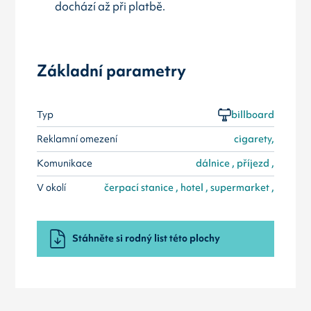
dochází až při platbě.
Základní parametry
Typ
billboard
Reklamní omezení
cigarety,
Komunikace
dálnice , příjezd ,
V okolí
čerpací stanice , hotel , supermarket ,
Stáhněte si rodný list této plochy