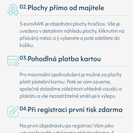
02.
Plochy přímo od majitele
S euroAWK je objednání plochy hračkou. Vše je
uvedeno v detailním náhledu plochy, kliknutím na
příslušný měsíc si ji vyberete a poté odešlete do
košíku.
03.
Pohodlná platba kartou
Pro maximální zjednodušení je možné za plochy
platit platební kartou. Poté se vám ozveme,
společně doladíme záležitosti ohledně vizuálu a
plakátu a vše nezadržitelně směřuje k výlepu.
04.
Při registraci první tisk zdarma
Na první objednávku po registraci Vám jako
vstupní benefit vytiskneme plakát zdarma. A