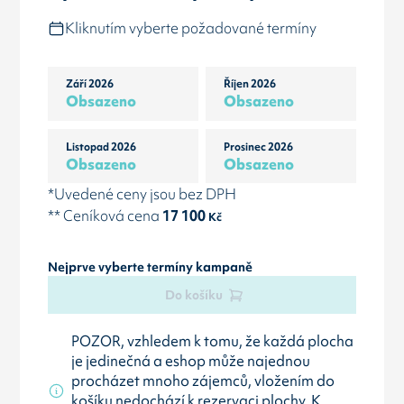
Kliknutím vyberte požadované termíny
Září 2026
Říjen 2026
Obsazeno
Obsazeno
Listopad 2026
Prosinec 2026
Obsazeno
Obsazeno
*Uvedené ceny jsou bez DPH
** Ceníková cena
17 100
Kč
Nejprve vyberte termíny kampaně
Do košíku
POZOR, vzhledem k tomu, že každá plocha
je jedinečná a eshop může najednou
procházet mnoho zájemců, vložením do
košíku nedochází k rezervaci plochy. K