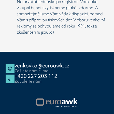
Na první objednávku po registraci Vám jako
vstupní benefit vytiskneme plakát zdarma. A
samozřejmě jsme Vám vždy k dispozici, pomoci
Vám s přípravou tiskových dat. V oboru venkovní
reklamy se pohybujeme od roku 1991, takže
zkušenosti tu jsou :o)
venkovka@euroawk.cz
Zašlete nám e-mail
+420 227 203 112
Zavolejte nám