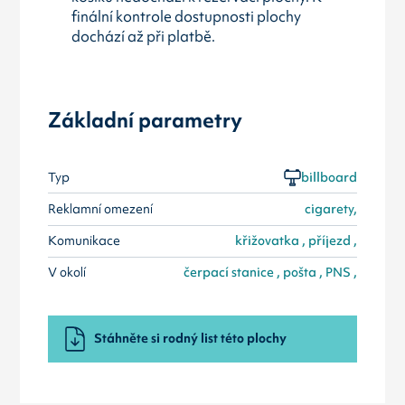
finální kontrole dostupnosti plochy
dochází až při platbě.
Základní parametry
Typ
billboard
Reklamní omezení
cigarety,
Komunikace
křižovatka , příjezd ,
V okolí
čerpací stanice , pošta , PNS ,
Stáhněte si rodný list této plochy