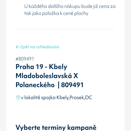
U každého dalšího nákupu bude již cena za
tisk jako položka k ceně plochy
Zpět na vyhledávání
#809491
Praha 19 - Kbely
Mladoboleslavská X
Polaneckého | 809491
v lokalitě spojka Kbely,Prosek,DC
Vyberte termíny kampaně