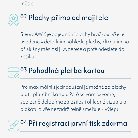
měsic.
02.
Plochy přímo od majitele
S euroAWK je objednání plochy hračkou. Vše je
uvedeno v detailním náhledu plochy, kliknutím na
příslušný měsíc si ji vyberete a poté odešlete do
košíku.
03.
Pohodlná platba kartou
Pro maximální zjednodušení je možné za plochy
platit platební kartou. Poté se vám ozveme,
společně doladíme záležitosti ohledně vizuálu a
plakátu a vše nezadržitelně směřuje k výlepu.
04.
Při registraci první tisk zdarma