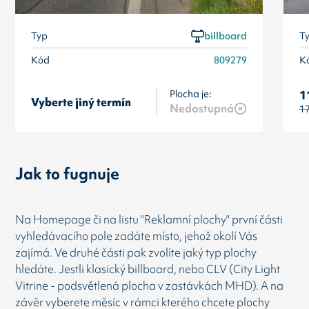
Typ
billboard
T
Kód
809279
K
Plocha je:
1
Vyberte jiný termín
Nedostupná
1
Jak to fugnuje
Na Homepage či na listu "Reklamní plochy" první části
vyhledávacího pole zadáte místo, jehož okolí Vás
zajímá. Ve druhé části pak zvolíte jaký typ plochy
hledáte. Jestli klasický billboard, nebo CLV (City Light
Vitrine - podsvětlená plocha v zastávkách MHD). A na
závěr vyberete měsíc v rámci kterého chcete plochy