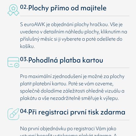
02.
Plochy přímo od majitele
S euroAWK je objednání plochy hračkou. Vše je
uvedeno v detailním náhledu plochy, kliknutím na
příslušný měsíc si ji vyberete a poté odešlete do
košíku.
03.
Pohodlná platba kartou
Pro maximální zjednodušení je možné za plochy
platit platební kartou. Poté se vám ozveme,
společně doladíme záležitosti ohledně vizuálu a
plakátu a vše nezadržitelně směřuje k výlepu.
04.
Při registraci první tisk zdarma
Na první objednávku po registraci Vám jako
vstupní benefit vytiskneme plakát zdarma. A