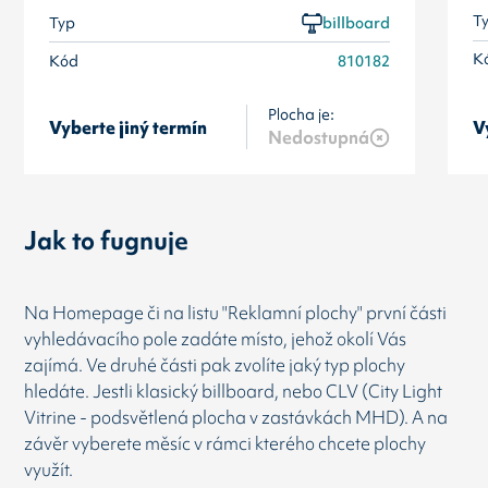
T
Typ
billboard
K
Kód
810182
Plocha je:
Vyberte jiný termín
V
Nedostupná
Jak to fugnuje
Na Homepage či na listu "Reklamní plochy" první části
vyhledávacího pole zadáte místo, jehož okolí Vás
zajímá. Ve druhé části pak zvolíte jaký typ plochy
hledáte. Jestli klasický billboard, nebo CLV (City Light
Vitrine - podsvětlená plocha v zastávkách MHD). A na
závěr vyberete měsíc v rámci kterého chcete plochy
využít.