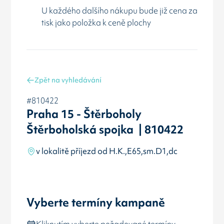
U každého dalšího nákupu bude již cena za
tisk jako položka k ceně plochy
Zpět na vyhledávání
#810422
Praha 15 - Štěrboholy
Štěrboholská spojka | 810422
v lokalitě příjezd od H.K.,E65,sm.D1,dc
Vyberte termíny kampaně