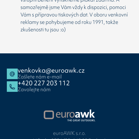
samozřejmě jsme Vám vždy k dispozici, pomoci
Vám s přípravou tiskových dat. V oboru venkovní
reklamy se pohybujeme od roku 1991, takže
zkušenosti tu jsou :o)
venkovka@euroawk.cz
Zašlete nám e-mail
+420 227 203 112
Zavolejte nám
euroAWK s.r.o.