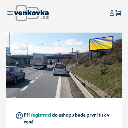
Při
registraci
do eshopu bude první tisk v
ceně