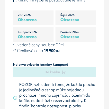
Kliknutím vyberte požadované termíny
Září 2026
Říjen 2026
Obsazeno
Obsazeno
Listopad 2026
Prosinec 2026
Obsazeno
Obsazeno
*Uvedené ceny jsou bez DPH
** Ceníková cena
19 900
Kč
Nejprve vyberte termíny kampaně
Do košíku
POZOR, vzhledem k tomu, že každá plocha
je jedinečná a eshop může najednou
procházet mnoho zájemců, vložením do
košíku nedochází k rezervaci plochy. K
finální kontrole dostupnosti plochy