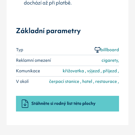
dochází až při platbě.
Základní parametry
Typ
billboard
Reklamní omezení
cigarety,
Komunikace
křižovatka , výjezd , příjezd ,
V okolí
čerpací stanice , hotel , restaurace ,
Stáhněte si rodný list této plochy