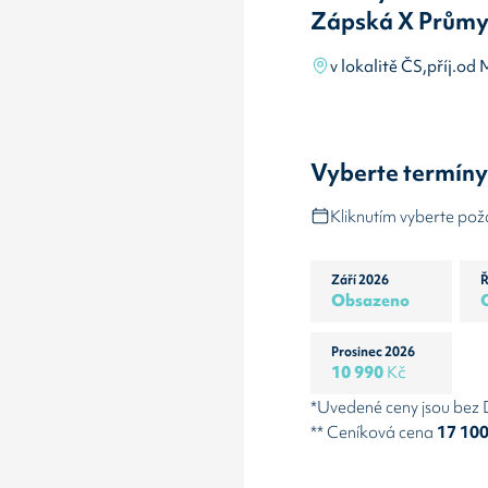
Zápská X Průmy
v lokalitě ČS,příj.od
Vyberte termín
Kliknutím vyberte po
Září 2026
Ř
Obsazeno
Prosinec 2026
10 990
Kč
*Uvedené ceny jsou bez
** Ceníková cena
17 10