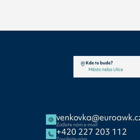
Kde to bude?
venkovka@euroawk.c
Zašlete nám e-mail
+420 227 203 112
Zavolejte nám