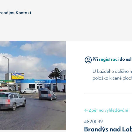
ronájmu
Kontakt
Při
registraci
do esh
U každého dalšího ná
položka k ceně ploc
Zpět na vyhledávání
#820049
Brandýs nad L