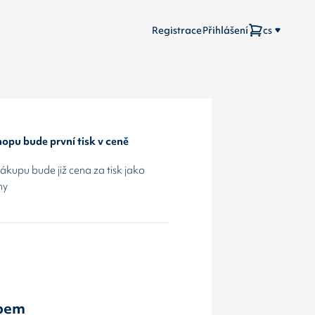
Registrace
Přihlášení
cs
opu bude první tisk v ceně
kupu bude již cena za tisk jako
hy
abem