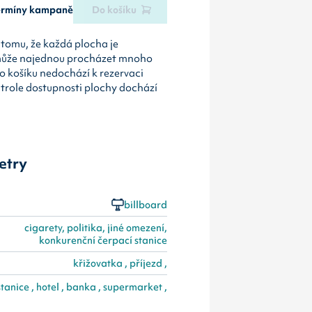
termíny kampaně
Do košíku
tomu, že každá plocha je
může najednou procházet mnoho
o košíku nedochází k rezervaci
ntrole dostupnosti plochy dochází
etry
billboard
cigarety, politika, jiné omezení,
konkurenční čerpací stanice
křižovatka , příjezd ,
tanice , hotel , banka , supermarket ,