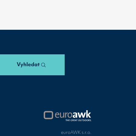
Vyhledat
euroAWK s.r.o.