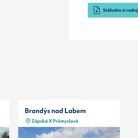
Stáhněte si rodný 
Brandýs nad Labem
Zápská X Průmyslová