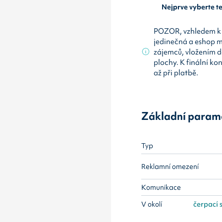
Nejprve vyberte 
POZOR, vzhledem k 
jedinečná a eshop 
zájemců, vložením d
plochy. K finální ko
až při platbě.
Základní param
Typ
Reklamní omezení
Komunikace
V okolí
čerpací s