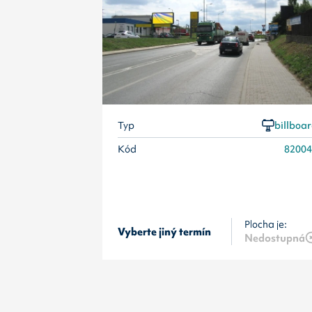
Typ
billboa
Kód
8200
Plocha je:
Vyberte jiný termín
Nedostupná