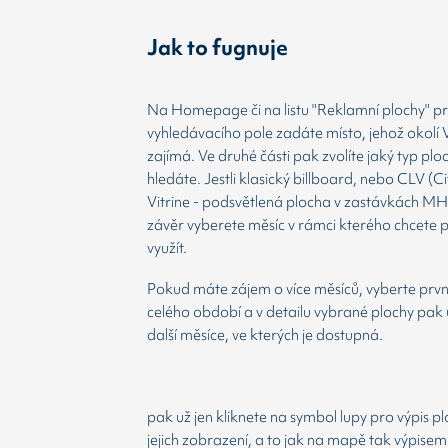
Jak to fugnuje
Na Homepage či na listu "Reklamní plochy" prv
vyhledávacího pole zadáte místo, jehož okolí 
zajímá. Ve druhé části pak zvolíte jaký typ plo
hledáte. Jestli klasický billboard, nebo CLV (Ci
Vitrine - podsvětlená plocha v zastávkách MH
závěr vyberete měsíc v rámci kterého chcete 
využít.
Pokud máte zájem o více měsíců, vyberte prvn
celého období a v detailu vybrané plochy pak 
další měsíce, ve kterých je dostupná.
pak už jen kliknete na symbol lupy pro výpis p
jejich zobrazení, a to jak na mapě tak výpisem