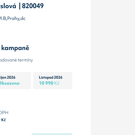
slová | 820049
 M.B,Prahy,dc
y kampaně
žadované termíny
íjen 2026
Listopad 2026
Obsazeno
10 990
Kč
 DPH
0
Kč