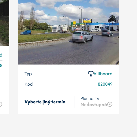
rd
48
Typ
billboard
Kód
820049
Plocha je:
Vyberte jiný termín
Nedostupná