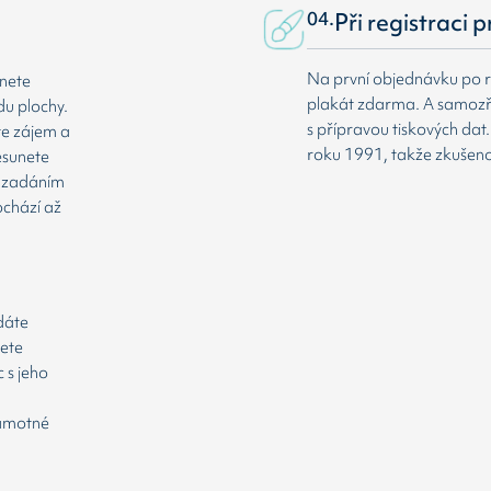
04.
Při registraci 
Na první objednávku po r
dnete
plakát zdarma. A samozř
du plochy.
s přípravou tiskových da
te zájem a
roku 1991, takže zkušenost
esunete
že zadáním
ochází až
odáte
cete
 s jeho
samotné