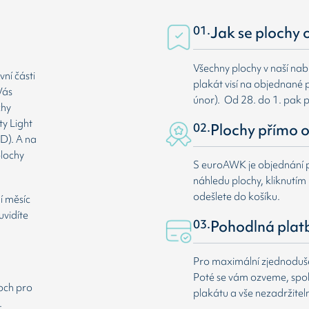
01.
Jak se plochy 
Všechny plochy v naší nab
ní části
plakát visí na objednané p
Vás
únor). Od 28. do 1. pak 
chy
ty Light
02.
Plochy přímo o
D). A na
plochy
S euroAWK je objednání p
náhledu plochy, kliknutím n
odešlete do košíku.
í měsíc
uvidíte
03.
Pohodlná plat
Pro maximální zjednodušen
Poté se vám ozveme, spole
loch pro
plakátu a vše nezadržitel
.