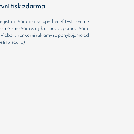
první tisk zdarma
egistraci Vám jako vstupní benefit vytiskneme
ejmě jsme Vám vždy k dispozici, pomoci Vám
t. V oboru venkovní reklamy se pohybujeme od
i tu jsou :o)