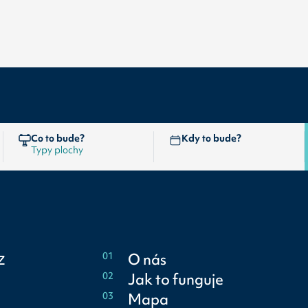
Co to bude?
Kdy to bude?
z
01
O nás
02
Jak to funguje
03
Mapa