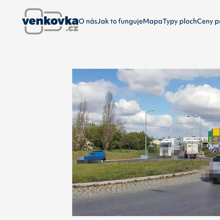
O nás
Jak to funguje
Mapa
Typy ploch
Ceny p