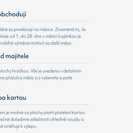
obchodují
ídce se prodávají na měsíce. Znamená to, že
loše od 1. do 28. dne v měsíci (vyjímkou je
probíhá výměna motivů na další měsic.
d majitele
lochy hračkou. Vše je uvedeno v detailním
a příslušný měsíc si ji vyberete a poté
ba kartou
í je možné za plochy platit platební kartou.
čně doladíme záležitosti ohledně vizuálu a
ně směřuje k výlepu.