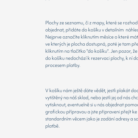
Plochy ze seznamu, či z mapy, které se rozho
objednat, přidáte do košíku v detailním náhle
Nejprve označíte kliknutím měsíce o které má
ve kterých je plocha dostupná, poté je tam př
kliknutím na tlačítko "do košíku". Jen pozor, 
do košíku nedochází k rezervaci plochy, k ní d
procesem platby.
V košíku nám ještě dáte vědět, jestli plakát d
vytištěný na náš sklad, nebo jestli jej od nás ch
vytisknout, eventuelně si u nás objednat pomoc
grafickou přípravou a jste připraveni přejít ke
standardním věcem jako je zadání adresy a 
platbě.