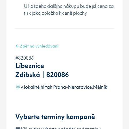
U každého dalšího nákupu bude již cena za
tisk jako položka k ceně plochy
Zpět na vyhledávání
#820086
Líbeznice
Zdibská | 820086
v lokalitě hl.tah Praha-Neratovice,Mělník
Vyberte termíny kampaně