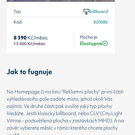
Typ
billboard
Kód
820086
Plocha je:
8 390
Kč/měsíc
Dostupná
13 400
Kč/měsíc
Jak to fugnuje
Na Homepage či na listu "Reklamní plochy" první části
vyhledávacího pole zadáte místo, jehož okolí Vás
zajímá. Ve druhé části pak zvolíte jaký typ plochy
hledáte. Jestli klasický billboard, nebo CLV (City Light
Vitrine - podsvětlená plocha v zastávkách MHD). A na
závěr vyberete měsíc v rámci kterého chcete plochy