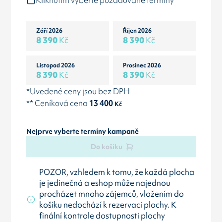
Kliknutím vyberte požadované termíny
Září 2026
Říjen 2026
8 390
Kč
8 390
Kč
Listopad 2026
Prosinec 2026
8 390
Kč
8 390
Kč
*Uvedené ceny jsou bez DPH
** Ceníková cena
13 400
Kč
Nejprve vyberte termíny kampaně
Do košíku
POZOR, vzhledem k tomu, že každá plocha
je jedinečná a eshop může najednou
procházet mnoho zájemců, vložením do
košíku nedochází k rezervaci plochy. K
finální kontrole dostupnosti plochy