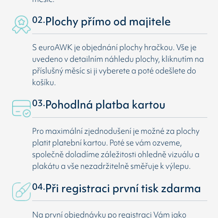
02.
Plochy přímo od majitele
S euroAWK je objednání plochy hračkou. Vše je
uvedeno v detailním náhledu plochy, kliknutím na
příslušný měsíc si ji vyberete a poté odešlete do
košíku.
03.
Pohodlná platba kartou
Pro maximální zjednodušení je možné za plochy
platit platební kartou. Poté se vám ozveme,
společně doladíme záležitosti ohledně vizuálu a
plakátu a vše nezadržitelně směřuje k výlepu.
04.
Při registraci první tisk zdarma
Na první objednávku po registraci Vám jako