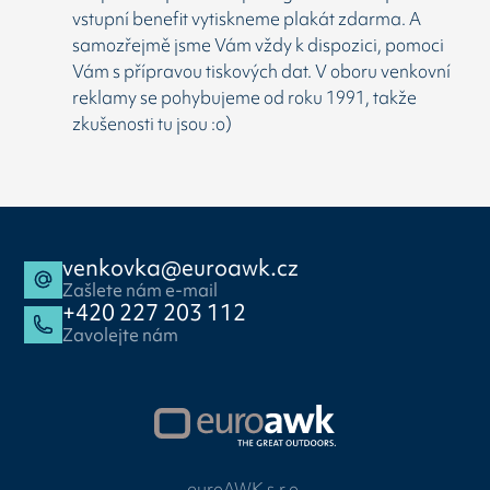
vstupní benefit vytiskneme plakát zdarma. A
samozřejmě jsme Vám vždy k dispozici, pomoci
Vám s přípravou tiskových dat. V oboru venkovní
reklamy se pohybujeme od roku 1991, takže
zkušenosti tu jsou :o)
venkovka@euroawk.cz
Zašlete nám e-mail
+420 227 203 112
Zavolejte nám
euroAWK s.r.o.