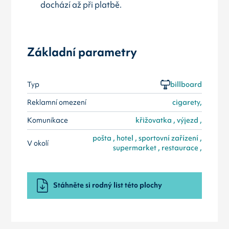
dochází až při platbě.
Základní parametry
Typ
billboard
Reklamní omezení
cigarety,
Komunikace
křižovatka , výjezd ,
pošta , hotel , sportovní zařízení ,
V okolí
supermarket , restaurace ,
Stáhněte si rodný list této plochy