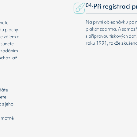
04.
Při registraci 
Na první objednávku po r
dnete
plakát zdarma. A samozř
du plochy.
s přípravou tiskových da
te zájem a
roku 1991, takže zkušenost
esunete
že zadáním
ochází až
odáte
cete
 s jeho
samotné