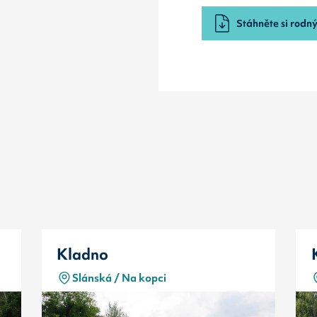
Stáhněte si rodný 
Kladno
Slánská / Na kopci