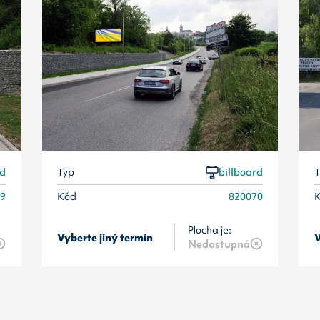
rd
Typ
billboard
T
69
Kód
820070
Plocha je:
Vyberte jiný termín
V
Nedostupná