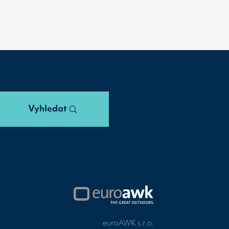
Vyhledat
euroAWK s.r.o.