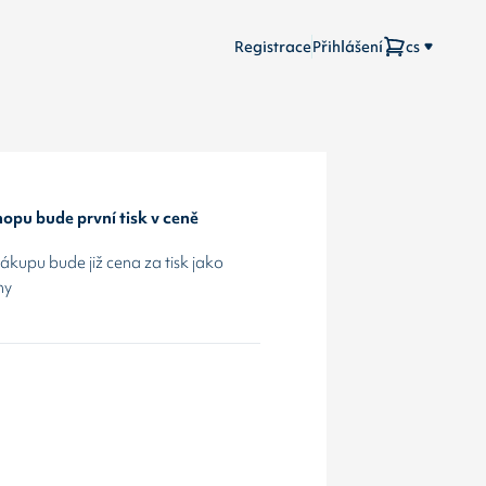
Registrace
Přihlášení
cs
opu bude první tisk v ceně
kupu bude již cena za tisk jako
hy