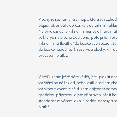
Plochy ze seznamu, či z mapy, které se rozho
objednat, přidáte do košíku v detailním náhle
Nejprve označíte kliknutím měsíce o které má
ve kterých je plocha dostupná, poté je tam př
kliknutím na tlačítko "do košíku". Jen pozor, 
do košíku nedochází k rezervaci plochy, k ní d
procesem platby.
V košíku nám ještě dáte vědět, jestli plakát d
vytištěný na náš sklad, nebo jestli jej od nás ch
vytisknout, eventuelně si u nás objednat pomoc
grafickou přípravou a jste připraveni přejít ke
standardním věcem jako je zadání adresy a 
platbě.