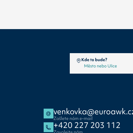
Kde to bude?
venkovka@euroawk.c
Zašlete nám e-mail
+420 227 203 112
Zavolejte nám