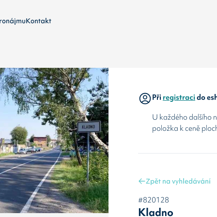
ronájmu
Kontakt
Při
registraci
do esh
U každého dalšího ná
položka k ceně ploc
Zpět na vyhledávání
#820128
Kladno