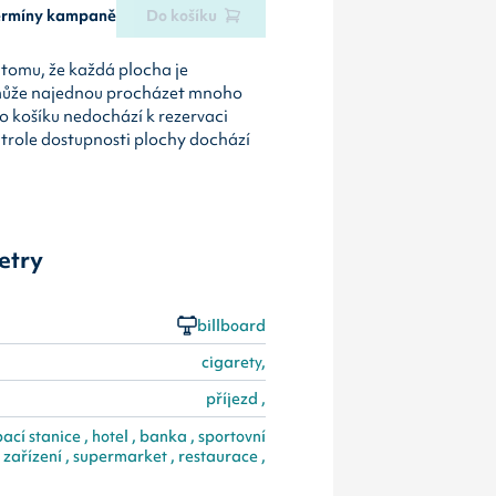
termíny kampaně
Do košíku
tomu, že každá plocha je
může najednou procházet mnoho
o košíku nedochází k rezervaci
ntrole dostupnosti plochy dochází
etry
billboard
cigarety,
příjezd ,
cí stanice , hotel , banka , sportovní
zařízení , supermarket , restaurace ,