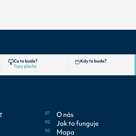
Co to bude?
Kdy to bude?
z
01
O nás
02
Jak to funguje
03
Mapa