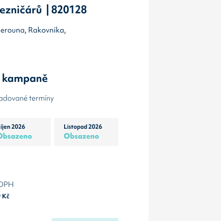
ezničárů | 820128
 Berouna, Rakovníka,
y kampaně
žadované termíny
íjen 2026
Listopad 2026
Obsazeno
Obsazeno
 DPH
0
Kč