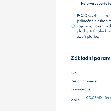
Nejprve vyberte 
POZOR, vzhledem k 
jedinečná a eshop 
zájemců, vložením d
plochy. K finální ko
až při platbě.
Základní param
Typ
Reklamní omezení
Komunikace
ČD,ČSAD , čerpa
V okolí