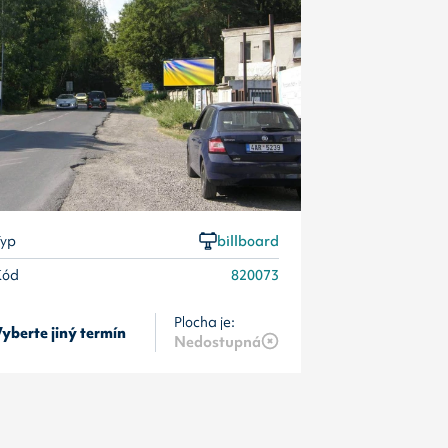
Kód
yp
billboard
Kód
820073
Plocha je:
yberte jiný termín
Vyberte jiný 
Nedostupná