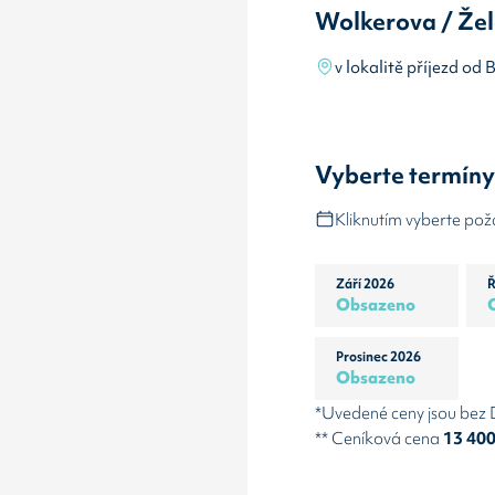
Wolkerova / Žel
v lokalitě příjezd od
Vyberte termín
Kliknutím vyberte po
Září 2026
Ř
Obsazeno
Prosinec 2026
Obsazeno
*Uvedené ceny jsou bez
** Ceníková cena
13 40