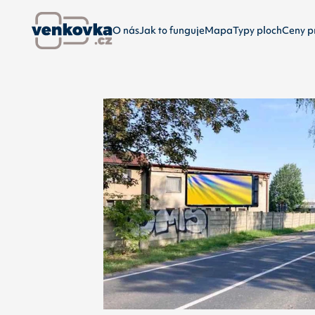
O nás
Jak to funguje
Mapa
Typy ploch
Ceny p