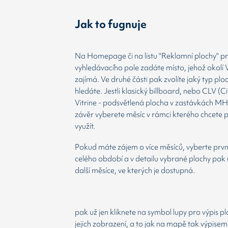
Jak to fugnuje
Na Homepage či na listu "Reklamní plochy" prv
vyhledávacího pole zadáte místo, jehož okolí 
zajímá. Ve druhé části pak zvolíte jaký typ plo
hledáte. Jestli klasický billboard, nebo CLV (Ci
Vitrine - podsvětlená plocha v zastávkách MH
závěr vyberete měsíc v rámci kterého chcete 
využít.
Pokud máte zájem o více měsíců, vyberte prvn
celého období a v detailu vybrané plochy pak 
další měsíce, ve kterých je dostupná.
pak už jen kliknete na symbol lupy pro výpis p
jejich zobrazení, a to jak na mapě tak výpisem