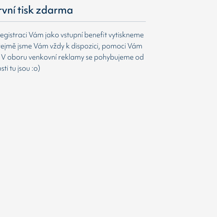
první tisk zdarma
egistraci Vám jako vstupní benefit vytiskneme
ejmě jsme Vám vždy k dispozici, pomoci Vám
t. V oboru venkovní reklamy se pohybujeme od
i tu jsou :o)