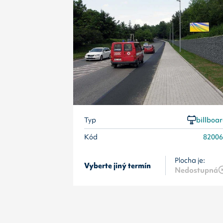
Typ
billboa
Kód
8200
Plocha je:
Vyberte jiný termín
Nedostupná