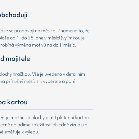
obchodují
ídce se prodávají na měsíce. Znamená to, že
loše od 1. do 28. dne v měsíci (vyjímkou je
probíhá výměna motivů na další měsic.
d majitele
lochy hračkou. Vše je uvedeno v detailním
a příslušný měsíc si ji vyberete a poté
ba kartou
í je možné za plochy platit platební kartou.
čně doladíme záležitosti ohledně vizuálu a
ně směřuje k výlepu.