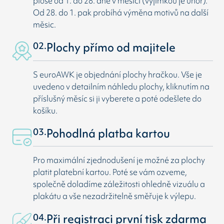
ploše od 1. do 28. dne v měsíci (vyjímkou je únor).
Od 28. do 1. pak probíhá výměna motivů na další
měsic.
02.
Plochy přímo od majitele
S euroAWK je objednání plochy hračkou. Vše je
uvedeno v detailním náhledu plochy, kliknutím na
příslušný měsíc si ji vyberete a poté odešlete do
košíku.
03.
Pohodlná platba kartou
Pro maximální zjednodušení je možné za plochy
platit platební kartou. Poté se vám ozveme,
společně doladíme záležitosti ohledně vizuálu a
plakátu a vše nezadržitelně směřuje k výlepu.
04.
Při registraci první tisk zdarma