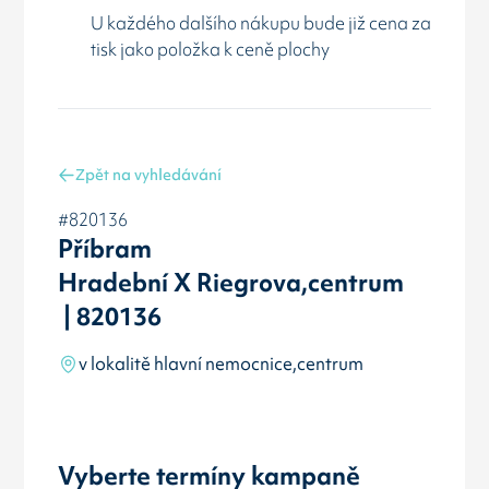
U každého dalšího nákupu bude již cena za
tisk jako položka k ceně plochy
Zpět na vyhledávání
#820136
Příbram
Hradební X Riegrova,centrum
| 820136
v lokalitě hlavní nemocnice,centrum
Vyberte termíny kampaně