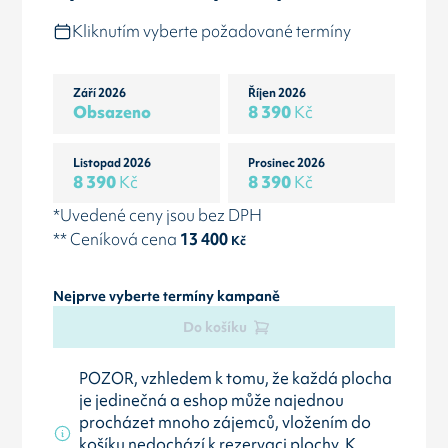
Kliknutím vyberte požadované termíny
Září 2026
Říjen 2026
Obsazeno
8 390
Kč
Listopad 2026
Prosinec 2026
8 390
Kč
8 390
Kč
*Uvedené ceny jsou bez DPH
** Ceníková cena
13 400
Kč
Nejprve vyberte termíny kampaně
Do košíku
POZOR, vzhledem k tomu, že každá plocha
je jedinečná a eshop může najednou
procházet mnoho zájemců, vložením do
košíku nedochází k rezervaci plochy. K