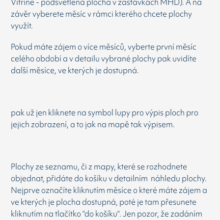
Vitrine - podsvětlená plocha v zastávkách MHD). A na
závěr vyberete měsíc v rámci kterého chcete plochy
využít.
Pokud máte zájem o více měsíců, vyberte první měsíc
celého období a v detailu vybrané plochy pak uvidíte
další měsíce, ve kterých je dostupná.
pak už jen kliknete na symbol lupy pro výpis ploch pro
jejich zobrazení, a to jak na mapě tak výpisem.
Plochy ze seznamu, či z mapy, které se rozhodnete
objednat, přidáte do košíku v detailním náhledu plochy.
Nejprve označíte kliknutím měsíce o které máte zájem a
ve kterých je plocha dostupná, poté je tam přesunete
kliknutím na tlačítko "do košíku". Jen pozor, že zadáním