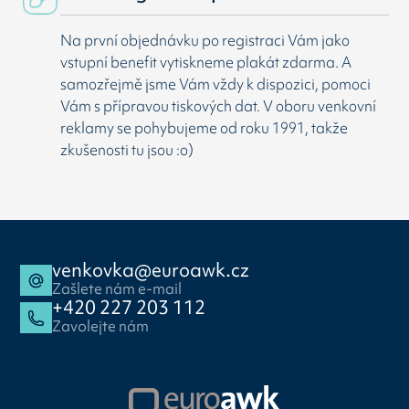
Na první objednávku po registraci Vám jako
vstupní benefit vytiskneme plakát zdarma. A
samozřejmě jsme Vám vždy k dispozici, pomoci
Vám s přípravou tiskových dat. V oboru venkovní
reklamy se pohybujeme od roku 1991, takže
zkušenosti tu jsou :o)
venkovka@euroawk.cz
Zašlete nám e-mail
+420 227 203 112
Zavolejte nám