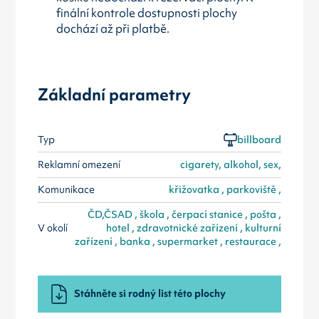
finální kontrole dostupnosti plochy
dochází až při platbě.
Základní parametry
Typ
billboard
Reklamní omezení
cigarety, alkohol, sex,
Komunikace
křižovatka , parkoviště ,
ČD,ČSAD , škola , čerpací stanice , pošta ,
V okolí
hotel , zdravotnické zařízení , kulturní
zařízení , banka , supermarket , restaurace ,
Stáhněte si rodný list této plochy