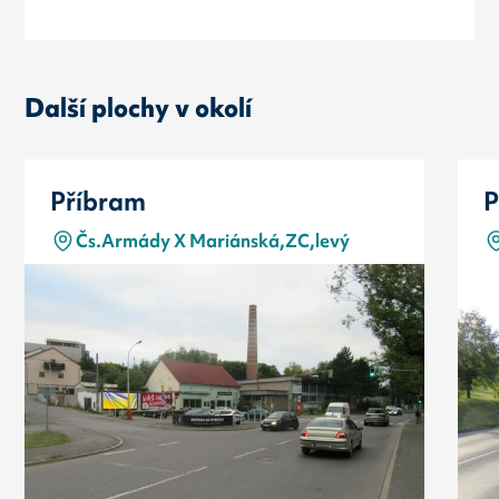
Další plochy v okolí
Příbram
P
Čs.Armády X Mariánská,ZC,levý