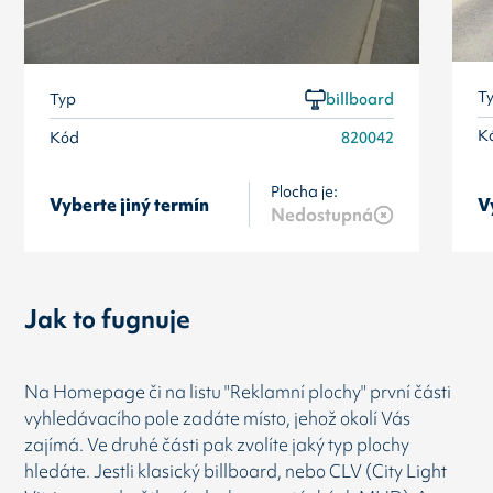
T
Typ
billboard
K
Kód
820042
Plocha je:
Vyberte jiný termín
V
Nedostupná
Jak to fugnuje
Na Homepage či na listu "Reklamní plochy" první části
vyhledávacího pole zadáte místo, jehož okolí Vás
zajímá. Ve druhé části pak zvolíte jaký typ plochy
hledáte. Jestli klasický billboard, nebo CLV (City Light