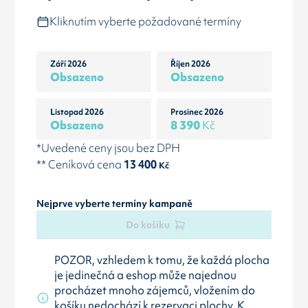
Kliknutím vyberte požadované termíny
Září 2026
Říjen 2026
Obsazeno
Obsazeno
Listopad 2026
Prosinec 2026
Obsazeno
8 390
Kč
*Uvedené ceny jsou bez DPH
** Ceníková cena
13 400
Kč
Nejprve vyberte termíny kampaně
Do košíku
POZOR, vzhledem k tomu, že každá plocha
je jedinečná a eshop může najednou
procházet mnoho zájemců, vložením do
košíku nedochází k rezervaci plochy. K