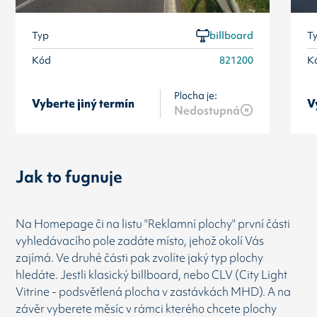
Typ
billboard
T
Kód
821200
K
Plocha je:
Vyberte jiný termín
V
Nedostupná
Jak to fugnuje
Na Homepage či na listu "Reklamní plochy" první části
vyhledávacího pole zadáte místo, jehož okolí Vás
zajímá. Ve druhé části pak zvolíte jaký typ plochy
hledáte. Jestli klasický billboard, nebo CLV (City Light
Vitrine - podsvětlená plocha v zastávkách MHD). A na
závěr vyberete měsíc v rámci kterého chcete plochy