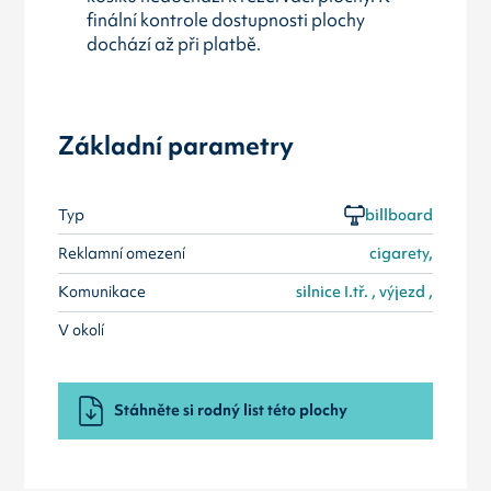
finální kontrole dostupnosti plochy
dochází až při platbě.
Základní parametry
Typ
billboard
Reklamní omezení
cigarety,
Komunikace
silnice I.tř. , výjezd ,
V okolí
Stáhněte si rodný list této plochy