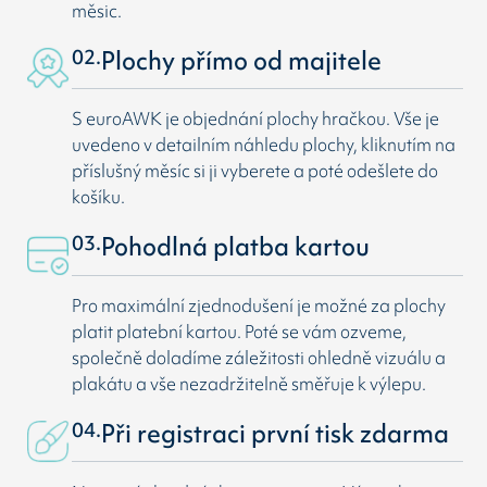
měsic.
02.
Plochy přímo od majitele
S euroAWK je objednání plochy hračkou. Vše je
uvedeno v detailním náhledu plochy, kliknutím na
příslušný měsíc si ji vyberete a poté odešlete do
košíku.
03.
Pohodlná platba kartou
Pro maximální zjednodušení je možné za plochy
platit platební kartou. Poté se vám ozveme,
společně doladíme záležitosti ohledně vizuálu a
plakátu a vše nezadržitelně směřuje k výlepu.
04.
Při registraci první tisk zdarma