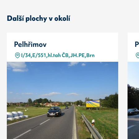
Další plochy v okolí
Pelhřimov
P
I/34,E/551,hl.tah ČB,JH.PE,Brn