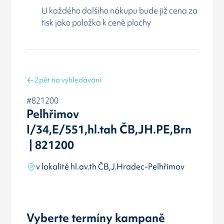
U každého dalšího nákupu bude již cena za
tisk jako položka k ceně plochy
Zpět na vyhledávání
#821200
Pelhřimov
I/34,E/551,hl.tah ČB,JH.PE,Brn
| 821200
v lokalitě hl.av.th ČB,J.Hradec-Pelhřimov
Vyberte termíny kampaně