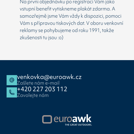
Na první objednávku po registraci Vám jako
vstupní benefit vytiskneme plakát zdarma. A
samozřejmě jsme Vám vždy k dispozici, pomoci
Vám s přípravou tiskových dat. V oboru venkovní
reklamy se pohybujeme od roku 1991, takže
zkušenosti tu jsou :o)
venkovka@euroawk.cz
Zašlete nám e-mail
+420 227 203 112
Zavolejte nám