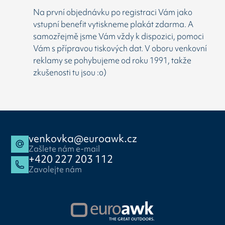
Na první objednávku po registraci Vám jako
vstupní benefit vytiskneme plakát zdarma. A
samozřejmě jsme Vám vždy k dispozici, pomoci
Vám s přípravou tiskových dat. V oboru venkovní
reklamy se pohybujeme od roku 1991, takže
zkušenosti tu jsou :o)
venkovka@euroawk.cz
Zašlete nám e-mail
+420 227 203 112
Zavolejte nám