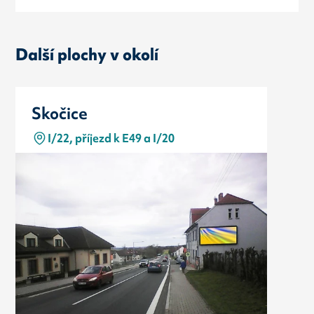
Další plochy v okolí
Skočice
I/22, příjezd k E49 a I/20