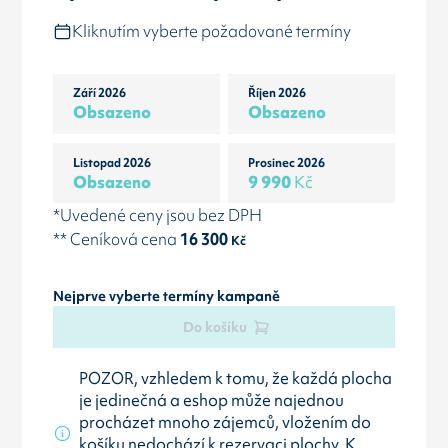
Kliknutím vyberte požadované termíny
Září 2026
Říjen 2026
Obsazeno
Obsazeno
Listopad 2026
Prosinec 2026
Obsazeno
9 990
Kč
*Uvedené ceny jsou bez DPH
** Ceníková cena
16 300
Kč
Nejprve vyberte termíny kampaně
Do košíku
POZOR, vzhledem k tomu, že každá plocha
je jedinečná a eshop může najednou
procházet mnoho zájemců, vložením do
košíku nedochází k rezervaci plochy. K