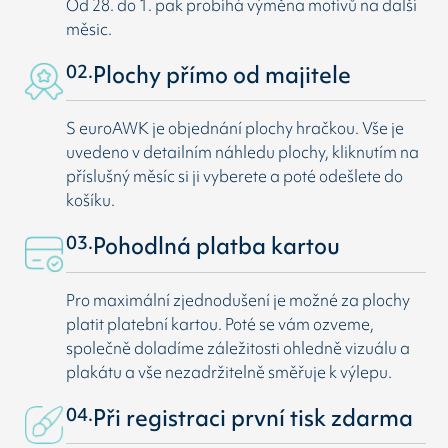
Od 28. do 1. pak probíhá výměna motivů na další
měsic.
02.
Plochy přímo od majitele
S euroAWK je objednání plochy hračkou. Vše je
uvedeno v detailním náhledu plochy, kliknutím na
příslušný měsíc si ji vyberete a poté odešlete do
košíku.
03.
Pohodlná platba kartou
Pro maximální zjednodušení je možné za plochy
platit platební kartou. Poté se vám ozveme,
společně doladíme záležitosti ohledně vizuálu a
plakátu a vše nezadržitelně směřuje k výlepu.
04.
Při registraci první tisk zdarma