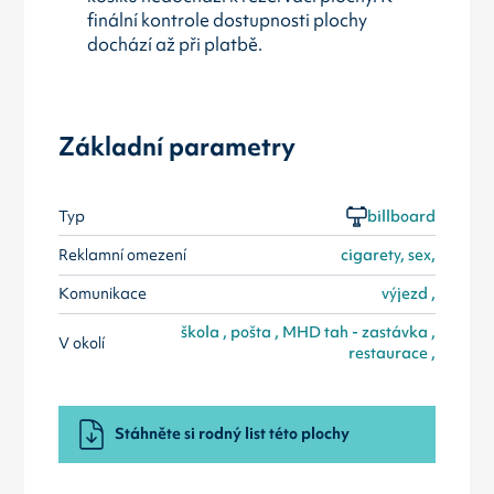
finální kontrole dostupnosti plochy
dochází až při platbě.
Základní parametry
Typ
billboard
Reklamní omezení
cigarety, sex,
Komunikace
výjezd ,
škola , pošta , MHD tah - zastávka ,
V okolí
restaurace ,
Stáhněte si rodný list této plochy