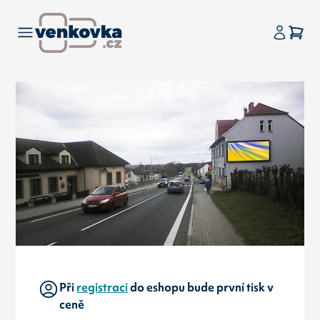
Při
registraci
do eshopu bude první tisk v
ceně