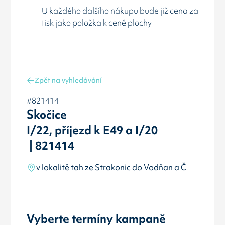
U každého dalšího nákupu bude již cena za
tisk jako položka k ceně plochy
Zpět na vyhledávání
#821414
Skočice
I/22, příjezd k E49 a I/20
| 821414
v lokalitě tah ze Strakonic do Vodňan a Č
Vyberte termíny kampaně