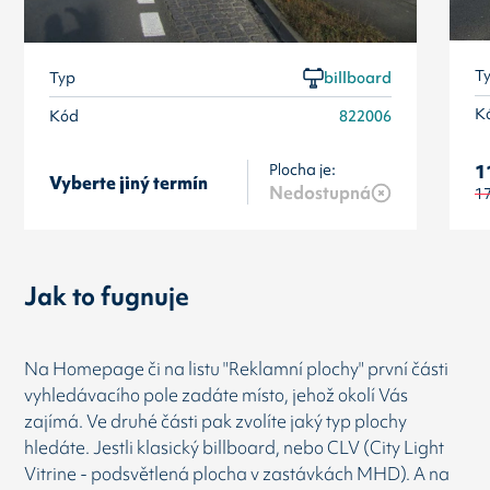
T
Typ
billboard
K
Kód
822006
Plocha je:
1
Vyberte jiný termín
Nedostupná
1
Jak to fugnuje
Na Homepage či na listu "Reklamní plochy" první části
vyhledávacího pole zadáte místo, jehož okolí Vás
zajímá. Ve druhé části pak zvolíte jaký typ plochy
hledáte. Jestli klasický billboard, nebo CLV (City Light
Vitrine - podsvětlená plocha v zastávkách MHD). A na