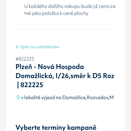
U každého dalšího nákupu bude již cena za
tisk jako položka k ceně plochy
Zpět na vyhledávání
#822225
Plzeň - Nová Hospoda
Domažlická, I/26,směr k D5 Roz
| 822225
v lokalitě výjezd na Domažlice,Rozvadov,M
Vyberte termíny kampaně