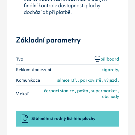
finální kontrole dostupnosti plochy
dochází až při platbě.
Základní parametry
Typ
billboard
Reklamní omezení
cigarety,
Komunikace
silnice I.tř. , parkoviště , výjezd ,
čerpací stanice , pošta , supermarket ,
V okolí
obchody
Stáhněte si rodný list této plochy