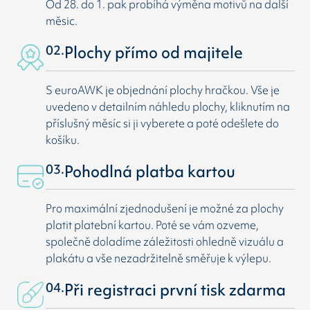
Od 28. do 1. pak probíhá výměna motivů na další
měsic.
02.
Plochy přímo od majitele
S euroAWK je objednání plochy hračkou. Vše je
uvedeno v detailním náhledu plochy, kliknutím na
příslušný měsíc si ji vyberete a poté odešlete do
košíku.
03.
Pohodlná platba kartou
Pro maximální zjednodušení je možné za plochy
platit platební kartou. Poté se vám ozveme,
společně doladíme záležitosti ohledně vizuálu a
plakátu a vše nezadržitelně směřuje k výlepu.
04.
Při registraci první tisk zdarma