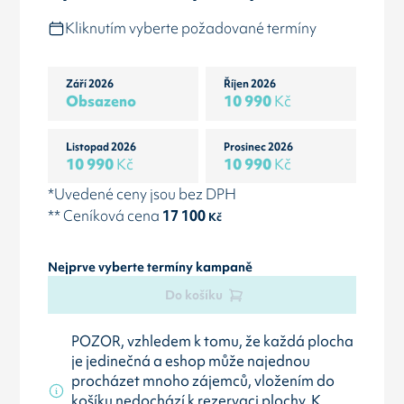
Kliknutím vyberte požadované termíny
Září 2026
Říjen 2026
Obsazeno
10 990
Kč
Listopad 2026
Prosinec 2026
10 990
Kč
10 990
Kč
*Uvedené ceny jsou bez DPH
** Ceníková cena
17 100
Kč
Nejprve vyberte termíny kampaně
Do košíku
POZOR, vzhledem k tomu, že každá plocha
je jedinečná a eshop může najednou
procházet mnoho zájemců, vložením do
košíku nedochází k rezervaci plochy. K