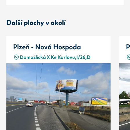
Další plochy v okolí
Plzeň - Nová Hospoda
P
Domažlická X Ke Karlovu,I/26,D