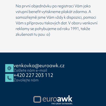
Na první objednávku po registraci Vám jako
vstupní benefit vytiskneme plakát zdarma. A
samozřejmě jsme Vám vždy k dispozici, pomoci
Vám s přípravou tiskových dat. V oboru venkovní
reklamy se pohybujeme od roku 1991, takže
zkušenosti tu jsou :o)
venkovka@euroawk.cz
Zašlete nám e-mail
+420 227 203 112
Zavolejte nám