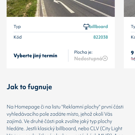
Typ
billboard
T
Kód
822038
K
Plocha je:
9
Vyberte jiný termín
Nedostupná
1
Jak to fugnuje
Na Homepage či na listu "Reklamní plochy" první části
vyhledávacího pole zadáte místo, jehož okolí Vás
zajímá. Ve druhé části pak zvolíte jaký typ plochy
hledáte. Jestli klasický billboard, nebo CLV (City Light