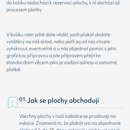
do košíku nedochází k rezervaci plochy, k ní dochází až
procesem platby.
V košíku nám ještě dáte vědět, jestli plakát dodáte
vytištěný na náš sklad, nebo jestli jej od nás chcete
vytisknout, eventuelně si u nás objednat pomoc s jeho
grafickou přípravou a jste připraveni přejít ke
standardním věcem jako je zadání adresy a samotné
platbě.
01.
Jak se plochy obchodují
Všechny plochy v naší nabídce se prodávají na
měsíce. Znamená to, že plakát visí na objednané
ploše od 1. do 28. dne v měsíci (vyjímkou je únor).