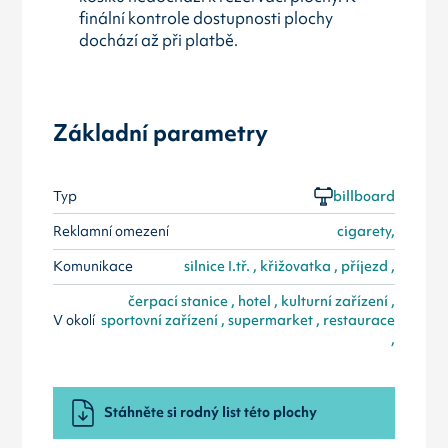
finální kontrole dostupnosti plochy
dochází až při platbě.
Základní parametry
Typ
billboard
Reklamní omezení
cigarety,
Komunikace
silnice I.tř. , křižovatka , příjezd ,
čerpací stanice , hotel , kulturní zařízení ,
V okolí
sportovní zařízení , supermarket , restaurace
,
Stáhněte si rodný list této plochy