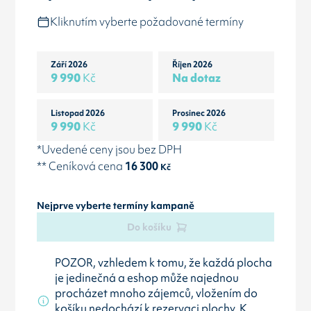
Kliknutím vyberte požadované termíny
Září 2026
Říjen 2026
9 990
Kč
Na dotaz
Listopad 2026
Prosinec 2026
9 990
Kč
9 990
Kč
*Uvedené ceny jsou bez DPH
** Ceníková cena
16 300
Kč
Nejprve vyberte termíny kampaně
Do košíku
POZOR, vzhledem k tomu, že každá plocha
je jedinečná a eshop může najednou
procházet mnoho zájemců, vložením do
košíku nedochází k rezervaci plochy. K