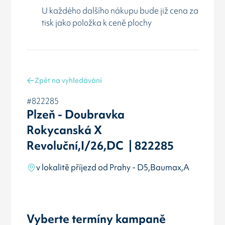
U každého dalšího nákupu bude již cena za
tisk jako položka k ceně plochy
Zpět na vyhledávání
#822285
Plzeň - Doubravka
Rokycanská X
Revoluční,I/26,DC | 822285
v lokalitě příjezd od Prahy - D5,Baumax,A
Vyberte termíny kampaně