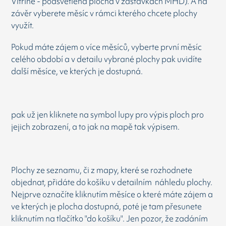
Vitrine - podsvětlená plocha v zastávkách MHD). A na
závěr vyberete měsíc v rámci kterého chcete plochy
využít.
Pokud máte zájem o více měsíců, vyberte první měsíc
celého období a v detailu vybrané plochy pak uvidíte
další měsíce, ve kterých je dostupná.
pak už jen kliknete na symbol lupy pro výpis ploch pro
jejich zobrazení, a to jak na mapě tak výpisem.
Plochy ze seznamu, či z mapy, které se rozhodnete
objednat, přidáte do košíku v detailním náhledu plochy.
Nejprve označíte kliknutím měsíce o které máte zájem a
ve kterých je plocha dostupná, poté je tam přesunete
kliknutím na tlačítko "do košíku". Jen pozor, že zadáním