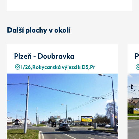
Další plochy v okolí
Plzeň - Doubravka
P
I/26,Rokycanská výjezd k D5,Pr