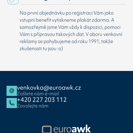
Na první objednávku po registraci Vám jako
vstupní benefit vytiskneme plakát zdarma. A
samozřejmě jsme Vám vždy k dispozici, pomoci
Vám s přípravou tiskových dat. V oboru venkovní
reklamy se pohybujeme od roku 1991, takže
zkušenosti tu jsou :o)
venkovka@euroawk.cz
Zašlete nám e-mail
+420 227 203 112
Zavolejte nám