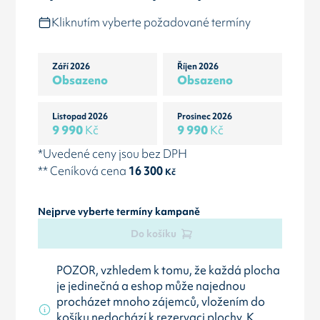
Kliknutím vyberte požadované termíny
Září 2026
Říjen 2026
Obsazeno
Obsazeno
Listopad 2026
Prosinec 2026
9 990
Kč
9 990
Kč
*Uvedené ceny jsou bez DPH
** Ceníková cena
16 300
Kč
Nejprve vyberte termíny kampaně
Do košíku
POZOR, vzhledem k tomu, že každá plocha
je jedinečná a eshop může najednou
procházet mnoho zájemců, vložením do
košíku nedochází k rezervaci plochy. K