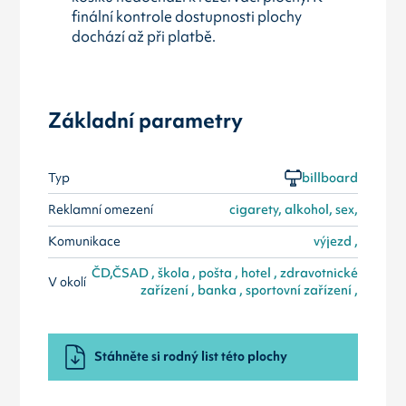
finální kontrole dostupnosti plochy
dochází až při platbě.
Základní parametry
Typ
billboard
Reklamní omezení
cigarety, alkohol, sex,
Komunikace
výjezd ,
ČD,ČSAD , škola , pošta , hotel , zdravotnické
V okolí
zařízení , banka , sportovní zařízení ,
Stáhněte si rodný list této plochy