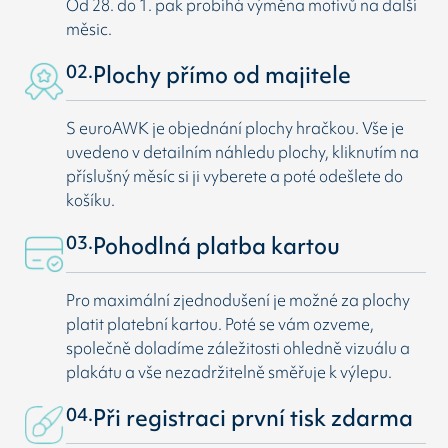
Od 28. do 1. pak probíhá výměna motivů na další
měsic.
02.
Plochy přímo od majitele
S euroAWK je objednání plochy hračkou. Vše je
uvedeno v detailním náhledu plochy, kliknutím na
příslušný měsíc si ji vyberete a poté odešlete do
košíku.
03.
Pohodlná platba kartou
Pro maximální zjednodušení je možné za plochy
platit platební kartou. Poté se vám ozveme,
společně doladíme záležitosti ohledně vizuálu a
plakátu a vše nezadržitelně směřuje k výlepu.
04.
Při registraci první tisk zdarma