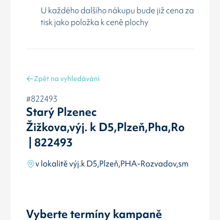
U každého dalšího nákupu bude již cena za
tisk jako položka k ceně plochy
Zpět na vyhledávání
#822493
Starý Plzenec
Žižkova,výj. k D5,Plzeň,Pha,Ro
| 822493
v lokalitě výj.k D5,Plzeň,PHA-Rozvadov,sm
Vyberte termíny kampaně