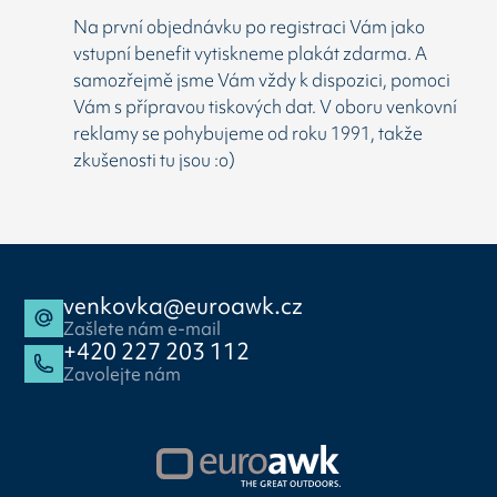
Na první objednávku po registraci Vám jako
vstupní benefit vytiskneme plakát zdarma. A
samozřejmě jsme Vám vždy k dispozici, pomoci
Vám s přípravou tiskových dat. V oboru venkovní
reklamy se pohybujeme od roku 1991, takže
zkušenosti tu jsou :o)
venkovka@euroawk.cz
Zašlete nám e-mail
+420 227 203 112
Zavolejte nám