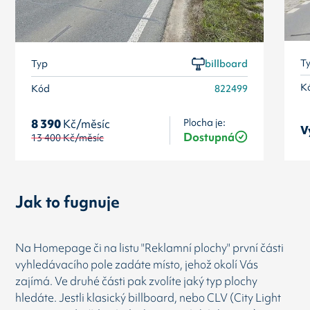
T
Typ
billboard
K
Kód
822499
Plocha je:
8 390
Kč/měsíc
V
Dostupná
13 400
Kč/měsíc
Jak to fugnuje
Na Homepage či na listu "Reklamní plochy" první části
vyhledávacího pole zadáte místo, jehož okolí Vás
zajímá. Ve druhé části pak zvolíte jaký typ plochy
hledáte. Jestli klasický billboard, nebo CLV (City Light