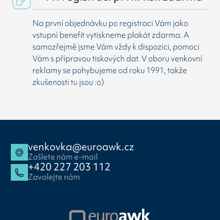
Na první objednávku po registraci Vám jako
vstupní benefit vytiskneme plakát zdarma. A
samozřejmě jsme Vám vždy k dispozici, pomoci
Vám s přípravou tiskových dat. V oboru venkovní
reklamy se pohybujeme od roku 1991, takže
zkušenosti tu jsou :o)
venkovka@euroawk.cz
Zašlete nám e-mail
+420 227 203 112
Zavolejte nám