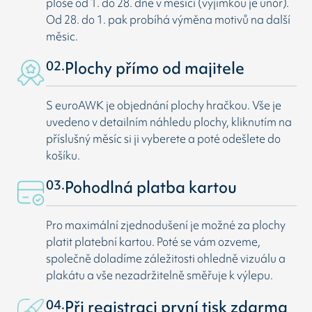
ploše od 1. do 28. dne v měsíci (vyjímkou je únor).
Od 28. do 1. pak probíhá výměna motivů na další
měsic.
02.
Plochy přímo od majitele
S euroAWK je objednání plochy hračkou. Vše je
uvedeno v detailním náhledu plochy, kliknutím na
příslušný měsíc si ji vyberete a poté odešlete do
košíku.
03.
Pohodlná platba kartou
Pro maximální zjednodušení je možné za plochy
platit platební kartou. Poté se vám ozveme,
společně doladíme záležitosti ohledně vizuálu a
plakátu a vše nezadržitelně směřuje k výlepu.
04.
Při registraci první tisk zdarma