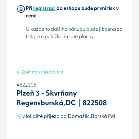
Při
registraci
do eshopu bude první tisk v
ceně
U každého dalšího nákupu bude již cena za
tisk jako položka k ceně plochy
Zpět na vyhledávání
#822508
Plzeň 3 - Skvrňany
Regensburská,DC | 822508
v lokalitě příjezd od Domažlic,Borská Pol