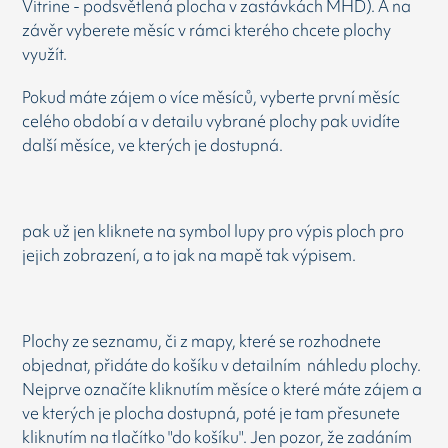
Vitrine - podsvětlená plocha v zastávkách MHD). A na
závěr vyberete měsíc v rámci kterého chcete plochy
využít.
Pokud máte zájem o více měsíců, vyberte první měsíc
celého období a v detailu vybrané plochy pak uvidíte
další měsíce, ve kterých je dostupná.
pak už jen kliknete na symbol lupy pro výpis ploch pro
jejich zobrazení, a to jak na mapě tak výpisem.
Plochy ze seznamu, či z mapy, které se rozhodnete
objednat, přidáte do košíku v detailním náhledu plochy.
Nejprve označíte kliknutím měsíce o které máte zájem a
ve kterých je plocha dostupná, poté je tam přesunete
kliknutím na tlačítko "do košíku". Jen pozor, že zadáním