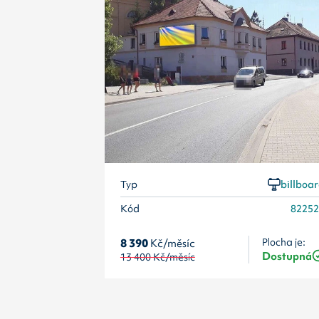
Typ
billboa
Kód
8225
8 390
Kč/měsíc
Plocha je:
Dostupná
13 400
Kč/měsíc