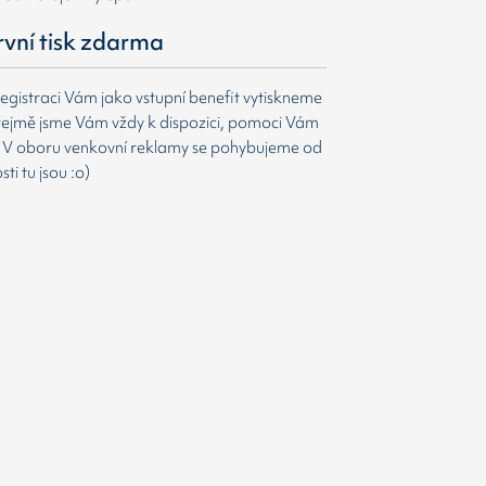
první tisk zdarma
egistraci Vám jako vstupní benefit vytiskneme
ejmě jsme Vám vždy k dispozici, pomoci Vám
t. V oboru venkovní reklamy se pohybujeme od
i tu jsou :o)