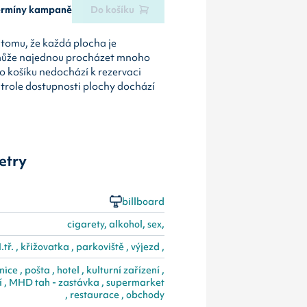
termíny kampaně
Do košíku
tomu, že každá plocha je
může najednou procházet mnoho
o košíku nedochází k rezervaci
ntrole dostupnosti plochy dochází
etry
billboard
cigarety, alkohol, sex,
I.tř. , křižovatka , parkoviště , výjezd ,
ice , pošta , hotel , kulturní zařízení ,
í , MHD tah - zastávka , supermarket
, restaurace , obchody