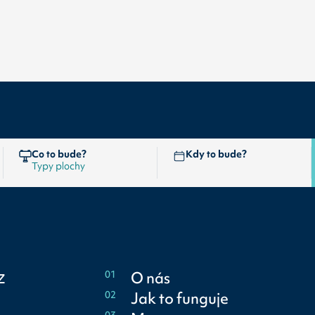
Co to bude?
Kdy to bude?
z
01
O nás
02
Jak to funguje
03