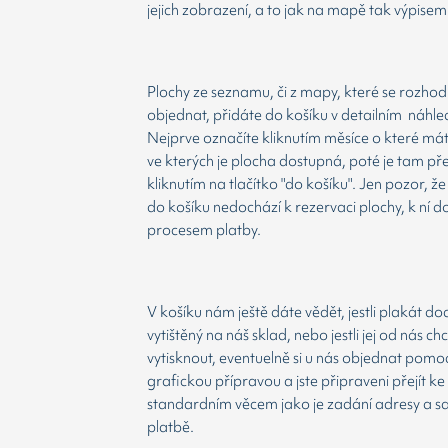
jejich zobrazení, a to jak na mapě tak výpisem
Plochy ze seznamu, či z mapy, které se rozho
objednat, přidáte do košíku v detailním náhle
Nejprve označíte kliknutím měsíce o které má
ve kterých je plocha dostupná, poté je tam př
kliknutím na tlačítko "do košíku". Jen pozor, 
do košíku nedochází k rezervaci plochy, k ní d
procesem platby.
V košíku nám ještě dáte vědět, jestli plakát d
vytištěný na náš sklad, nebo jestli jej od nás ch
vytisknout, eventuelně si u nás objednat pomoc
grafickou přípravou a jste připraveni přejít ke
standardním věcem jako je zadání adresy a 
platbě.