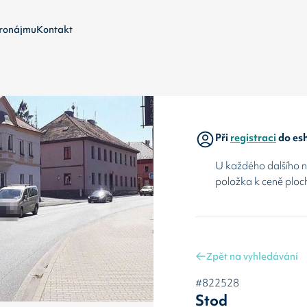
ronájmu
Kontakt
Při
registraci
do esh
U každého dalšího ná
položka k ceně ploc
Zpět na vyhledávání
#822528
Stod