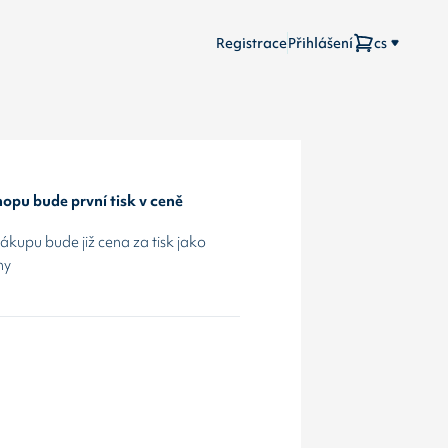
Registrace
Přihlášení
cs
opu bude první tisk v ceně
kupu bude již cena za tisk jako
hy