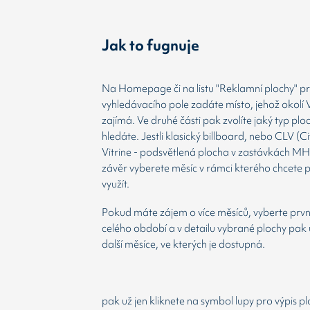
Jak to fugnuje
Na Homepage či na listu "Reklamní plochy" prv
vyhledávacího pole zadáte místo, jehož okolí 
zajímá. Ve druhé části pak zvolíte jaký typ plo
hledáte. Jestli klasický billboard, nebo CLV (Ci
Vitrine - podsvětlená plocha v zastávkách MH
závěr vyberete měsíc v rámci kterého chcete 
využít.
Pokud máte zájem o více měsíců, vyberte prvn
celého období a v detailu vybrané plochy pak 
další měsíce, ve kterých je dostupná.
pak už jen kliknete na symbol lupy pro výpis p