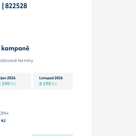
 | 822528
y kampaně
žadované termíny
íjen 2026
Listopad 2026
8 390
Kč
8 390
Kč
 DPH
0
Kč