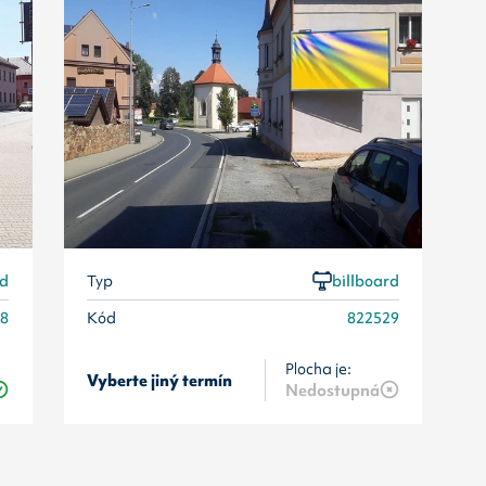
rd
Typ
billboard
28
Kód
822529
Plocha je:
Vyberte jiný termín
Nedostupná