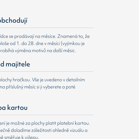
obchodují
ídce se prodávají na měsíce. Znamená to, že
loše od 1. do 28. dne v měsíci (vyjímkou je
probíhá výměna motivů na další měsic.
d majitele
lochy hračkou. Vše je uvedeno v detailním
a příslušný měsíc si ji vyberete a poté
ba kartou
í je možné za plochy platit platební kartou.
čně doladíme záležitosti ohledně vizuálu a
ně směřuje k výlepu.