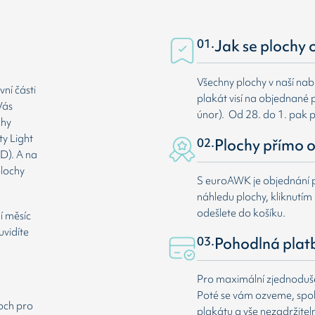
01.
Jak se plochy 
Všechny plochy v naší nab
ní části
plakát visí na objednané p
Vás
únor). Od 28. do 1. pak 
chy
ty Light
02.
Plochy přímo o
D). A na
plochy
S euroAWK je objednání p
náhledu plochy, kliknutím n
odešlete do košíku.
í měsíc
uvidíte
03.
Pohodlná plat
Pro maximální zjednodušen
Poté se vám ozveme, spole
loch pro
plakátu a vše nezadržitel