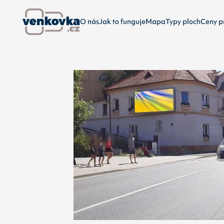
O nás
Jak to funguje
Mapa
Typy ploch
Ceny p