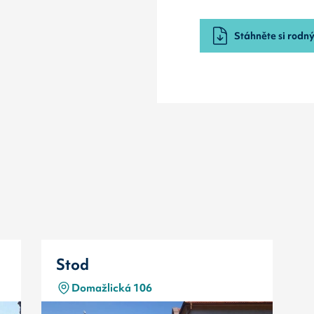
Stáhněte si rodný 
Stod
Domažlická 106