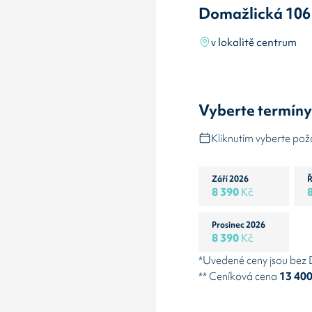
Domažlická 106
v lokalitě centrum
Vyberte termín
Kliknutím vyberte po
Září 2026
Ř
8 390
Kč
Prosinec 2026
8 390
Kč
*Uvedené ceny jsou bez
** Ceníková cena
13 40