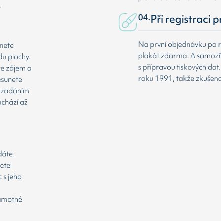
.
04.
Při registraci 
Na první objednávku po r
dnete
plakát zdarma. A samozř
du plochy.
s přípravou tiskových da
te zájem a
roku 1991, takže zkušenost
esunete
že zadáním
ochází až
odáte
cete
 s jeho
samotné