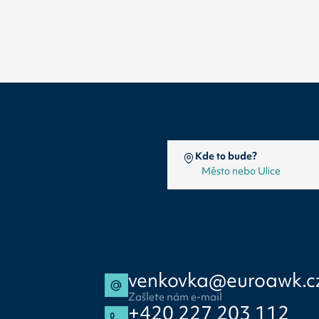
Kde to bude?
venkovka@euroawk.c
Zašlete nám e-mail
+420 227 203 112