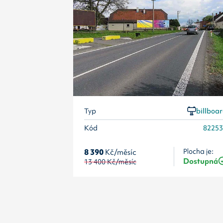
Typ
billboa
Kód
8225
8 390
Kč/měsíc
Plocha je:
Dostupná
13 400
Kč/měsíc