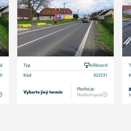
rd
Typ
billboard
T
30
Kód
822531
Plocha je:
8
Vyberte jiný termín
Nedostupná
1