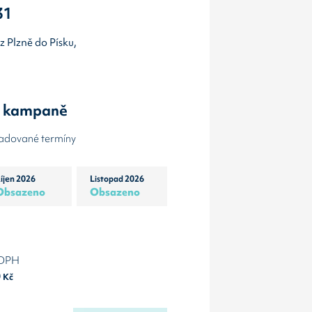
31
 z Plzně do Písku,
y kampaně
žadované termíny
íjen 2026
Listopad 2026
Obsazeno
Obsazeno
 DPH
0
Kč