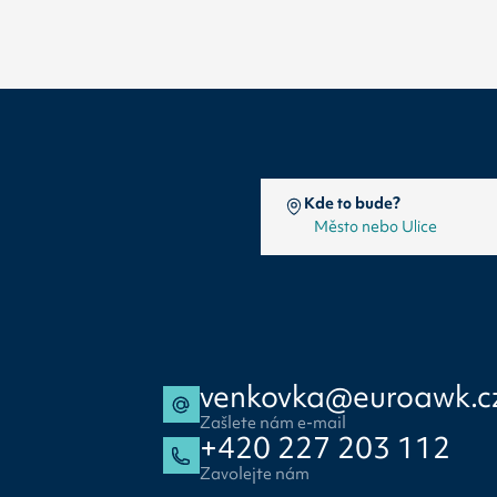
Kde to bude?
venkovka@euroawk.c
Zašlete nám e-mail
+420 227 203 112
Zavolejte nám