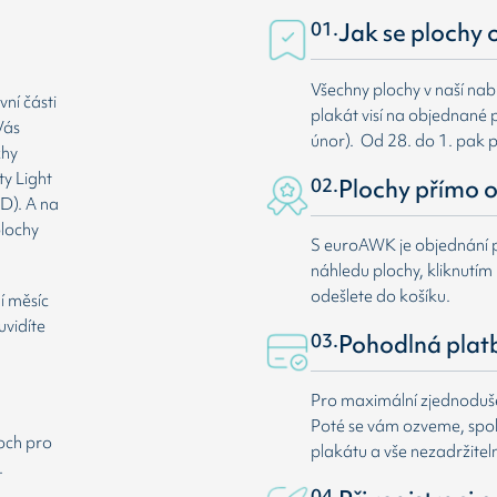
01.
Jak se plochy 
Všechny plochy v naší nab
ní části
plakát visí na objednané p
Vás
únor). Od 28. do 1. pak 
chy
ty Light
02.
Plochy přímo o
D). A na
plochy
S euroAWK je objednání p
náhledu plochy, kliknutím n
odešlete do košíku.
í měsíc
uvidíte
03.
Pohodlná plat
Pro maximální zjednodušen
Poté se vám ozveme, spole
loch pro
plakátu a vše nezadržitel
.
04.