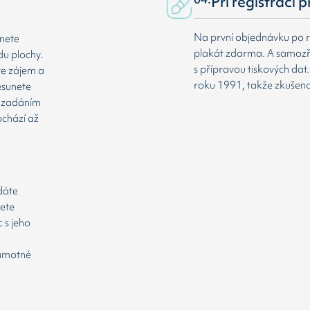
Při registraci 
Na první objednávku po r
dnete
plakát zdarma. A samozř
du plochy.
s přípravou tiskových da
te zájem a
roku 1991, takže zkušenost
esunete
že zadáním
ochází až
odáte
cete
 s jeho
samotné