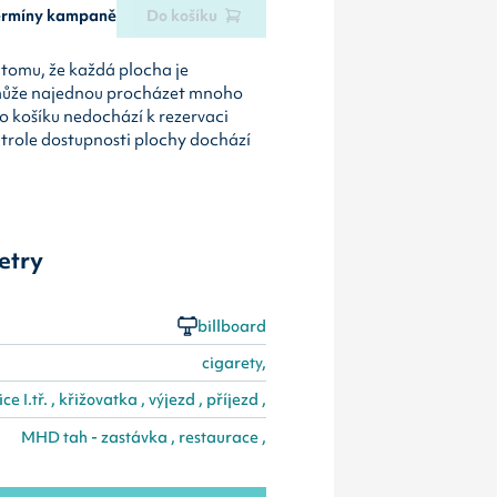
termíny kampaně
Do košíku
tomu, že každá plocha je
může najednou procházet mnoho
o košíku nedochází k rezervaci
ntrole dostupnosti plochy dochází
etry
billboard
cigarety,
ice I.tř. , křižovatka , výjezd , příjezd ,
MHD tah - zastávka , restaurace ,