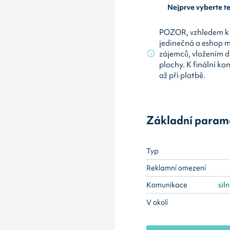
Nejprve vyberte 
POZOR, vzhledem k 
jedinečná a eshop 
zájemců, vložením d
plochy. K finální ko
až při platbě.
Základní param
Typ
Reklamní omezení
Komunikace
siln
V okolí