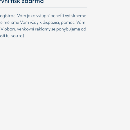
první tisk zdarma
egistraci Vám jako vstupní benefit vytiskneme
ejmě jsme Vám vždy k dispozici, pomoci Vám
t. V oboru venkovní reklamy se pohybujeme od
i tu jsou :o)