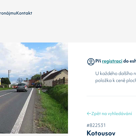
ronájmu
Kontakt
Při
registraci
do esh
U každého dalšího ná
položka k ceně ploc
Zpět na vyhledávání
#822531
Kotousov