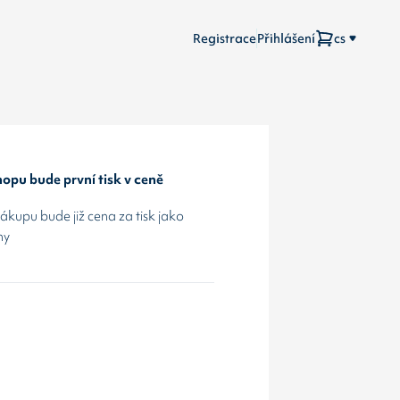
Registrace
Přihlášení
cs
opu bude první tisk v ceně
kupu bude již cena za tisk jako
hy