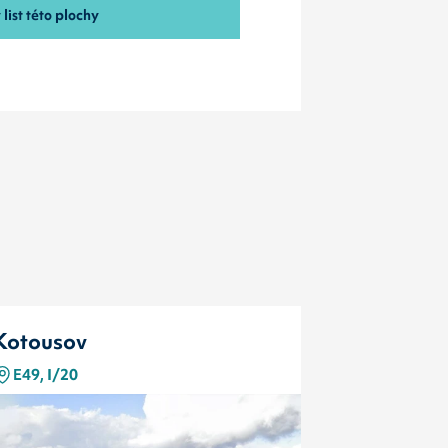
list této plochy
Kotousov
E49, I/20