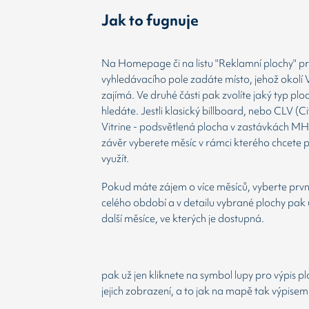
Jak to fugnuje
Na Homepage či na listu "Reklamní plochy" prv
vyhledávacího pole zadáte místo, jehož okolí 
zajímá. Ve druhé části pak zvolíte jaký typ plo
hledáte. Jestli klasický billboard, nebo CLV (Ci
Vitrine - podsvětlená plocha v zastávkách MH
závěr vyberete měsíc v rámci kterého chcete 
využít.
Pokud máte zájem o více měsíců, vyberte prvn
celého období a v detailu vybrané plochy pak 
další měsíce, ve kterých je dostupná.
pak už jen kliknete na symbol lupy pro výpis p
jejich zobrazení, a to jak na mapě tak výpisem