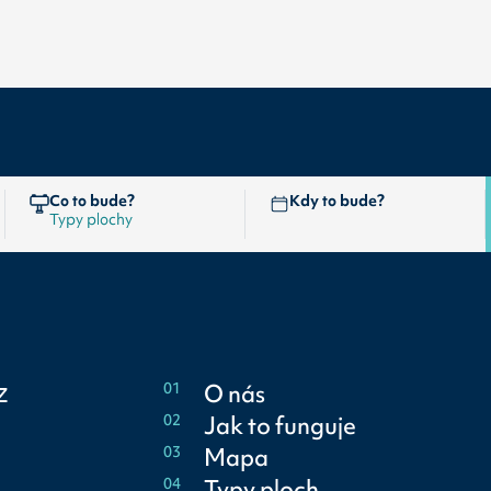
Co to bude?
Kdy to bude?
z
01
O nás
02
Jak to funguje
03
Mapa
04
Typy ploch