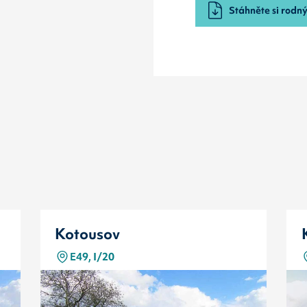
Stáhněte si rodný 
Kotousov
E49, I/20