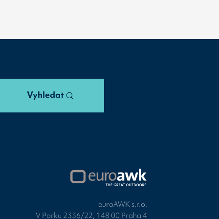
Vyhledat
euroAWK s.r.o.
V Parku 2336/22, 148 00 Praha 4