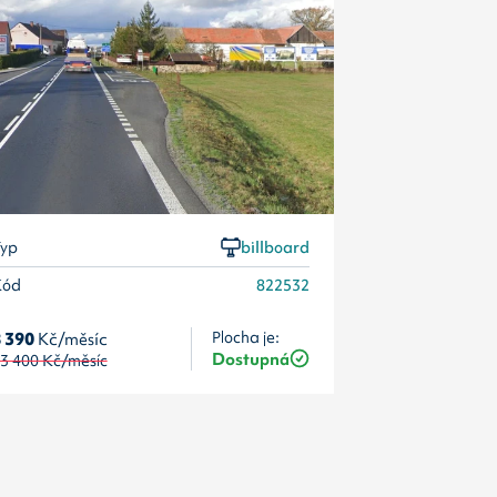
yp
billboard
Kód
822532
 390
Kč/měsíc
Plocha je:
Dostupná
3 400
Kč/měsíc