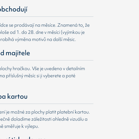
obchodují
ídce se prodávají na měsíce. Znamená to, že
loše od 1. do 28. dne v měsíci (vyjímkou je
probíhá výměna motivů na další měsic.
d majitele
lochy hračkou. Vše je uvedeno v detailním
a příslušný měsíc si ji vyberete a poté
ba kartou
í je možné za plochy platit platební kartou.
čně doladíme záležitosti ohledně vizuálu a
ně směřuje k výlepu.