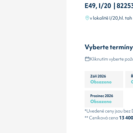
E49, I/20 | 8225
v lokalitě I/20,hl. tah
Vyberte termín
Kliknutím vyberte po
Září 2026
Ř
Obsazeno
Prosinec 2026
Obsazeno
*Uvedené ceny jsou bez
** Ceníková cena
13 40