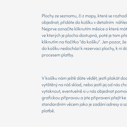
Plochy ze seznamu, či z mapy, které se rozho
objednat, přidáte do košíku v detailním náhle
Nejprve označíte kliknutím měsíce o které má
ve kterých je plocha dostupná, poté je tam př
kliknutím na tlačítko "do košíku". Jen pozor, 
do košíku nedochází k rezervaci plochy, k ní d
procesem platby.
V košíku nám ještě dáte vědět, jestli plakát d
vytištěný na náš sklad, nebo jestli jej od nás ch
vytisknout, eventuelně si u nás objednat pomoc
grafickou přípravou a jste připraveni přejít ke
standardním věcem jako je zadání adresy a 
platbě.