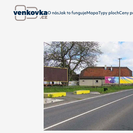
O nás
Jak to funguje
Mapa
Typy ploch
Ceny p